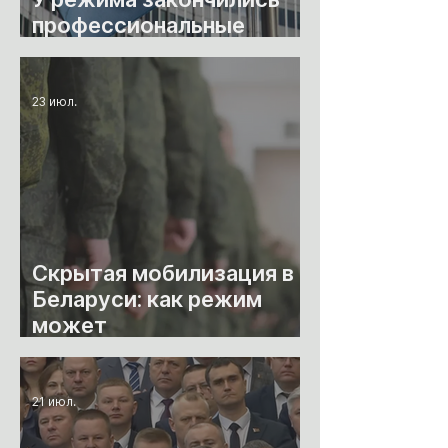
профессиональные
юристы
23 июл.
Скрытая мобилизация в
Беларуси: как режим
может
трансформировать
репрессии в военный
ресурс?
21 июл.