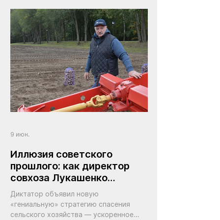
9 июн.
Иллюзия советского
прошлого: как директор
совхоза Лукашенко
уничтожил сельское
Диктатор объявил новую
хозяйство Беларуси
«гениальную» стратегию спасения
сельского хозяйства — ускоренное