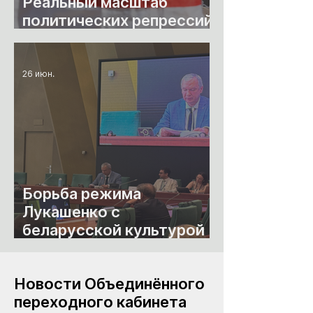
Реальный масштаб
политических репрессий
в Беларуси
26 июн.
Борьба режима
Лукашенко с
беларусской культурой
приобрела
беспрецедентные
Новости Объединённого
масштабы
переходного кабинета