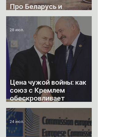
Про Беларусь и
эмиграцию
28 июл.
Цена чужой войны: как
союз с Кремлем
обескровливает
Беларусь
24 июл.