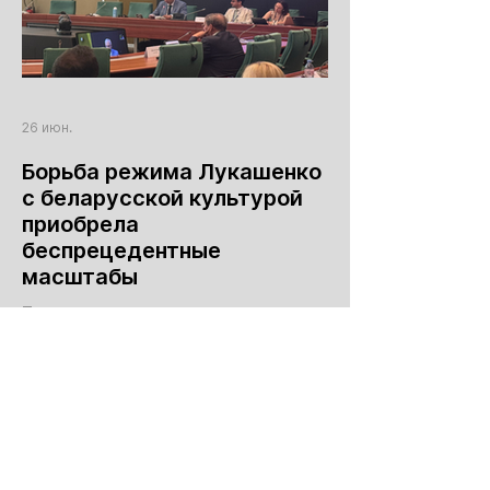
26 июн.
Борьба режима Лукашенко
с беларусской культурой
приобрела
беспрецедентные
масштабы
Тезисы выступления заместителя
руководительницы Объединенного
Переходного Кабинета Беларуси, члена
делегации Координационного совета в
Парламентской ассамблее Совета
Европы Павла Латушко по вопросу
беларусской культуры на заседании
Комитета ПАСЕ по культуре, науке,