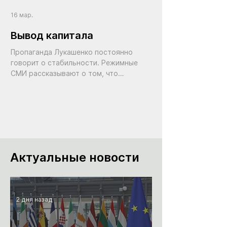
16 мар.
Вывод капитала
Пропаганда Лукашенко постоянно
говорит о стабильности. Режимные
СМИ рассказывают о том, что
экономика держится, что банковская
система сильная, что есть резервы.
Представители диктатора с высоких
трибун заявляют: мы поддержим
экспортеров, мы профинансируем
перспективные проекты, мы выходим
на новые рынки. Но куда на самом деле
Актуальные новости
идут деньги?
2 дня назад