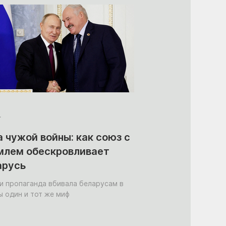
.
 чужой войны: как союз с
млем обескровливает
арусь
и пропаганда вбивала беларусам в
ы один и тот же миф