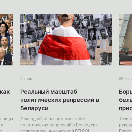
мобил
9 июл.
26 июн
как
Реальный масштаб
Бор
политических репрессий в
бел
Беларуси
при
мас
льницы
Доклад «О реальном масштабе
Тезис
та
политических репрессий в Беларуси»
руков
го
подготовлен инициативой BELPOL,
Перех