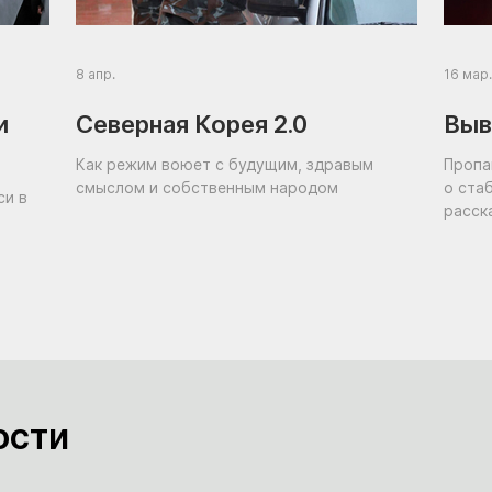
8 апр.
16 мар.
и
Северная Корея 2.0
Выв
Как режим воюет с будущим, здравым
Пропа
смыслом и собственным народом
о ста
си в
расск
держи
что е
дикта
подде
профи
мы вы
самом
ости