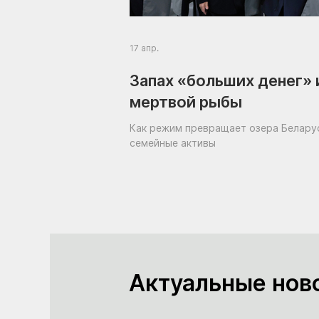
17 апр.
Запах «больших денег» 
мертвой рыбы
Как режим превращает озера Белару
семейные активы
Актуальные нов