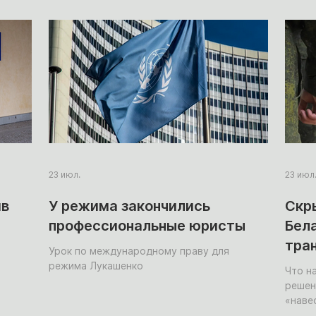
23 июл.
23 июл
ив
У режима закончились
Скр
профессиональные юристы
Бел
тра
Урок по международному праву для
в в
режима Лукашенко
Что н
решен
«наве
тесто