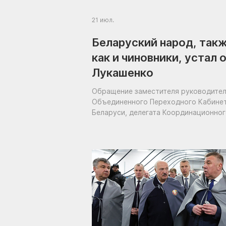
21 июл.
Беларуский народ, так
как и чиновники, устал 
Лукашенко
Обращение заместителя руководите
Объединенного Переходного Кабине
Беларуси, делегата Координационно
Совета Павла Латушко к чиновникам
режима