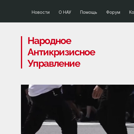
Новости
О НАУ
Помощь
Форум
К
Народное
Антикризисное
Управление