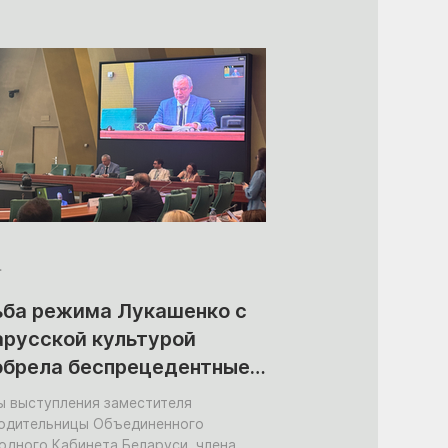
изации?
.
ьба режима Лукашенко с
арусской культурой
обрела беспрецедентные
штабы
ы выступления заместителя
одительницы Объединенного
одного Кабинета Беларуси, члена