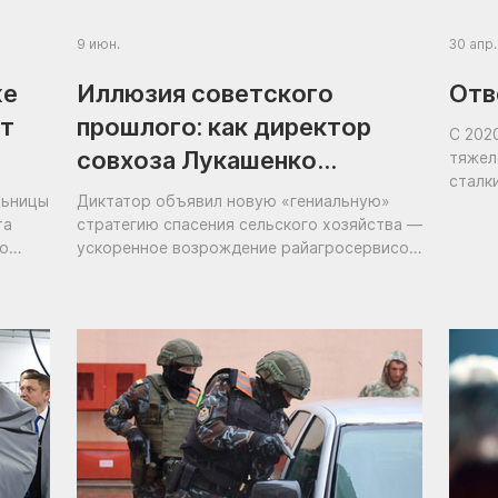
9 июн.
30 апр.
же
Иллюзия советского
Отв
от
прошлого: как директор
С 202
совхоза Лукашенко
тяжел
сталк
уничтожил сельское
льницы
Диктатор объявил новую «гениальную»
ковар
хозяйство Беларуси
та
стратегию спасения сельского хозяйства —
го
ускоренное возрождение райагросервисов.
Тех самых советских «сельхозтехник» в
каждом районе