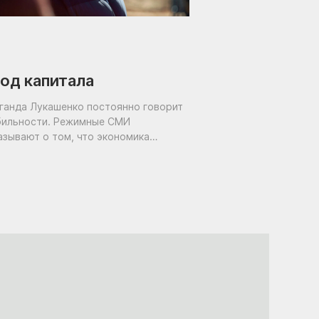
од капитала
ганда Лукашенко постоянно говорит
бильности. Режимные СМИ
азывают о том, что экономика
тся, что банковская система сильная,
сть резервы. Представители
тора с высоких трибун заявляют: мы
ржим экспортеров, мы
нансируем перспективные проекты,
ходим на новые рынки. Но куда на
 деле идут деньги?