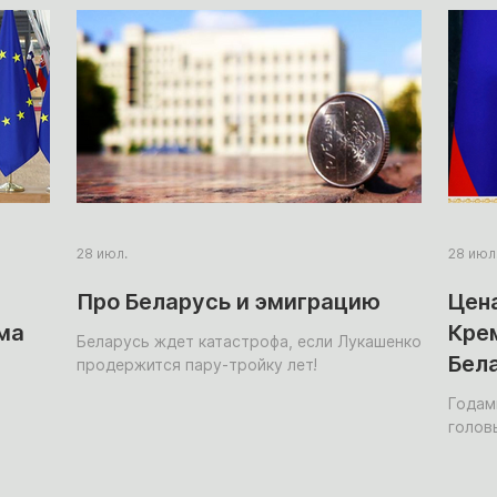
28 июл.
28 июл
Про Беларусь и эмиграцию
Цена
ма
Кре
Беларусь ждет катастрофа, если Лукашенко
Бел
продержится пару-тройку лет!
Годам
голов