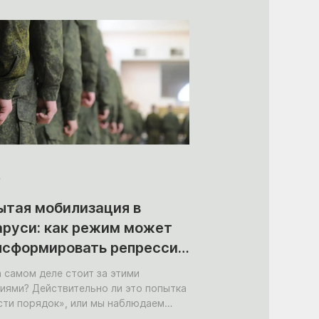
.
ытая мобилизация в
аруси: как режим может
нсформировать репрессии
оенный ресурс?
а самом деле стоит за этими
иями? Действительно ли это попытка
сти порядок», или мы наблюдаем
вый запуск схемы скрытой