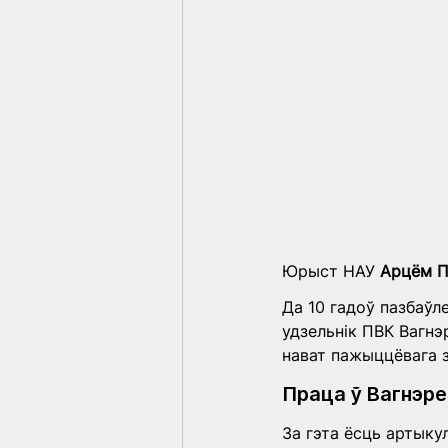
Юрыст НАУ 
Арцём П
Да 10 гадоў пазбаўле
удзельнік ПВК Вагнэ
нават пажыццёвага 
Праца ў Вагнэре
За гэта ёсць артыкул