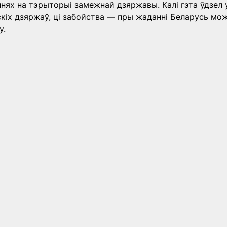
ях на тэрыторыі замежнай дзяржавы. Калі гэта ўдзел 
іх дзяржаў, ці забойства — пры жаданні Беларусь мож
у.