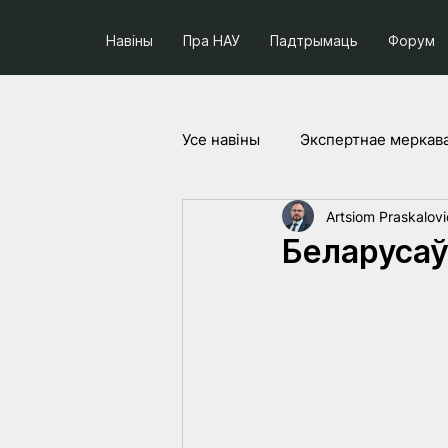
Навіны
Пра НАУ
Падтрымаць
Форум
Усе навiны
Экспертнае меркав
Artsiom Praskalov
Соцыум і палітыка
Праек
Беларусаў