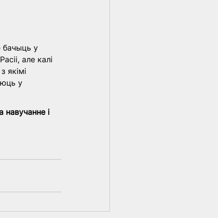
 бачыць у 
сіі, але калі 
з якімі 
юць у 
 навучанне і 