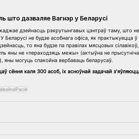
ь што дазваляе Вагнэр у Беларусі
каджае дзейнасць рэкрутынгавых цэнтраў таму, што не
У Беларусі не будзе асобнага офіса, як практыкуецца ў Ра
зейнасць, то яна будзе па правілах мясцовых сілавікоў, 
уль яны не «пераходзяць межы» (актыўна не прысутніча
, яны могуць спакойна вербаваць беларусаў.
аў сёння каля 300 асоб, іх асноўнай задачай з'яўляюцца
а
вайна
Расiя