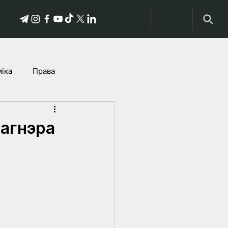
іка
Права
історыі пацярпелых
Вагнэра