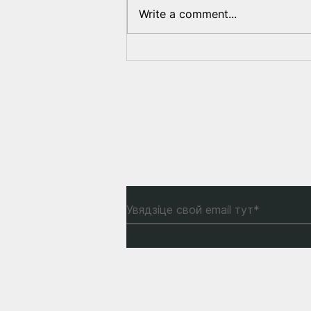
Write a comment...
Калі Лукашэнка
вырашыцца на транзіт
улады?
Падпішыцеся на нашу р