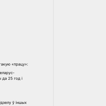
 такую «працу»:
беларус-
да 25 год і 
ўдзелу ў іншых 