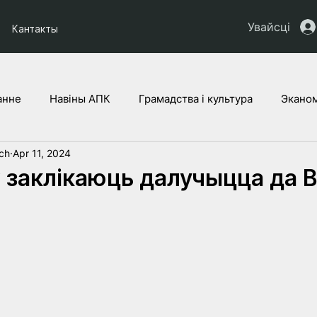
Увайсці
Кантакты
анне
Навіны АПК
Грамадства і культура
Эканом
ich
Apr 11, 2024
ты НАУ
Дзеці Украіны
Юрыдычная аналітыка
Г
 заклікаюць далучыцца да 