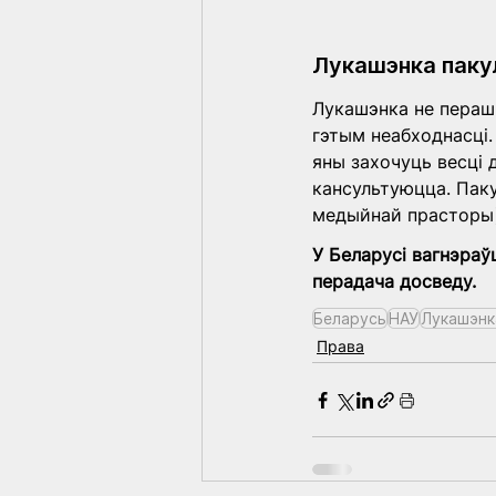
Лукашэнка пакул
Лукашэнка не пераш
гэтым неабходнасці. 
яны захочуць весці д
кансультуюцца. Пак
медыйнай прасторы)
У Беларусі вагнэраўц
перадача досведу.
Беларусь
НАУ
Лукашэнк
Права