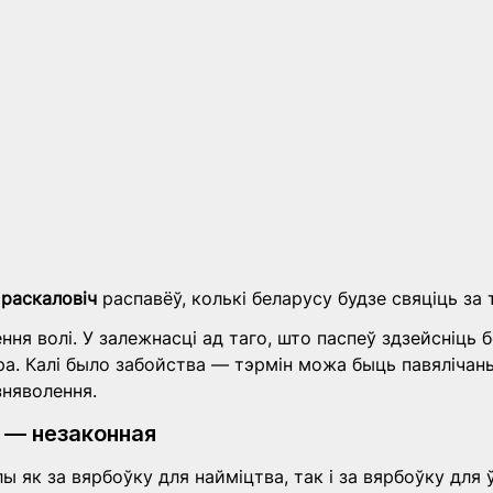
раскаловіч
 распавёў, колькі беларусу будзе свяціць за
ння волі. У залежнасці ад таго, што паспеў здзейсніць 
ра. Калі было забойства — тэрмін можа быць павялічаны 
зняволення.
 — незаконная
ы як за вярбоўку для найміцтва, так і за вярбоўку для 