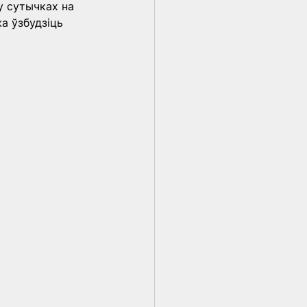
у сутычках на 
а ўзбудзіць 