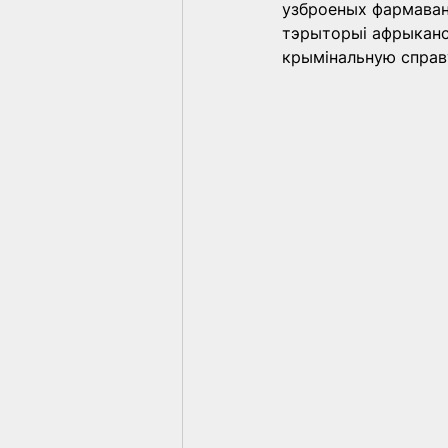
узброеных фармаванн
тэрыторыі афрыканск
крымінальную справ