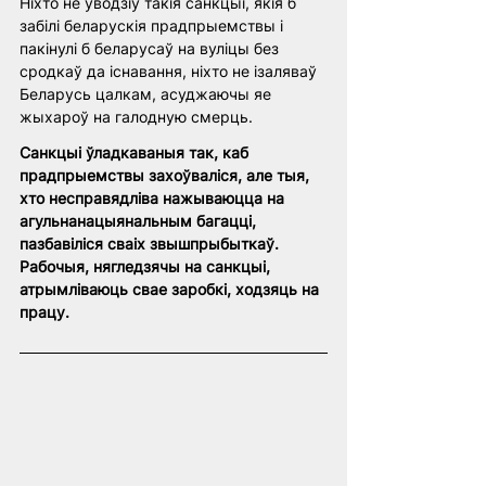
Ніхто не ўводзіў такія санкцыі, якія б 
забілі беларускія прадпрыемствы і 
пакінулі б беларусаў на вуліцы без 
сродкаў да існавання, ніхто не ізаляваў 
Беларусь цалкам, асуджаючы яе 
жыхароў на галодную смерць.
Санкцыі ўладкаваныя так, каб 
прадпрыемствы захоўваліся, але тыя, 
хто несправядліва нажываюцца на 
агульнанацыянальным багацці, 
пазбавіліся сваіх звышпрыбыткаў. 
Рабочыя, нягледзячы на санкцыі, 
атрымліваюць свае заробкі, ходзяць на 
працу.