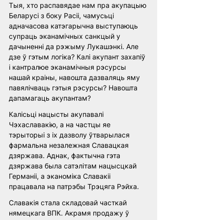
Тыя, хто распавядае нам пра акупацыю 
Беларусі з боку Расіі, чамусьці 
адначасова катэгарычна выступаюць 
супраць эканамічных санкцый у 
дачыненні да рэжыму Лукашэнкі. Але 
дзе ў гэтым логіка? Калі акупант захапіў 
і кантралюе эканамічныя рэсурсы 
нашай краіны, навошта дазваляць яму 
павялічваць гэтыя рэсурсы? Навошта 
дапамагаць акупантам? 
Калісьці нацысты акупавалі 
Чэхаславакію, а на частцы яе 
тэрыторыі з іх дазволу ўтварылася 
фармальна незалежная Славацкая 
дзяржава. Аднак, фактычна гэта 
дзяржава была сатэлітам нацысцкай 
Германіі, а эканоміка Славакіі 
працавала на патрэбы Трэцяга Рэйха.
Славакія стала складовай часткай 
нямецкага ВПК. Акрамя продажу ў 