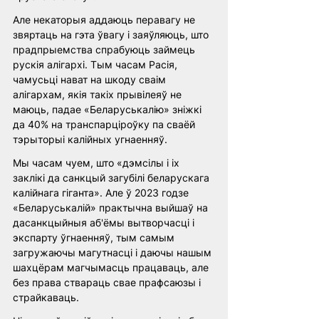
Але некаторыя аддаюць перавагу не 
звяртаць на гэта ўвагу і заяўляюць, што 
прадпрыемства спрабуюць займець 
рускія алігархі. Тым часам Расія, 
чамусьці нават на шкоду сваім 
алігархам, якія такіх прывілеяў не 
маюць, падае «Беларуськалію» зніжкі 
да 40% на транспарціроўку па сваёй 
тэрыторыі калійных угнаенняў.
Мы часам чуем, што «дэмсілы і іх 
заклікі да санкцый загубілі беларускага 
калійнага гіганта». Але ў 2023 годзе 
«Беларуськалій» практычна выйшаў на 
дасанкцыйныя аб'ёмы вытворчасці і 
экспарту ўгнаенняў, тым самым 
загружаючы магутнасці і даючы нашым 
шахцёрам магчымасць працаваць, але 
без права ствараць свае прафсаюзы і 
страйкаваць.