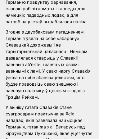
Германію прадуктаў харчавання, 
славакі рабілі гарматы і тарпеды для 
нямецкіх падводных лодак, а для 
патрэб нацыстаў выраблялася паліва.
Згодна з двухбаковым пагадненнем 
Германія ўзяла на сябе «абарону» 
Славацкай дзяржавы і яе 
тэрытарыяльнай цэласнасці. Немцам 
дазвалялася стварыць у Славакіі 
ваенныя аб'екты і заняць іх сваімі 
ваеннымі сіламі. У сваю чаргу Славакія 
ўзяла на сябе абавязацельствы, што 
будзе праводзіць сваю знешнюю і 
ваенную палітыку ў цесным згодзе з 
Трэцім Рэйхам.
У выніку гэтага Славакія стане 
суагрэсарам практычна ва ўсіх 
нападах, якія развязала нацысцкая 
Германія, гэтак жа як і Беларусь пад 
кіраўніцтвам Лукашэнкі, якая ўцягнутая 