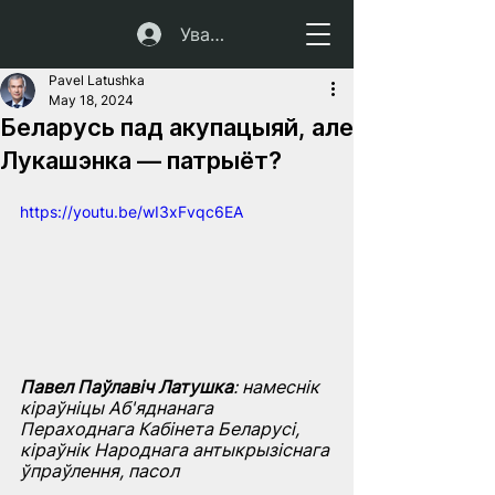
Увайсці
Pavel Latushka
May 18, 2024
Беларусь пад акупацыяй, але
Лукашэнка — патрыёт?
https://youtu.be/wI3xFvqc6EA
Павел Паўлавіч Латушка
: намеснік 
кіраўніцы Аб'яднанага 
Пераходнага Кабінета Беларусі, 
кіраўнік Народнага антыкрызіснага 
ўпраўлення, пасол