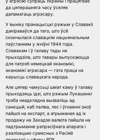
ў агрэсію супраць Украіны і працягвае 
да цяперашняга часу ўсяляк 
дапамагаць агрэсару.
У выніку пранацысцкі рэжым у Славакіі 
дакіраваўся да таго, што ўсё 
скончылася славацкім нацыянальным 
паўстаннем у жніўні 1944 года. 
Славакам і ў галаву тады не 
прыходзіла, што тавары выпускаюцца 
для патрэб нямецкай эканомікі, 
эканомікі агрэсара — гэта праца на 
карысць славацкага народа. 
Але цяпер чамусьці шмат каму ў галаву 
прыходзяць ідэі, што рэжым Лукашэнкі 
трэба неадкладна вызваліць ад 
санкцый, каб паліва, лес і ўгнаенні зноў 
пайшлі на экспарт, а атрыманая ад іх 
продажу на Захадзе валюта пайшла на 
падтрыманне рэпрэсіўнага апарата і 
рэалізацыю сумесных з Расіяй 
праектаў у сферы ВПК.