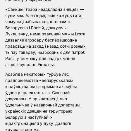
«Санкцыі трэба неадкладна зняць!» — 
чуем мы. Але людзі, якія кажуць гэта, 
чамусьці забываюць, што паміж 
Беларуссю і Расіяй, дзякуючы 
Лукашэнку, няма рэальнай мяжы і гэта 
дазваляе агрэсару бесперашкодна 
правозіць на захад і назад сотні розных 
тыпаў тавараў, неабходных для патрэб 
Расіі, у тым ліку для падтрымання 
агрэсіі супраць Украіны. 
Асабліва некаторых турбуе лёс 
прадпрыемства «Беларуськалій», 
кіраўніцтва якога прымае актыўны 
ўдзел у праектах т. зв. Саюзнай 
дзяржавы. У прыватнасці, яно 
ўдзельнічае ў незаконнай дэпартацыі 
ўкраінскіх дзяцей на тэрыторыю 
Беларусі з наступнай іх 
індактрынацыяй у духу ідэалогіі 
«рускага свету».