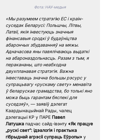
Фота: НАУ-медыя
«Мы разумеем стратэгію ЕС і краін-
суседак Беларусі: Польшчы, Літвы, 
Латвіі, якія інвестуюць значныя 
фінансавыя сродкі ў будаўніцтва 
абарончых збудаванняў на мяжы. 
Адначасова яны павялічваюць выдаткі 
на абароназдольнасць. Разам з тым, я 
перакананы, што неабходна 
двухпланавая стратэгія. Важна 
інвеставаць значна большы рэсурс у 
супрацьвагу «рускаму свету» менавіта 
ў беларускае грамадства, бо толькі яно 
можа быць гарантам бяспекі для 
суседзяў»
, — заявіў дэлегат 
Каардынацыйнай Рады, чалец 
дэлегацыі КР у ПАРЕ 
Павел 
Латушка
 падчас сайд-івэнту 
«Як працуе 
„рускі свет“: ідэалогія і практыка 
гібрыднай агрэсіі супраць Еўропы»
 у 