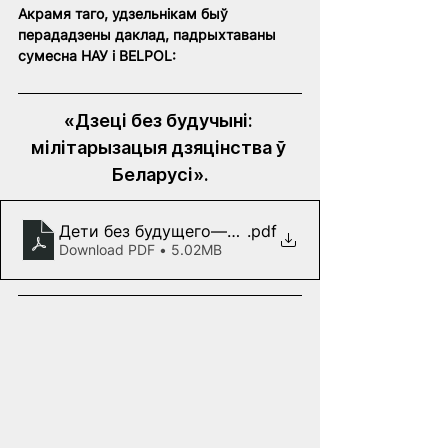
Акрамя таго, удзельнікам быў 
перададзены даклад, падрыхтаваны 
сумесна НАУ і BELPOL:
«Дзеці без будучыні: 
мілітарызацыя дзяцінства ў 
Беларусі».
Дети без будущего—милитаризация детства в 
.pdf
Download PDF • 5.02MB