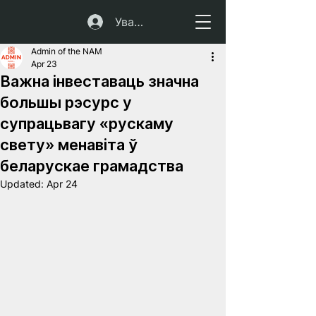
Увайсці
Admin of the NAM
Apr 23
Важна інвеставаць значна
большы рэсурс у
супрацьвагу «рускаму
свету» менавіта ў
беларускае грамадства
Updated:
Apr 24