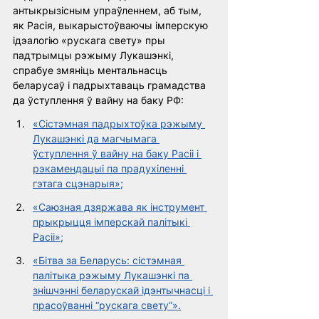
антыкрызісным упраўленнем, аб тым, 
як Расія, выкарыстоўваючы імперскую 
ідэалогію «рускага свету» пры 
падтрымцы рэжыму Лукашэнкі, 
спрабуе змяніць ментальнасць 
беларусаў і падрыхтаваць грамадства 
да ўступлення ў вайну на баку РФ:
«Сістэмная падрыхтоўка рэжыму 
Лукашэнкі да магчымага 
ўступлення ў вайну на баку Расіі і 
рэкамендацыі па прадухіленні 
гэтага сцэнарыя»;
«Саюзная дзяржава як інструмент 
прыкрыцця імперскай палітыкі 
Расіі»;
«Бітва за Беларусь: сістэмная 
палітыка рэжыму Лукашэнкі па 
знішчэнні беларускай ідэнтычнасці і 
прасоўванні “рускага свету”».