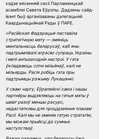
ходзе вясенняй сесіі Парламенцкай 
асамблеі Савета Еўропы. Дадзены сайд-
івэнт быў арганізаваны дэлегацыяй 
Каардынацыйнай Рады ў ПАРЕ.
«Расійская Федэрацыя паставіла 
стратэгічную мэту — змяніць 
ментальнасць беларусаў, каб яны 
падтрымлівалі агрэсію супраць Украіны 
і мелі антызаходнія настроі. У гэта 
ўкладваюць сотні мільёнаў, калі не 
мільярды. Расія робіць гэта пры 
падтрымцы рэжыму Лукашэнкі.
У сваю чаргу, Еўрапейскі саюз і нашы 
партнёры выдзяляюць на гэтыя мэты ў 
шмат разоў меншы рэсурс, 
недастатковы для процідзеяння планам 
Расіі. Калі мы не зменім гэтую стратэгію, 
мы можам прыйсці да сумных 
наступстваў.
Важна разумець, што беларусы ўжо 