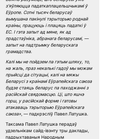
з'яўляюцца падаткаплацельшчыкамі ў 
Еўропе. Сотні тысяч беларусаў 
вымушана пакінулі тэрыторыю роднай 
краіны, працуюць і плацяць падаткі ў 
ЕС. І гэта запыт ад мяне, як ад 
прадстаўніка, абранага беларусамі, — 
запыт на падтрымку беларускага 
грамадства.
Калі мы не пойдзем па гэтым шляху, то, 
на жаль, праз некалькі гадоў мы можам 
прыйсці да сітуацыі, калі на мяжы 
Беларусі з краінамі Еўрапейскага саюза 
будзе стаяць беларус па паходжанні з 
расійскай свядомасцю. Ці, што яшчэ 
горш, у расійскай форме і гатовы 
атакаваць тэрыторыю Еўрапейскага 
саюза»
, — падкрэсліў Павел Латушка.
Таксама Павел Латушка перадаў 
удзельнікам сайд-івэнту тры даклады, 
падрыхтаваныя Народным 