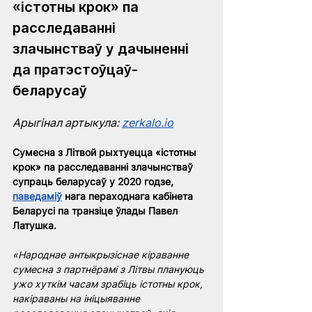
«істотны крок» па 
расследаванні 
злачынстваў у дачыненні 
да пратэстоўцаў-
беларусаў
Арыгінал артыкула: 
zerkalo.io
Сумесна з Літвой рыхтуецца «істотны 
крок» па расследаванні злачынстваў 
супраць беларусаў у 2020 годзе, 
паведаміў
нага пераходнага кабінета 
Беларусі па транзіце ўлады Павел 
Латушка.
«Народнае антыкрызіснае кіраванне 
сумесна з партнёрамі з Літвы плануюць 
ужо хуткім часам зрабіць істотны крок, 
накіраваны на ініцыяванне 