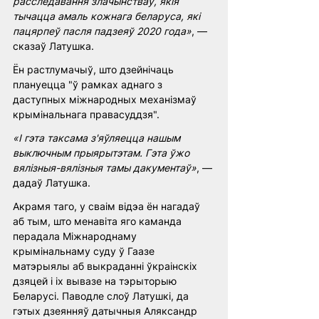
расследавання злачынстваў, якія 
тычацца амаль кожнага беларуса, які 
пацярпеў пасля падзеяў 2020 года»
, — 
сказаў Латушка.
Ён растлумачыў, што дзейнічаць 
плануецца "ў рамках аднаго з 
даступных міжнародных механізмаў 
крымінальнага правасуддзя".
«І гэта таксама з'яўляецца нашым 
выключным прыярытэтам. Гэта ўжо 
вялізныя-вялізныя тамы дакументаў»
, — 
дадаў Латушка.
Акрамя таго, у сваім відэа ён нагадаў 
аб тым, што менавіта яго каманда 
перадала Міжнароднаму 
крымінальнаму суду ў Гаазе 
матэрыялы аб выкраданні ўкраінскіх 
дзяцей і іх вывазе на тэрыторыю 
Беларусі. Паводле слоў Латушкі, да 
гэтых дзеянняў датычныя Аляксандр 