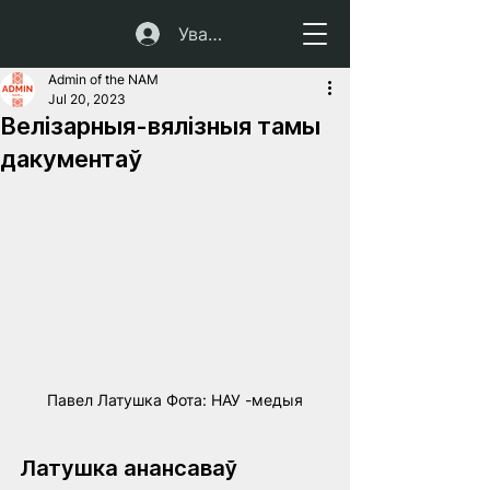
Увайсці
Admin of the NAM
Jul 20, 2023
Велізарныя-вялізныя тамы
дакументаў
Павел Латушка Фота: НАУ -медыя
Латушка анансаваў 