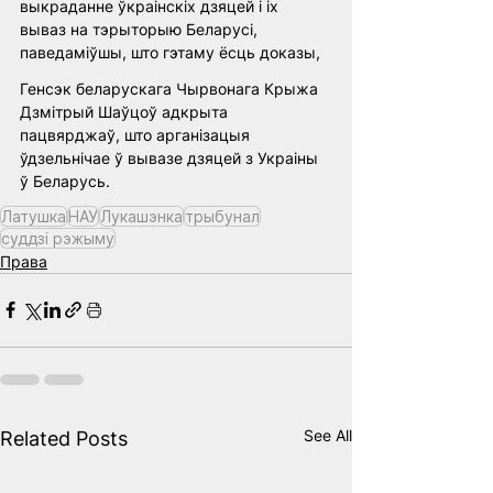
выкраданне ўкраінскіх дзяцей і іх 
вываз на тэрыторыю Беларусі, 
паведаміўшы, што гэтаму ёсць доказы, 
Генсэк беларускага Чырвонага Крыжа 
Дзмітрый Шаўцоў адкрыта 
пацвярджаў, што арганізацыя 
ўдзельнічае ў вывазе дзяцей з Украіны 
ў Беларусь.
Латушка
НАУ
Лукашэнка
трыбунал
суддзі рэжыму
Права
See All
Related Posts