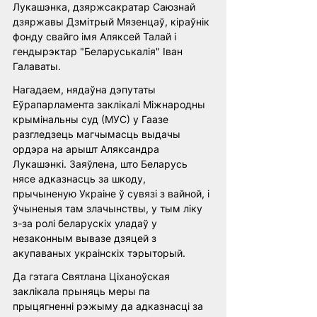
Лукашэнка, дзяржсакратар Саюзнай 
дзяржавы Дзмітрый Мязенцаў, кіраўнік 
фонду свайго імя Аляксей Талай і 
гендырэктар "Беларуськалія" Іван 
Галаваты.
Нагадаем, нядаўна дэпутаты 
Еўрапарламента заклікалі Міжнародны 
крымінальны суд (МУС) у Гаазе 
разгледзець магчымасць выдачы 
ордэра на арышт Аляксандра 
Лукашэнкі. Заяўлена, што Беларусь 
нясе адказнасць за шкоду, 
прычыненую Украіне ў сувязі з вайной, і 
ўчыненыя там злачынствы, у тым ліку 
з-за ролі беларускіх уладаў у 
незаконным вывазе дзяцей з 
акупаваных украінскіх тэрыторый.
Да гэтага Святлана Ціханоўская 
заклікала прыняць меры па 
прыцягненні рэжыму да адказнасці за 