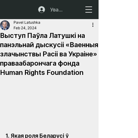
Увайсці
Pavel Latushka
Feb 24, 2024
Выступ Паўла Латушкі на
панэльнай дыскусіі «Ваенныя
злачынствы Расіі ва Украіне»
праваабарончага фонда
Human Rights Foundation
1. Якая роля Беларусі ў 