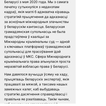
Беларусі з мая 2020 года. Мы з самага 
пачатку сутыкнуліся з недахопам 
кадраў, якія маглі б адэкватна кіраваць 
стратэгіяй прыцягнення да адказнасці 
за асноўныя міжнародныя злачынствы 
ў беларускім кантэксце. Беларуская 
грамадзянская супольнасць не была 
прадстаўлена ў кааліцыі за 
Міжнародны крымінальны суд — адной 
з ключавых платформаў грамадзянскай 
супольнасці для прасоўвання ідэй 
адказнасці ў МКС. Сфера Міжнароднага 
крымінальнага права апынулася проста 
неразвітай вобласцю права ў Беларусі.
Нам давялося вучыцца ўсяму на хаду, 
прыцягваць беларускіх экспертаў, якія 
працавалі за мяжой, а таксама нашых 
замежных калег, каб выбудаваць 
стратэгію дасягнення справядлівасці і 
правільна яе рэалізаваць. Такім чынам, 
каб дамагчыся справядлівасці ў 