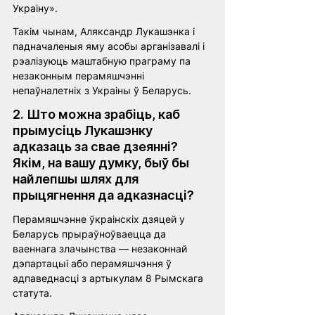
Украіну».
Такім чынам, Аляксандр Лукашэнка і 
падначаленыя яму асобы арганізавалі і 
рэалізуюць маштабную праграму па 
незаконным перамяшчэнні 
непаўналетніх з Украіны ў Беларусь.
2. Што можна зрабіць, каб 
прымусіць Лукашэнку 
адказаць за свае дзеянні? 
Якім, на вашу думку, быў бы 
найлепшы шлях для 
прыцягнення да адказнасці?
Перамяшчэнне ўкраінскіх дзяцей у 
Беларусь прыраўноўваецца да 
ваеннага злачынства — незаконнай 
дэпартацыі або перамяшчэння ў 
адпаведнасці з артыкулам 8 Рымскага 
статута. 