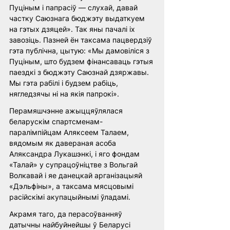
Пуціным і папрасіў — слухай, давай 
частку Саюзнага бюджэту выдаткуем 
на гэтых дзяцей». Так яны пачалі іх 
завозіць. Пазней ён таксама пацвердзіў 
гэта публічна, цытую: «Мы дамовіліся з 
Пуціным, што будзем фінансаваць гэтыя 
паездкі з бюджэту Саюзнай дзяржавы. 
Мы гэта рабілі і будзем рабіць, 
нягледзячы ні на якія папрокі».
Перамяшчэнне ажыццяўлялася 
беларускім спартсменам-
паралімпійцам Аляксеем Талаем, 
вядомым як давераная асоба 
Аляксандра Лукашэнкі, і яго фондам 
«Талай» у супрацоўніцтве з Вольгай 
Волкавай і яе данецкай арганізацыяй 
«Дэльфіны», а таксама мясцовымі 
расійскімі акупацыйнымі ўладамі. 
Акрамя таго, да перасоўванняў 
датычны найбуйнейшы ў Беларусі 