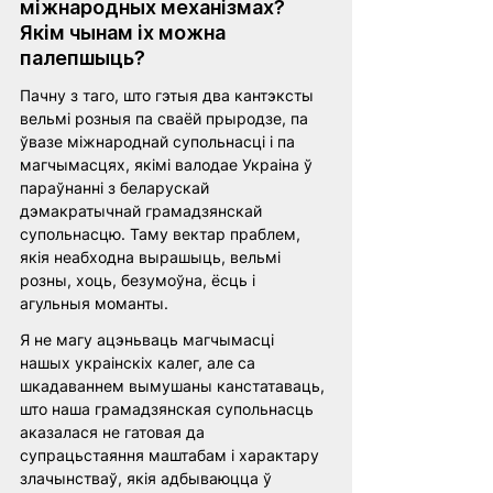
міжнародных механізмах? 
Якім чынам іх можна 
палепшыць?
Пачну з таго, што гэтыя два кантэксты 
вельмі розныя па сваёй прыродзе, па 
ўвазе міжнароднай супольнасці і па 
магчымасцях, якімі валодае Украіна ў 
параўнанні з беларускай 
дэмакратычнай грамадзянскай 
супольнасцю. Таму вектар праблем, 
якія неабходна вырашыць, вельмі 
розны, хоць, безумоўна, ёсць і 
агульныя моманты.
Я не магу ацэньваць магчымасці 
нашых украінскіх калег, але са 
шкадаваннем вымушаны канстатаваць, 
што наша грамадзянская супольнасць 
аказалася не гатовая да 
супрацьстаяння маштабам і характару 
злачынстваў, якія адбываюцца ў 