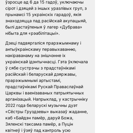
ўзросце ад 6 да 15 гадоў, уключаючы 
сірот і дзяцей з іншых уразлівых груп, з 
прынамсі 15 украінскіх гарадоў, якія 
знаходзяцца пад расійскай акупацыяй, 
былі дастаўленыя ў лагер «Дубрава» 
нібыта для «рэабілітацыі».
Дзеці падвяргаліся прарэжымнаму і 
антыўкраінскаму перавыхаванню, 
накіраванаму на знішчэнне іх 
украінскай ідэнтычнасці. Гэта ўключала 
ў сябе сустрэчы з прадстаўнікамі 
расійскай і беларускай дзяржавы, 
прарэжымнымі артыстамі, 
прадстаўнікамі Рускай Праваслаўнай 
Царквы і ваенізаваных патрыятычных 
арганізацый. Напрыклад, у кастрычніку 
2022 года беларускі музычны дуэт 
«Сёстры Груздзевы» выказаў жаданне, 
каб «Байдэн памёр, даруй Божа, 
Зяленскі таксама памёр, а Пуцін 
квітнеў і ўзяў пад кантроль усю 