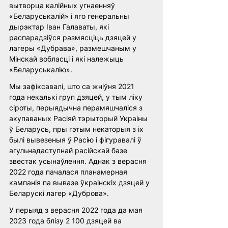
вытворца калійных угнаенняў 
«Беларуськалій» і яго генеральны 
дырэктар Іван Галаваты, які 
распарадзіўся размясціць дзяцей у 
лагеры «Дубрава», размешчаным у 
Мінскай вобласці і які належыць 
«Беларуськалію».
Мы зафіксавалі, што са жніўня 2021 
года некалькі груп дзяцей, у тым ліку 
сіроты, перыядычна перамяшчаліся з 
акупаваных Расіяй тэрыторый Украіны 
ў Беларусь, пры гэтым некаторыя з іх 
былі вывезеныя ў Расію і фігуравалі ў 
агульнадаступнай расійскай базе 
звестак усынаўлення. Аднак з верасня 
2022 года пачалася планамерная 
кампанія па вывазе ўкраінскіх дзяцей у 
Беларускі лагер «Дуброва».
У перыяд з верасня 2022 года да мая 
2023 года блізу 2 100 дзяцей ва 