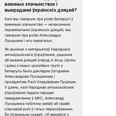
ваенных злачынствах і 
выкраданні ўкраінскіх дзяцей?
Калі мы гаворым пра ролю Беларусі ў 
ваенным злачынстве — незаконным 
перамяшчэнні ўкраінскіх дзяцей, мы 
гаворым пра ролю Аляксандра 
Лукашэнкі і яго памагатых.
Як вынікае з матэрыялаў Народнага 
антыкрызіснага ўпраўлення, рашэнне 
аб вывазе дзяцей (сярод іх ёсць сіроты 
і дзеці з іншых уразлівых груп) у 
Беларусь было дакладна ўзгоднена 
Аляксандрам Лукашэнкам і 
прэзідэнтам Расіі Уладзімірам Пуціным. 
У дзень, калі Народнае антыкрызіснае 
ўпраўленне падало першае 
паведамленне ў МКС, Аляксандр 
Лукашэнка публічна заявіў аб сваёй 
ключавой ролі ў гэтых перасоўваннях. 
Ён літаральна сказаў: «Я звязаўся з 