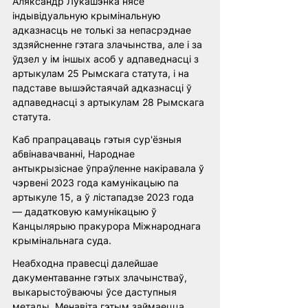
Аляксандр Лукашэнка нясе 
індывідуальную крымінальную 
адказнасць не толькі за непасрэднае 
здзяйсненне гэтага злачынства, але і за 
ўдзел у ім іншых асоб у адпаведнасці з 
артыкулам 25 Рымскага статута, і на 
падставе вышэйстаячай адказнасці ў 
адпаведнасці з артыкулам 28 Рымскага 
статута. 
Каб прапрацаваць гэтыя сур'ёзныя 
абвінавачванні, Народнае 
антыкрызіснае ўпраўленне накіравала ў 
чэрвені 2023 года камунікацыю па 
артыкуле 15, а ў лістападзе 2023 года 
— дадатковую камунікацыю ў 
Канцылярыю пракурора Міжнароднага 
крымінальнага суда.
Неабходна правесці далейшае 
дакументаванне гэтых злачынстваў, 
выкарыстоўваючы ўсе даступныя 
метады. Менавіта гэтым займаецца 