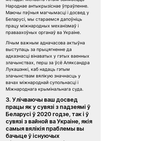
Народнае антыкрызіснае ўпраўленне. 
Маючы пэўныя магчымасці і досвед у 
Беларусі, мы стараемся дапоўніць 
працу міжнародных механізмаў і 
праваахоўных органаў ва Украіне. 
Лічым важным адначасова актыўна 
выступаць за прыцягненне да 
адказнасці вінаватых у гэтых ваенных 
злачынствах, перш за ўсё Аляксандра 
Лукашэнкі, каб надаць гэтым 
злачынствам вялікую значнасць у 
вачах міжнароднай супольнасці і 
Міжнароднага крымінальнага суда.
3. Улічваючы ваш досвед 
працы як у сувязі з падзеямі ў 
Беларусі ў 2020 годзе, так і ў 
сувязі з вайной ва Украіне, якія 
самыя вялікія праблемы вы 
бачыце ў існуючых 