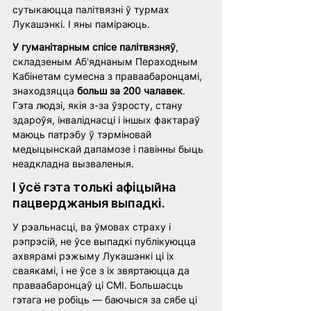
сутыкаюцца палітвязні ў турмах 
Лукашэнкі. І яны паміраюць. 
У гуманітарным спісе палітвязняў
, 
складзеным Аб'яднаным Пераходным 
Кабінетам сумесна з праваабаронцамі, 
знаходзяцца 
больш за 200 чалавек
. 
Гэта людзі, якія з-за ўзросту, стану 
здароўя, інваліднасці і іншых фактараў 
маюць патрэбу ў тэрміновай 
медыцынскай дапамозе і павінны быць 
неадкладна вызваленыя. 
І ўсё гэта толькі афіцыйна 
пацверджаныя выпадкі. 
У рэальнасці, ва ўмовах страху і 
рэпрэсій, не ўсе выпадкі публікуюцца 
ахвярамі рэжыму Лукашэнкі ці іх 
сваякамі, і не ўсе з іх звяртаюцца да 
праваабаронцаў ці СМІ. Большасць 
гэтага не робіць — баючыся за сябе ці 