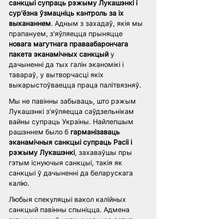
санкцыі супраць рэжыму Лукашэнкі і 
сур'ёзна ўзмацніць кантроль за іх 
выкананнем
. Адным з захадаў, якія мы 
прапануем, з'яўляецца прыняцце 
новага магутнага праваабарончага 
пакета эканамічных санкцый
 у 
дачыненні да тых галін эканомікі і 
тавараў, у вытворчасці якіх 
выкарыстоўваецца праца палітвязняў. 
Мы не павінны забываць, што рэжым 
Лукашэнкі з'яўляецца саўдзельнікам 
вайны супраць Украіны. Найлепшым 
рашэннем было б 
гарманізаваць 
эканамічныя санкцыі супраць Расіі і 
рэжыму Лукашэнкі
, захаваўшы пры 
гэтым існуючыя санкцыі, такія як 
санкцыі ў дачыненні да беларускага 
калію. 
Любыя спекуляцыі вакол калійных 
санкцый павінны спыніцца. Адмена 