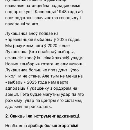
названыя патэнцыйна падпадаючымі 
пад артыкул II Канвенцыі 1948 года аб 
папярэджанні злачынства генацыду і 
пакаранні за яго. 
Лукашэнка зноў пойдзе на 
«прэзідэнцкія выбары» ў 2025 годзе. 
Мы разумеем, што ў 2020 годзе 
Лукашэнка ўжо прайграў выбары, 
сфальсіфікаваў іх і сілай захапіў уладу. 
Новыя «выбары» гэтага не адмяняюць. 
Лукашэнка больш не прэзідэнт і ўжо 
ніколі ім не стане. Але тым не менш на 
«выбары» 2025 года нам варта 
адправіць Лукашэнку з ордэрам на 
арышт. Гэта будзе магутны ўдар па яго 
рэжыму, удар па цэнтры яго сістэмы, 
здольны яе раскалоць. 
2. Санкцыі як інструмент адказнасці.
Неабходна 
зрабіць больш жорсткімі 