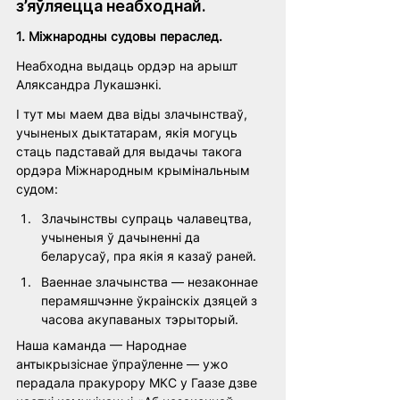
з’яўляецца неабходнай. 
1. Міжнародны судовы пераслед.
Неабходна выдаць ордэр на арышт 
Аляксандра Лукашэнкі.
І тут мы маем два віды злачынстваў, 
учыненых дыктатарам, якія могуць 
стаць падставай для выдачы такога 
ордэра Міжнародным крымінальным 
судом: 
Злачынствы супраць чалавецтва, 
учыненыя ў дачыненні да 
беларусаў, пра якія я казаў раней. 
Ваеннае злачынства — незаконнае 
перамяшчэнне ўкраінскіх дзяцей з 
часова акупаваных тэрыторый.
Наша каманда — Народнае 
антыкрызіснае ўпраўленне — ужо 
перадала пракурору МКС у Гаазе дзве 