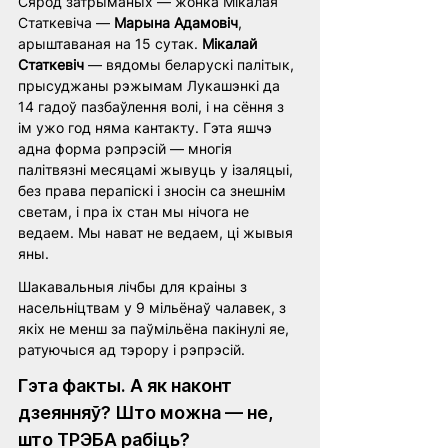
Сярод затрыманых — жонка Мікалая 
Статкевіча — 
Марына Адамовіч
, 
арыштаваная на 15 сутак. 
Мікалай 
Статкевіч
 — вядомы беларускі палітык, 
прысуджаны рэжымам Лукашэнкі да 
14 гадоў пазбаўлення волі, і на сёння з 
ім ужо год няма кантакту. Гэта яшчэ 
адна форма рэпрэсій — многія 
палітвязні месяцамі жывуць у ізаляцыі, 
без права перапіскі і зносін са знешнім 
светам, і пра іх стан мы нічога не 
ведаем. Мы нават не ведаем, ці жывыя 
яны. 
Шакавальныя лічбы для краіны з 
насельніцтвам у 9 мільёнаў чалавек, з 
якіх не менш за паўмільёна пакінулі яе, 
ратуючыся ад тэрору і рэпрэсій. 
Гэта факты. А як наконт 
дзеянняў? Што можна — не, 
што ТРЭБА рабіць? 