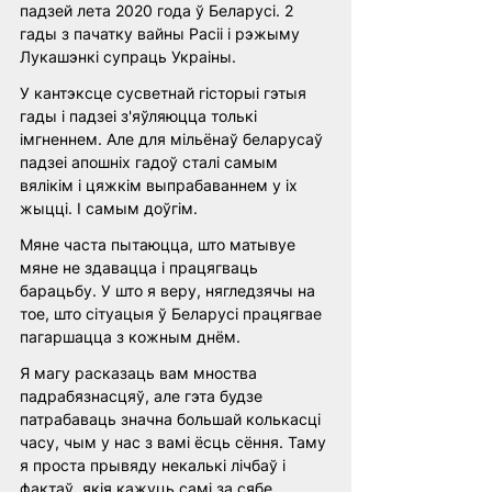
падзей лета 2020 года ў Беларусі. 2 
гады з пачатку вайны Расіі і рэжыму 
Лукашэнкі супраць Украіны. 
У кантэксце сусветнай гісторыі гэтыя 
гады і падзеі з'яўляюцца толькі 
імгненнем. Але для мільёнаў беларусаў 
падзеі апошніх гадоў сталі самым 
вялікім і цяжкім выпрабаваннем у іх 
жыцці. І самым доўгім. 
Мяне часта пытаюцца, што матывуе 
мяне не здавацца і працягваць 
барацьбу. У што я веру, нягледзячы на 
тое, што сітуацыя ў Беларусі працягвае 
пагаршацца з кожным днём. 
Я магу расказаць вам мноства 
падрабязнасцяў, але гэта будзе 
патрабаваць значна большай колькасці 
часу, чым у нас з вамі ёсць сёння. Таму 
я проста прывяду некалькі лічбаў і 
фактаў, якія кажуць самі за сябе. 