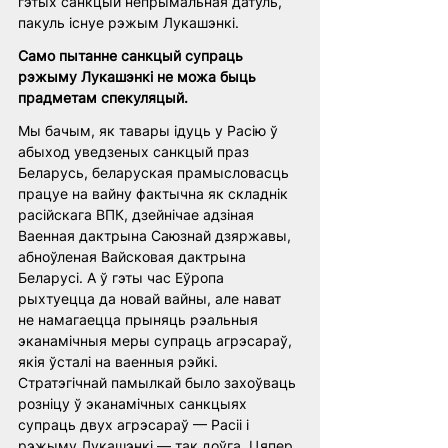
гэтых санкцый непрымальная датуль, 
пакуль існуе рэжым Лукашэнкі. 
Само пытанне санкцый супраць 
рэжыму Лукашэнкі не можа быць 
прадметам спекуляцый. 
Мы бачым, як тавары ідуць у Расію ў 
абыход уведзеных санкцый праз 
Беларусь, беларуская прамысловасць 
працуе на вайну фактычна як складнік 
расійскага ВПК, дзейнічае адзіная 
Ваенная дактрына Саюзнай дзяржавы, 
абноўленая Вайсковая дактрына 
Беларусі. А ў гэты час Еўропа 
рыхтуецца да новай вайны, але нават 
не намагаецца прыняць рэальныя 
эканамічныя меры супраць агрэсараў, 
якія ўсталі на ваенныя рэйкі. 
Стратэгічнай памылкай было захоўваць 
розніцу ў эканамічных санкцыях 
супраць двух агрэсараў — Расіі і 
рэжыму Лукашэнкі — так доўга. Цяпер 