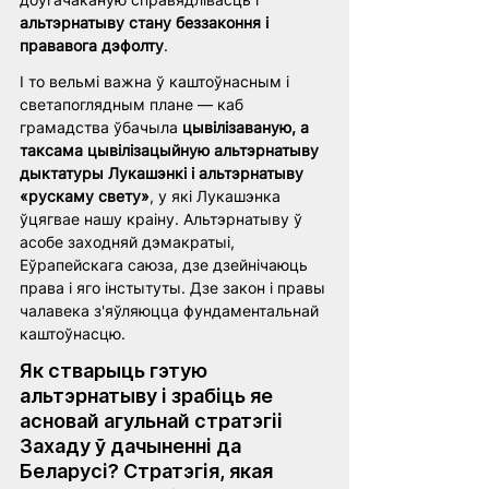
альтэрнатыву стану беззаконня і 
прававога дэфолту
. 
І то вельмі важна ў каштоўнасным і 
светапоглядным плане — каб 
грамадства ўбачыла 
цывілізаваную, а 
таксама цывілізацыйную альтэрнатыву 
дыктатуры Лукашэнкі і альтэрнатыву 
«рускаму свету»
, у які Лукашэнка 
ўцягвае нашу краіну. Альтэрнатыву ў 
асобе заходняй дэмакратыі, 
Еўрапейскага саюза, дзе дзейнічаюць 
права і яго інстытуты. Дзе закон і правы 
чалавека з'яўляюцца фундаментальнай 
каштоўнасцю.
Як стварыць гэтую 
альтэрнатыву і зрабіць яе 
асновай агульнай стратэгіі 
Захаду ў дачыненні да 
Беларусі? Стратэгія, якая 