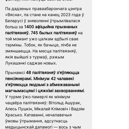
Па дадзеных праваабарончага цэнтра 
«Вясна», па стане на канец 2023 года ў 
Беларусі ў зняволенні ўтрымлівалася 
больш за 
1400 афіцыйна прызнаных 
палітвязняў. 745 былых палітвязняў
 на 
той момант ужо цалкам адбылі свае 
тэрміны. Тобок, як бачыце, лічба не 
змяншаецца. На месца палітвязняў, 
якія выйшлі з турмаў, рэжым 
Лукашэнкі саджае новых. 
Прынамсі 
48 палітвязняў з'яўляюцца 
пенсіянерамі. Мінімум 42 чалавекі 
з'яўляюцца людзьмі з абмежаванымі 
магчымасцямі і цяжкімі захворваннямі
. 
У турме ўжо памерлі як мінімум 
чацвёра палітвязняў: Вітольд Ашурак, 
Алесь Пушкін, Мікалай Клімовіч і Вадзім 
Храсько. Катаванні, нечалавечыя 
ўмовы ўтрымання, адсутнасць 
медыцынскай дапамогі — вось з чым 