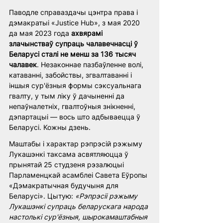
Паводле справаздачы цэнтра права і 
дэмакратыі «Justice Hub», з мая 2020 
да мая 2023 года 
ахвярамі 
злачынстваў супраць чалавечнасці ў 
Беларусі сталі не менш за 136 тысяч 
чалавек
. Незаконнае пазбаўленне волі, 
катаванні, забойствы, згвалтаванні і 
іншыя сур'ёзныя формы сэксуальнага 
гвалту, у тым ліку ў дачыненні да 
непаўналетніх, гвалтоўныя знікненні, 
дэпартацыі — вось што адбываецца ў 
Беларусі. Кожны дзень. 
Маштабы і характар рэпрэсій рэжыму 
Лукашэнкі таксама асвятляюцца ў 
прынятай 25 студзеня рэзалюцыі 
Парламенцкай асамблеі Савета Еўропы 
«Дэмакратычная будучыня для 
Беларусі». Цытую: 
«Рэпрэсіі рэжыму 
Лукашэнкі супраць беларускага народа 
настолькі сур'ёзныя, шырокамаштабныя 