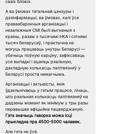
сваіх блізкіх. 
А ва ўмовах татальнай цэнзуры і 
дэзінфармацыі, ва ўмовах, калі ўсе 
праваабарончыя арганізацыі і 
незалежныя СМІ былі выгнаныя з 
краіны, разам з тысячамі НКА і сотнямі 
тысяч беларусаў, і практычна не 
могуць працаваць унутры Беларусі — 
убачыць поўную карціну, зафіксаваць 
усе выпадкі і ацаніць рэальную, 
дакладную колькасць палітвязняў у 
Беларусі проста немагчыма. 
Арганізацыі і актывісты, якія 
ўдзельнічаюць у гэтым працэсе, лічаць, 
што рэальная колькасць палітвязняў на 
дадзены момант як мінімум у тры разы 
перавышае афіцыйна пацверджаную. 
Гэта значыць гаворка можа ісці 
прыкладна пра 4500-5000 чалавек. 
Але гэта не ўсё. 