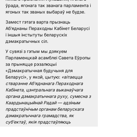
ўрада, ягонага так званага парламента і 
ягоных так званых выбараў не будзе. 
Замест гэтага варта прызнаць 
Аб'яднаны Пераходны Кабінет Беларусі 
і іншыя інстытуты беларускіх 
дэмакратычных сіл. 
У сувязі з гэтым мы дзякуем 
Парламенцкай асамблеі Савета Еўропы 
за прыняцце рэзалюцыі 
«Дэмакратычная будучыня для 
Беларусі», у якой, цытую: 
«вітаецца 
стварэнне Аб'яднанага Пераходнага 
Кабінета, цэнтральнага выканаўчага 
органа дэмакратычнага руху, сумесна з 
Каардынацыйнай Радай — адзіным 
прадстаўнічым органам беларускага 
дэмакратычнага грамадства, як 
суб'ектаў, якія прадстаўляюць 
законныя дэмакратычныя памкненні 
народа Беларусі»
. 