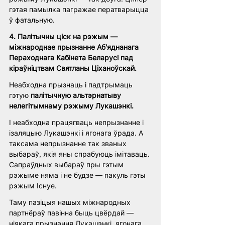
гэтая памылка пагражае ператварыцца 
ў фатальную. 
4. Палітычны ціск на рэжым — 
міжнароднае прызнанне Аб'яднанага 
Пераходнага Кабінета Беларусі пад 
кіраўніцтвам Святланы Ціханоўскай. 
Неабходна прызнаць і падтрымаць 
гэтую 
палітычную альтэрнатыву 
нелегітымнаму рэжыму Лукашэнкі.
І неабходна працягваць непрызнанне і 
ізаляцыю Лукашэнкі і ягонага ўрада. А 
таксама непрызнанне так званых 
выбараў, якія яны спрабуюць імітаваць. 
Сапраўдных выбараў пры гэтым 
рэжыме няма і не будзе — пакуль гэты 
рэжым Існуе. 
Таму пазіцыя нашых міжнародных 
партнёраў павінна быць цвёрдай — 
ніякага прызнання Лукашэнкі, ягонага 