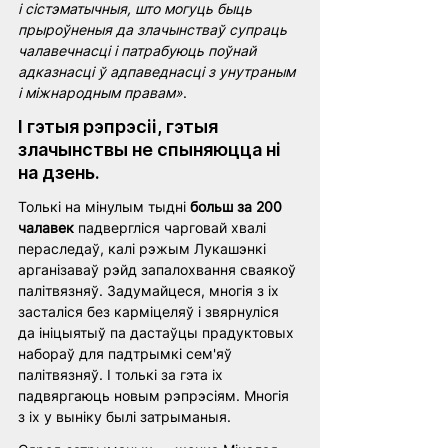
і сістэматычныя, што могуць быць 
прыроўненыя да злачынстваў супраць 
чалавечнасці і патрабуюць поўнай 
адказнасці ў адпаведнасці з унутраным 
і міжнародным правам»
. 
І гэтыя рэпрэсіі, гэтыя 
злачынствы не спыняюцца ні 
на дзень.
Толькі на мінулым тыдні 
больш за 200 
чалавек
 падвергліся чарговай хвалі 
пераследаў, калі рэжым Лукашэнкі 
арганізаваў рэйд запалохвання сваякоў 
палітвязняў. Задумайцеся, многія з іх 
засталіся без карміцеляў і звярнуліся 
да ініцыятыў па дастаўцы прадуктовых 
набораў для падтрымкі сем'яў 
палітвязняў. І толькі за гэта іх 
падвяргаюць новым рэпрэсіям. Многія 
з іх у выніку былі затрыманыя.