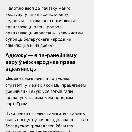
І, вяртаючыся да пачатку майго 
выступу: у што я асабіста веру, 
ведаючы, што шакавальныя лічбы 
працягваюць расці, рэпрэсіі 
працягваюць нарастаць і злачынствы 
супраць беларускага народа не 
спыняюцца ні на дзень? 
Адкажу — я па-ранейшаму 
веру ў міжнароднае права і 
адказнасць. 
Менавіта гэта ляжыць у аснове 
стратэгіі, у межах якой мы працягваем 
дзейнічаць і якую ўсе гэтыя гады 
прапануем нашым міжнародным 
партнёрам. 
Лукашэнка і ягоныя памагатыя павінны 
быць прыцягнутыя да адказнасці — каб 
беларускае грамадства ўбачыла 
доўгачаканую справядлівасць і 