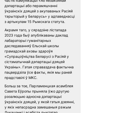
часткі камунікацыі «Аб незаконнай 
дэпартацыі або перамяшчэнні 
ўкраінскіх дзяцей з акупаваных Расіяй 
тэрыторый у Беларусь» у адпаведнасці 
з артыкулам 15 Рымскага статута. 
Акрамя таго, у сярэдзіне лістапада 
2023 года быў апублікаваны даклад 
лабараторыі гуманітарных 
даследаванняў Ельскай школы 
грамадскай аховы здароўя 
«Супрацоўніцтва Беларусі з Расіяй у 
сістэматычнай дэпартацыі дзяцей 
Украіны». Гэтая справаздача фактычна 
пацвердзіла ўсе факты, якія мы раней 
прадставілі ў МКС. 
Больш за тое, Парламенцкая асамблея 
Савета Еўропы прыняла ўжо другую 
рэзалюцыю адносна дэпартацыі 
ўкраінскіх дзяцей, у якой гэтыя дзеянні, 
у якіх непасрэдна замешаныя рэжым 
Лукашэнкі і асабіста дыктатар, 