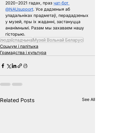
2020−2021 гадах, праз
чат-бот 
@NAUsupport
. Усе дадзеныя аб 
уладальніках прадметаў, перададзеных 
у музей, пры іх жаданні, застануцца 
ананімнымі. Разам мы захаваем нашу 
гісторыю.
людзі
спадчына
Музей Вольнай Беларусі
Соцыум і палітыка
Грамадства і культура
See All
Related Posts