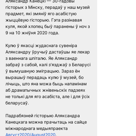
Аляксандр Канецкі — 30-гадовы 
гісторык з Мінску, перадаў у наш музей 
прадмет, які змяніў яго асабістую 
жыццёвую гісторыю. Гэта разінавая 
куля, якой хлопец быў паранены ў ноч з 
9 на 10 жніўня 2020 года.
Кулю ў якасці жудаснага сувеніра 
Аляксандру ўручыў дастаўшы яе лекар 
з ваеннага шпіталю. Яе Аляксандр 
забраў з сабой, калі з’язджаў з Беларусі 
ў вымушаную эміграцыю. Зараз ён 
вырашыў перадаць кулю ў музей, бо 
лічыць, што яна можа быць напамінам 
аб драматычных жнівеньскіх падзеях 
не толькі для яго асабіста, але і для ўсіх 
беларусаў.
Падрабязней гісторыю Аляксандра 
Канецкага можна прачытаць на сайце 
міжнароднага медыяпраекта
Август2020/August2020
.