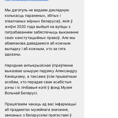
Мы дагэтуль не ведаем дакладную 
колькасць параненых, збітых і 
згвалчаных мірных беларусаў, якія ў 
жніўні 2020 года выйшлі на вуліцы з 
патрабаваннем забяспечыць выкананне 
сваіх канстутацыйных правоў. Але мы 
абавязкова даведаемся аб кожным 
выпадку і аб кожным, хто за гэта 
адказны.
Народнае антыкрызіснае ўпраўленне 
выказвае шчырую падзяку Аляксандру 
Канецкаму, а таксама ўсім прыватным 
асобам, хто перадае свае асабістыя 
рэчы і іх лічбавыя копіі ў фонд Музея 
Вольнай Беларусі.
Працягваем чакаць ад вас інфармацыі 
аб прадметах музейнага значэння, 
звязаных з беларускімі пратэстамі ў 