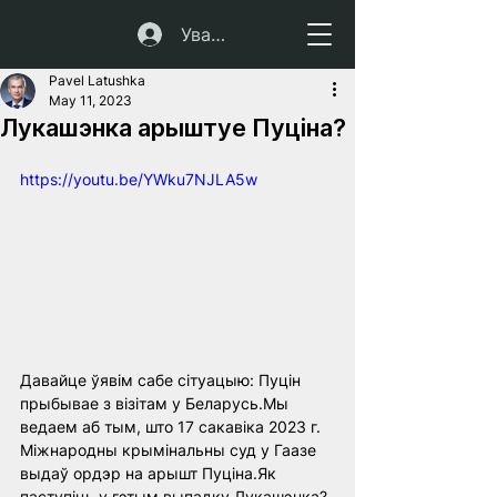
Увайсці
Pavel Latushka
May 11, 2023
Лукашэнка арыштуе Пуціна?
https://youtu.be/YWku7NJLA5w
Давайце ўявім сабе сітуацыю: Пуцін 
прыбывае з візітам у Беларусь.Мы 
ведаем аб тым, што 17 сакавіка 2023 г. 
Міжнародны крымінальны суд у Гаазе 
выдаў ордэр на арышт Пуціна.Як 
паступіць у гэтым выпадку Лукашэнка?