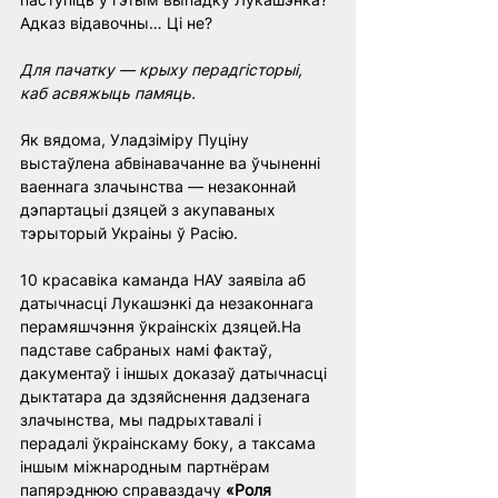
Адказ відавочны… Ці не?
Для пачатку — крыху перадгісторыі, 
каб асвяжыць памяць.
Як вядома, Уладзіміру Пуціну 
выстаўлена абвінавачанне ва ўчыненні 
ваеннага злачынства — незаконнай 
дэпартацыі дзяцей з акупаваных 
тэрыторый Украіны ў Расію.
10 красавіка каманда НАУ заявіла аб 
датычнасці Лукашэнкі да незаконнага 
перамяшчэння ўкраінскіх дзяцей.На 
падставе сабраных намі фактаў, 
дакументаў і іншых доказаў датычнасці 
дыктатара да здзяйснення дадзенага 
злачынства, мы падрыхтавалі і 
перадалі ўкраінскаму боку, а таксама 
іншым міжнародным партнёрам 
папярэднюю справаздачу 
«Роля 