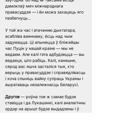
дамоклаў меч міжнароднага 
правасуддзя — і ён можа захацець яго 
пазбегнуць…
У той жа час і атачэнню дыктатара, 
асабліва ваеннаму, ёсць над чым 
задумацца. Ці апынецца ў бліжэйшы 
час Пуцін у нашай краіне — мы не 
ведаем. Але калі гэта адбудзецца — вы 
ведаеце, што рабіць. Калі, канешне, 
сярод вас яшчэ засталіся тыя, хто 
верыць у правасуддзе і справядлівасць 
і хоча спыніць вайну супраць Украіны і 
выратаваць незалежнасць Беларусі.
Другое
 — роўна тое ж самае будзе 
ставіцца і да Лукашэнкі, калі аналагічны 
ордэр на арышт будзе выдадзены і ў 
дачыненні да яго. Са свайго боку мы 
зробім усё магчымае, каб гэта 
адбылося. Ну, а вы тым часам 