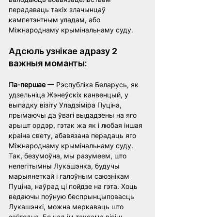
перадаваць такіх злачынцаў 
кампетэнтным уладам, або 
Міжнароднаму крымінальнаму суду.
Адсюль узнікае адразу 2 
важныя моманты:
Па-першае
 — Рэспубліка Беларусь, як 
удзельніца Жэнеўскіх канвенцый, у 
выпадку візіту Уладзіміра Пуціна, 
прымаючы да ўвагі выдадзены на яго 
арышт ордэр, гэтак жа як і любая іншая 
краіна свету, абавязана перадаць яго 
Міжнароднаму крымінальнаму суду. 
Так, безумоўна, мы разумеем, што 
нелегітымны Лукашэнка, будучы 
марыянеткай і галоўным саюзнікам 
Пуціна, наўрад ці пойдзе на гэта. Хоць 
ведаючы поўную беспрынцыповасць 
Лукашэнкі, можна меркаваць што 
заўгодна. Бо над ім таксама вісіць 