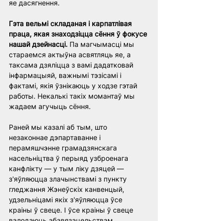
яе дасягнення.
Гэта вельмі складаная і карпатлівая 
праца, якая знаходзіцца сёння ў фокусе 
нашай дзейнасці.
 Па магчымасці мы 
стараемся актыўна асвятляць яе, а 
таксама дзяліцца з вамі дадатковай 
інфармацыяй, важнымі тэзісамі і 
фактамі, якія ўзнікаюць у ходзе гэтай 
работы. Некалькі такіх момантаў мы 
жадаем агучыць сёння.
Раней мы казалі аб тым, што 
незаконнае дэпартаванне і 
перамяшчэнне грамадзянскага 
насельніцтва ў перыяд узброенага 
канфлікту — у тым ліку дзяцей — 
з'яўляюцца злачынствамі з пункту 
гледжання Жэнеўскіх канвенцый, 
удзельніцамі якіх з'яўляюцца ўсе 
краіны ў свеце. І ўсе краіны ў свеце 
валодаюць абавязацельствам 