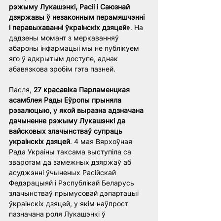
рэжыму Лукашэнкі, Расіі і Саюзнай 
дзяржавы ў незаконным перамяшчэнні 
і перавыхаванні ўкраінскіх дзяцей»
. На 
дадзены момант з меркаванняў 
абароны інфармацыі мы не публікуем 
яго ў адкрытым доступе, аднак 
абавязкова зробім гэта пазней.
Пасля, 
27 красавіка Парламенцкая 
асамблея Рады Еўропы прыняла 
рэзалюцыю, у якой выразна адзначана 
дачыненне рэжыму Лукашэнкі да 
вайсковых злачынстваў супраць 
украінскіх дзяцей
. 4 мая Вярхоўная 
Рада Украіны таксама выступіла са 
зваротам да замежных дзяржаў аб 
асуджэнні ўчыненых Расійскай 
Федэрацыяй і Рэспублікай Беларусь 
злачынстваў прымусовай дэпартацыі 
ўкраінскіх дзяцей, у якім наўпрост 
пазначана роля Лукашэнкі ў 