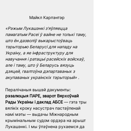
Майкл Карпэнтэр
«Рэжым Лукашэнкі з'яўляецца 
памагатым Расеі ў вайне не толькі таму, 
што ён дазволіў выкарыстоўваць 
тэрыторыю Беларусі для нападу на 
Украіну, а яе інфраструктуру для 
навучання і ратацыі расейскіх войскаў, 
але і таму, што ў Беларусь вязуць 
дзяцей, гвалтоўна дэпартаваных з 
акупаваных украінскіх тэрыторый» .
Пералічаныя вышэй дакументы: 
рэзалюцыя ПАРЕ, зварот Вярхоўнай 
Рады Украіны і даклад АБСЕ
 — гэта тры 
вялікіх кроку насустрач пастаўленай 
намі мэты — выдачы Міжнародным 
крымінальным судом ордэра на арышт 
Лукашэнкі. І мы ўпэўнена рухаемся да 