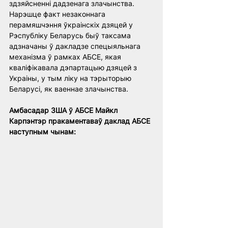
здзяйсненні дадзенага злачынства. 
Нарэшце факт незаконнага 
перамяшчэння ўкраінскіх дзяцей у 
Рэспубліку Беларусь быў таксама 
адзначаны ў дакладзе спецыяльнага 
механізма ў рамках АБСЕ, якая 
кваліфікавала дэпартацыю дзяцей з 
Украіны, у тым ліку на тэрыторыю 
Беларусі, як ваеннае злачынства.
Амбасадар ЗША ў АБСЕ Майкл 
Карпэнтэр пракаментаваў даклад АБСЕ 
наступным чынам: