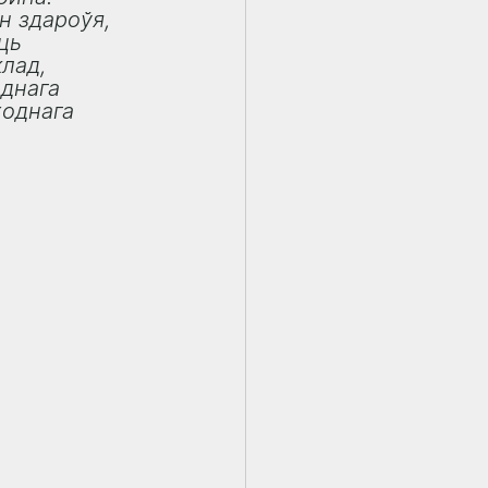
н здароўя, 
ць 
лад, 
днага 
ходнага 