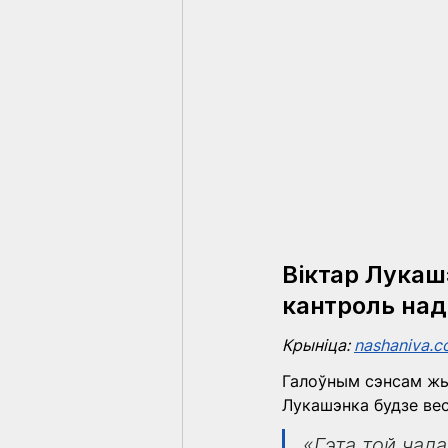
Віктар Лукаш
кантроль на
Крыніца: 
nashaniva.
Галоўным сэнсам жыц
Лукашэнка будзе вес
«Гэта той чала