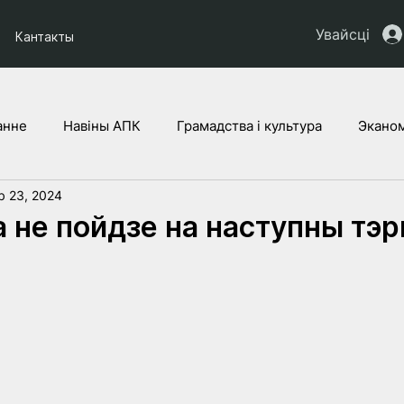
Увайсці
Кантакты
анне
Навіны АПК
Грамадства і культура
Эканом
b 23, 2024
ты НАУ
Дзеці Украіны
Юрыдычная аналітыка
Г
 не пойдзе на наступны тэр