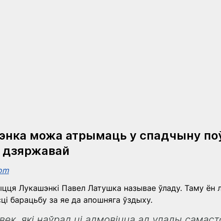
энка можа атрымаць у спадчыну по
д дзяржавай
com
ця Лукашэнкі Павел Латушка называе ўладу. Таму ён л
ці барацьбу за яе да апошняга ўздыху.
век, які наўрад ці адмовіцца ад улады самаст