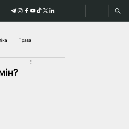
іка
Права
історыі пацярпелых
мін?