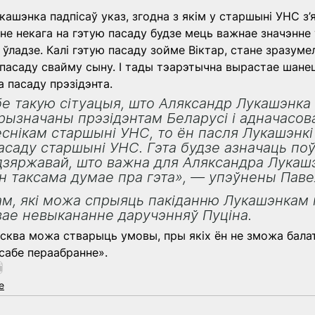
укашэнка падпісаў указ, згодна з якім у старшыні УНС з’
не некага на гэтую пасаду будзе мець важнае значэнне 
ўладзе. Калі гэтую пасаду зойме Віктар, стане зразумел
пасаду свайму сыну. І тады тэарэтычна вырастае шанец
 пасаду прэзідэнта.
бе такую сітуацыя, што Аляксандр Лукашэнка 
прызначаны прэзідэнтам Беларусі і адначасов
еснікам старшыні УНС, то ён пасля Лукашэнкі
пасаду старшыні УНС. Гэта будзе азначаць по
дзяржавай, што важна для Аляксандра Лукашэ
Ён таксама думае пра гэта», — упэўнены Паве
м, які можа спрыяць пакіданню Лукашэнкам 
ае невыкананне даручэнняў Пуціна.
сква можа стварыць умовы, пры якіх ён не зможа балат
сабе пераабранне».
і
е