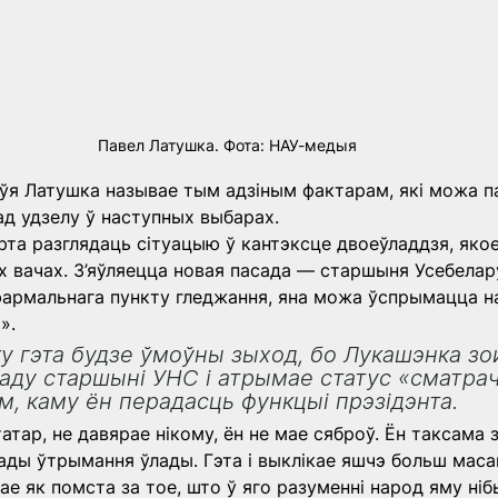
Павел Латушка. Фота: НАУ-медыя
ўя Латушка называе тым адзіным фактарам, які можа п
д удзелу ў наступных выбарах.
рта разглядаць сітуацыю ў кантэксце двоеўладдзя, яко
 вачах. З’яўляецца новая пасада — старшыня Усебелар
 фармальнага пункту гледжання, яна можа ўспрымацца 
».
ку гэта будзе ўмоўны зыход, бо Лукашэнка зо
аду старшыні УНС і атрымае статус «сматрач
ым, каму ён перадасць функцыі прэзідэнта.
атар, не давярае нікому, ён не мае сяброў. Ён таксама 
гады ўтрымання ўлады. Гэта і выклікае яшчэ больш масав
ае як помста за тое, што ў яго разуменні народ яму нібы