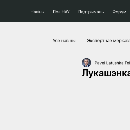
Навіны
Пра НАУ
Падтрымаць
Форум
Усе навiны
Экспертнае меркав
Pavel Latushka
Fe
Соцыум і палітыка
Праек
Лукашэнка