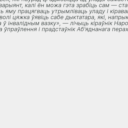
варыянт, калі ён можа гэта зрабіць сам — ста
ць яму працягваць утрымліваць уладу і кірава
олі цяжка ўявіць сабе дыктатара, які, напрык
 ў інвалідным вазку», — лічыць кіраўнік Наро
а ўпраўлення і прадстаўнік Аб'яднанага пера