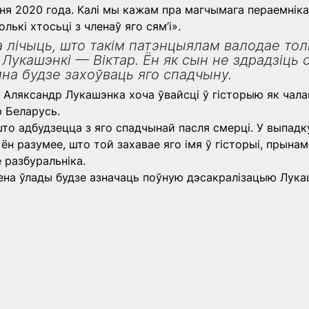
ння 2020 года. Калі мы кажам пра магчымага пераемніка
ькі хтосьці з членаў яго сям’і».
 лічыць, што такім патэнцыялам валодае толь
Лукашэнкі — Віктар. Ён як сын не здрадзіць 
мна будзе захоўваць яго спадчыну.
 Аляксандр Лукашэнка хоча ўвайсці ў гісторыю як чалав
 Беларусь.
то адбудзецца з яго спадчынай пасля смерці. У выпадку,
ён разумее, што той захавае яго імя ў гісторыі, прынамс
е разбуральніка.
ена ўлады будзе азначаць поўную дэсакралізацыю Лука