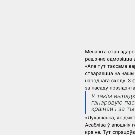
Менавіта стан здаро
рашэнне адмовіцца а
«Але тут таксама ва
ствараецца на нашых
народнага сходу. З
за пасаду прэзідэнта
У такім выпад
ганаровую пас
краінай і за т
«Лукашэнка, як дыкт
Асабліва ў апошнія 
краіне. Тут спрацоўв