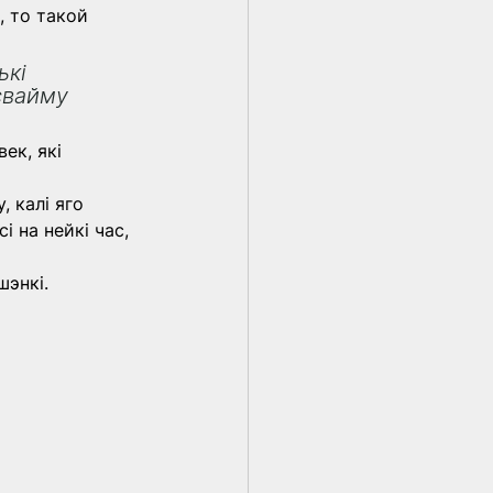
, то такой 
кі 
свайму 
ек, які 
 калі яго 
і на нейкі час, 
шэнкі.