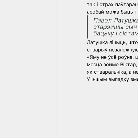
так і страх паўтарэ
асобай можа быць тол
Павел Латушка
старэйшы сын 
бацьку і сістэ
Латушка лічыць, што
стварыў незалежную
«Яму не ўсё роўна, ш
месца зойме Віктар, 
як стваральніка, а н
У іншым выпадку зм