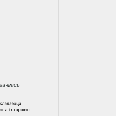
авачваць 
складзецца 
нта і старшыні 