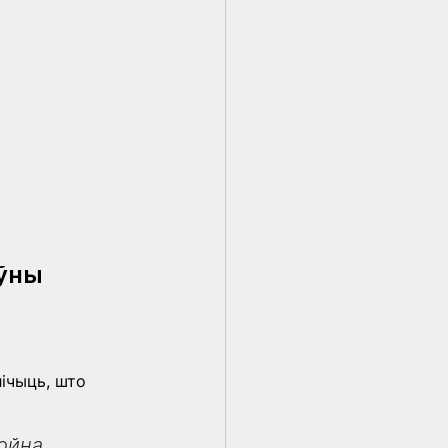
ўны 
ічыць, што 
ойна. 