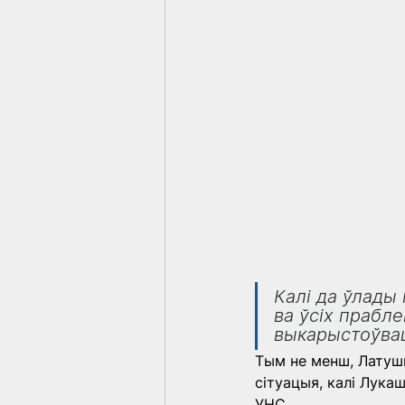
Калі да ўлады 
ва ўсіх прабле
выкарыстоўвац
Тым не менш, Латушк
сітуацыя, калі Лука
УНС.