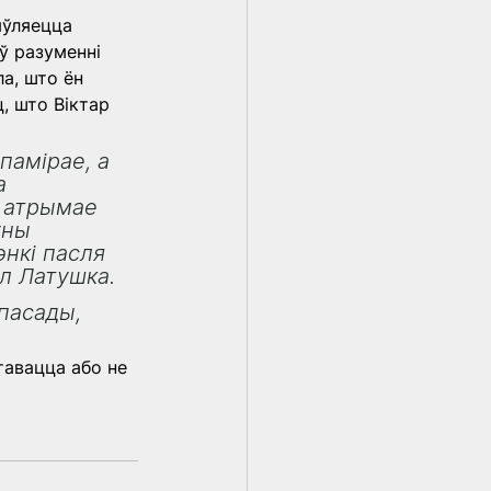
яўляецца 
ў разуменні 
а, што ён 
, што Віктар 
памірае, а 
а 
 атрымае 
ўны 
нкі пасля 
л Латушка.
пасады, 
авацца або не 