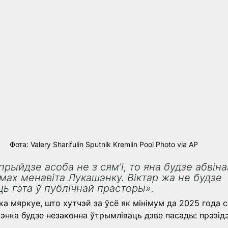
Фота: Valery Sharifulin Sputnik Kremlin Pool Photo via AP
прыйдзе асоба не з сям’і, то яна будзе абвін
мах менавіта Лукашэнку. Віктар жа не будзе 
ь гэта ў публічнай прасторы».
а мяркуе, што хутчэй за ўсё як мінімум да 2025 года 
шэнка будзе незаконна ўтрымліваць дзве пасады: прэзідэ