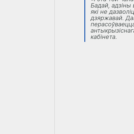
Бадай, адзіны 
які не дазволі
дзяржавай. Дав
перасоўваецца
антыкрызіснаг
кабінета.