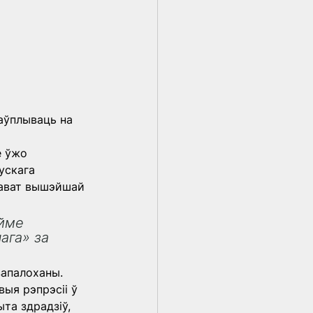
аўплываць на 
е ўжо 
ускага 
нават вышэйшай 
йме 
ага» за 
запалоханы. 
ыя рэпрэсіі ў 
та здрадзіў, 