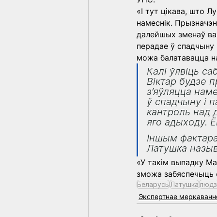
«І тут цікава, што Л
намеснік. Прызначэн
далейшых зменаў ва 
перадае ў спадчыну 
можа балатавацца на
Калі ўявіць са
Віктар будзе 
з’яўляцца нам
ў спадчыну і 
кантроль над 
яго адыходу. 
Іншым фактара
Латушка назыв
«У такім выпадку Ма
зможа забяспечыць 
Беларусь
Латушка
людз
Экспертнае меркаванн