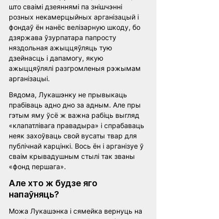
што сваімі дзеяннямі па знішчэнні 
розных некамерцыйных арганізацый і 
фондаў ён нанёс велізарную шкоду, бо 
дзяржава ўзурпатара папросту 
няздольная ажыццяўляць тую 
дзейнасць і дапамогу, якую 
ажыццяўлялі разгромленыя рэжымам 
арганізацыі.
Вядома, Лукашэнку не прывыкаць 
прабіваць адно дно за адным. Але пры 
гэтым яму ўсё ж важна рабіць выгляд 
«клапатлівага правадыра» і спрабаваць 
неяк захоўваць свой вусаты твар для 
публічнай карцінкі. Вось ён і арганізуе ў 
сваім крывадушным стылі так званы 
«фонд першага».
Але хто ж будзе яго 
напаўняць?
Можа Лукашэнка і сямейка вернуць на 