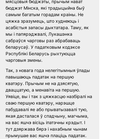
мясцовыя бюджэты, прычым нават 
бюджэт Мінска, які традыцыйна быў 
самым багатым горадам краіны. Не 
цяжка зразумець, што худнеюць і 
асабістыя запасы дыктатара. Таму, як 
мы і папярэджвалі, Лукашэнка 
сабраўся чарговы раз абрабаваць 
беларусаў. У падатковым кодэксе 
Рэспублікі Беларусь рыхтуюцца 
чарговыя змены. 
Так, з новага года нелегітымныя ўлады 
павышаюць падатак на першую 
кватэру. Прычым не на дзясятую, 
дваццатую, а менавіта на першую. 
Уявіце, вы і так з цяжкасцю назбіралі на 
сваю першую кватэру, нарэшце 
пабудавалі яе або прыватызавалі тую, 
якая дасталася ў спадчыну, магчыма, 
на вас яшчэ вісіць іпатэчны крэдыт. І 
тут дзяржава бярэ і нахабным чынам 
прымушае вас яшчэ плаціць падатак. 