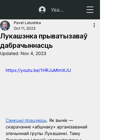
Увайсці
Pavel Latushka
Oct 11, 2023
Лукашэнка прыватызаваў
дабрачыннасць
Updated:
Nov 4, 2023
https://youtu.be/1HRJuMtmXJU
Санкцыі працуюць
. 
Як вынік — 
скарачэнне «абшчаку» арганізаванай 
злачыннай групы Лукашэнкі. Таму 
Лукашэнка і пачаў «раскулачваць» 