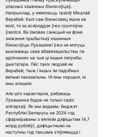
уласных кішэнных бізнэсоўцаў. 
Напрыклад, у няміласць трапіў Мікалай 
Верабей. Калі сам бізнэсовец яшчэ на 
волі, то за асяроддзе ўжо грунтоўна 
ўзяліся. Ва ўмовах санкцый на фоне 
зніжэння прыбыткаў кішэнныя 
бізнэсоўцы Лукашэнкі ўжо не могуць 
выконваць свае абавязацельствы па 
адлічэннях на тыя ці іншыя патрэбы 
дыктатара. Лёс такіх людзей як 
Верабей, Чыж і іншых ім падобных 
вельмі паказальны. Ні яны першыя, ні 
яны апошнія.
Але што характэрна, рабаваць 
Лукашэнка будзе не толькі сваіх 
алігархаў. Як мы ведаем, бюджэт 
Рэспублікі Беларусь на 2024 год 
сфарміраваны з вялікім дэфіцытам (4,7 
млрд рублёў), дэфіцытнымі на 
наступны год таксама з'яўляюцца і 