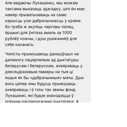
Але ведаючы Лукашэнку, мы можам 
таксама выказаць здагадку, што ён мае 
намер прыватызаваць на сваю 
карысць усю дабрачыннасць у краіне. 
Бо трэба ж акупіць чарговы палац, 
ёршыкі для ўнітаза амаль за 1000 
рублёў кожны, і душ уражанняў для 
сябе каханага.
Чэкісты прымушаюць данаціўшых на 
дапамогу пацярпелым ад дыктатуры 
беларусам і беларускам, ахвяраваць у 
дзесяціразовым памеры на тыя ці 
іншыя як бы «дабрачынныя» мэты. Дык 
вось цяпер яны будуць прымушаць 
ахвяраваць і ў гэты так званы фонд 
Лукашэнкі, які будзе знаходзіцца ў 
поўным распараджэнні дыктатара. А 
галоўнымі адрасатамі для 
«дабрачыннай дапамогі» з боку фонду 
Лукашэнкі будуць, мабыць, тыя, хто 
мае патрэбу з ГУБАЗ, АМАП і ПВК 