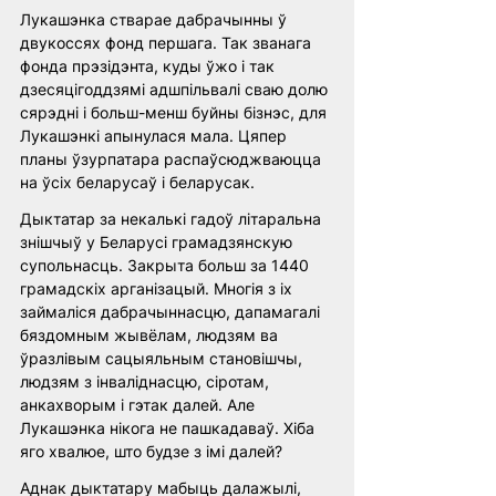
Лукашэнка стварае дабрачынны ў 
двукоссях фонд першага. Так званага 
фонда прэзідэнта, куды ўжо і так 
дзесяцігоддзямі адшпільвалі сваю долю 
сярэдні і больш-менш буйны бізнэс, для 
Лукашэнкі апынулася мала. Цяпер 
планы ўзурпатара распаўсюджваюцца 
на ўсіх беларусаў і беларусак.
Дыктатар за некалькі гадоў літаральна 
знішчыў у Беларусі грамадзянскую 
супольнасць. Закрыта больш за 1440 
грамадскіх арганізацый. Многія з іх 
займаліся дабрачыннасцю, дапамагалі 
бяздомным жывёлам, людзям ва 
ўразлівым сацыяльным становішчы, 
людзям з інваліднасцю, сіротам, 
анкахворым і гэтак далей. Але 
Лукашэнка нікога не пашкадаваў. Хіба 
яго хвалюе, што будзе з імі далей? 
Аднак дыктатару мабыць далажылі, 