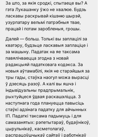
За што, за якія сродкі, спытаеце вы? А 
гэта Лукашэнку ўжо не хвалюе. Будзь 
ласкавы раскрывай кішэню шырэй, 
узурпатару вельмі патрэбныя твае, 
працай і потам заробленыя, грошы. 
Далей — больш. Толькі вы заплацілі за 
кватэру, будзьце ласкавыя заплаціце і 
за машыну. Падатак на яе таксама 
павялічваецца згодна з новай 
рэдакцыяй падатковага кодэкса. За 
новыя аўтамабілі, якія не старэйшыя за 
тры гады, стаўка наогул можа вырасці 
ў дзесяць разоў. А калі вы яшчэ і 
індывідуальны прадпрымальнік, 
рыхтуйцеся ўдвая раскашэліцца. З 
наступнага года плануецца павысіць 
стаўкі адзінага падатку для айчынных 
ІП. Падаткі таксама падымуць і для 
самазанятых: рэпетытараў, будаўнікоў, 
цырульнікаў, касметолагаў, 
распрацоўшчыкаў сайтаў і работнікаў 