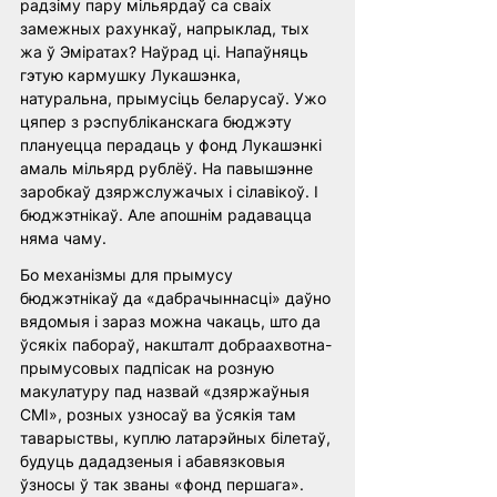
радзіму пару мільярдаў са сваіх 
замежных рахункаў, напрыклад, тых 
жа ў Эміратах? Наўрад ці. Напаўняць 
гэтую кармушку Лукашэнка, 
натуральна, прымусіць беларусаў. Ужо 
цяпер з рэспубліканскага бюджэту 
плануецца перадаць у фонд Лукашэнкі 
амаль мільярд рублёў. На павышэнне 
заробкаў дзяржслужачых і сілавікоў. І 
бюджэтнікаў. Але апошнім радавацца 
няма чаму. 
Бо механізмы для прымусу 
бюджэтнікаў да «дабрачыннасці» даўно 
вядомыя і зараз можна чакаць, што да 
ўсякіх пабораў, накшталт добраахвотна-
прымусовых падпісак на розную 
макулатуру пад назвай «дзяржаўныя 
СМІ», розных узносаў ва ўсякія там 
таварыствы, куплю латарэйных білетаў, 
будуць дададзеныя і абавязковыя 
ўзносы ў так званы «фонд першага». 