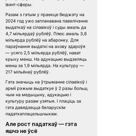
івэнт-сферы. 
Разам з гэтым у праекце бюджэту на 
2024 год ужо запланавана павелічэнне 
выдаткаў на сілавікоў і суды амаль да 
4,7 мільярдаў рублёў. Плюс амаль 3,6 
мільярда рублёў на абаронку. Для 
параўнання выдаткі на ахову здароўя 
— усяго 2,5 мільярда рублёў, нават 
крыху менш. На адукацыю выдзеляць 
менш за 1,9 мільярда. На культуру — 
217 мільёнаў рублёў. 
Гэта значыць на ўтрыманне сілавікоў і 
арміі рэжым выдаткуе ў 2 разы больш, 
чым на медыцыну, адукацыю і 
культуру разам узятыя. І плаціць за 
гэта давядзецца беларускім 
падаткаплацельшчыкам.
Але рост падаткаў — гэта 
яшчэ не ўсё