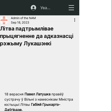
Увайсці
Admin of the NAM
Sep 18, 2023
Літва падтрымлівае
прыцягненне да адказнасці
рэжыму Лукашэнкі
18 верасня 
Павел Латушка 
правёў 
сустрэчу ў Вільні з намеснікам Міністра 
юстыцыі Літвы 
Габіяй Грыкартэ-
Даўгірдзе.