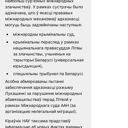
найбольш сур'ёзных міжнародных 
злачынстваў. У рамках сустрэчы было 
адзначана, што ў якасці прававых 
міжнародных механізмаў адказнасці 
могуць быць задзейнічаны наступныя: 
міжнародны крымінальны суд,
крымінальны пераслед у рамках 
нацыянальнага правасуддзя Літвы 
за злачынствы, учыненыя на 
тэрыторыі Беларусі (універсальная 
юрысдыкцыя),
спецыяльны трыбунал па Беларусі. 
Асобна абмеркаваны пытанні 
забеспячэння адказнасці рэжыму 
Лукашэнкі за парушэнне міжнародных 
абавязацельстваў перад Літвой у 
рамках Міжнароднага суда ААН (за 
арганізацыю нелегальнай міграцыі). 
Кіраўнік НАУ таксама прадставіў 
інфармацыю аб новых фактах ваенных 