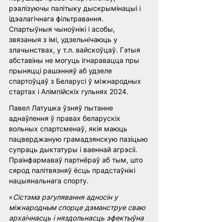
рэалізуючы палітыку дыскрымінацыі і 
ідэалагічнага фільтравання. 
Спартыўныя чыноўнікі і асобы, 
звязаныя з імі, удзельнічаюць у 
злачынствах, у т.л. вайскоўцаў. Гэтыя 
абставіны не могуць ігнаравацца пры 
прыняцці рашэнняў аб удзеле 
спартоўцаў з Беларусі ў міжнародных 
стартах і Алімпійскіх гульнях 2024. 
Павел Латушка ўзняў пытанне 
аднаўлення ў правах беларускіх 
вольных спартсменаў, якія маюць 
пацверджаную грамадзянскую пазіцыю 
супраць дыктатуры і ваеннай агрэсіі. 
Праінфармаваў партнёраў аб тым, што 
сярод палітвязняў ёсць прадстаўнікі 
нацыянальнага спорту.
«
Сістэма рэгулявання адносін у 
міжнародным спорце дэманструе сваю 
архаічнасць і няздольнасць эфектыўна 