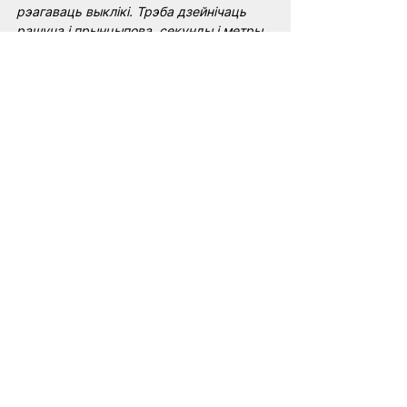
рэагаваць выклікі. Трэба дзейнічаць 
рашуча і прынцыпова, секунды і метры 
не вартыя чалавечых жыццяў
» — 
адзначыў Павел Латушка
.
Латушка
людзі
НАУ
ЕС
сустрэча
Соцыум і палітыка
See All
Related Posts