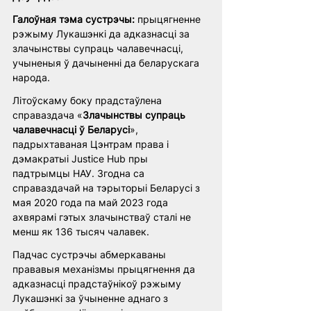
Галоўная тэма сустрэчы: 
прыцягненне 
рэжыму Лукашэнкі да адказнасці за 
злачынствы супраць чалавечнасці, 
учыненыя ў дачыненні да беларускага 
народа. 
Літоўскаму боку прадстаўлена 
справаздача «
Злачынствы супраць 
чалавечнасці ў Беларусі
», 
падрыхтаваная Цэнтрам права і 
дэмакратыі Justice Hub пры 
падтрымцы
НАУ. Згодна са 
справаздачай на тэрыторыі Беларусі з 
мая 2020 года па май 2023 года 
ахвярамі гэтых злачынстваў сталі не 
менш як 136 тысяч чалавек. 
Падчас сустрэчы абмеркаваны 
прававыя механізмы прыцягнення да 
адказнасці прадстаўнікоў рэжыму 
Лукашэнкі за ўчыненне аднаго з 