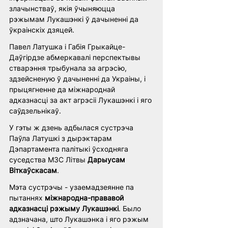
злачынстваў, якія ўчыняюцца 
рэжымам Лукашэнкі ў дачыненні да 
ўкраінскіх дзяцей. 
Павел Латушка і Габія Грыкайце-
Даўгірдзе абмеркавалі перспектывы 
стварэння трыбунала за агрэсію, 
здзейсненую ў дачыненні да Украіны, і 
прыцягненне да міжнароднай 
адказнасці за акт агрэсіі Лукашэнкі і яго 
саўдзельнікаў.
У гэты ж дзень адбылася сустрэча 
Паўла Латушкі з дырэктарам 
Дэпартамента палітыкі ўсходняга 
суседства МЗС Літвы 
Дарыусам 
Віткаўскасам
. 
Мэта сустрэчы - узаемадзеянне па 
пытаннях 
міжнародна-прававой 
адказнасці рэжыму Лукашэнкі
. Было 
адзначана, што Лукашэнка і яго рэжым 