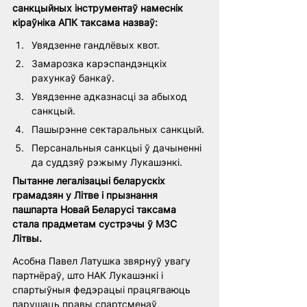
санкцыйных інструментаў намеснік 
кіраўніка АПК таксама назваў:
Увядзенне гандлёвых квот.
Замарозка карэспандэнцкіх 
рахункаў банкаў.
Увядзенне адказнасці за абыход 
санкцый.
Пашырэнне сектаральных санкцый. 
Персанальныя санкцыі ў дачыненні 
да суддзяў рэжыму Лукашэнкі.
Пытанне легалізацыі беларускіх 
грамадзян у Літве і прызнання 
пашпарта Новай Беларусі таксама 
стала прадметам сустрэчы ў МЗС 
Літвы.
Асобна Павел Латушка звярнуў увагу 
партнёраў, што НАК Лукашэнкі і 
спартыўныя федэрацыі працягваюць 
парушаць правы спартсменаў, 