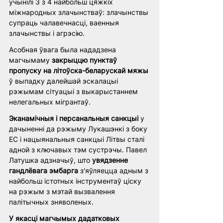
учынілі 3 з 4 найбольш цяжкіх 
міжнародных злачынстваў: злачынствы 
супраць чалавечнасці, ваенныя 
злачынствы і агрэсію. 
Асобная ўвага была нададзена 
магчымаму 
закрыццю пунктаў 
пропуску на літоўска-беларускай мяжы
ў выпадку далейшай эскалацыі 
рэжымам сітуацыі з выкарыстаннем 
нелегальных мігрантаў. 
Эканамічныя і персанальныя санкцыі 
у 
дачыненні да рэжыму Лукашэнкі з боку 
ЕС і нацыянальныя санкцыі Літвы сталі 
адной з ключавых тэм сустрэчы. Павел 
Латушка адзначыў, што 
увядзенне 
гандлёвага эмбарга
 з'яўляецца адным з 
найбольш істотных інструментаў ціску 
на рэжым з мэтай вызвалення 
палітычных зняволеных. 
У якасці магчымых дадатковых 