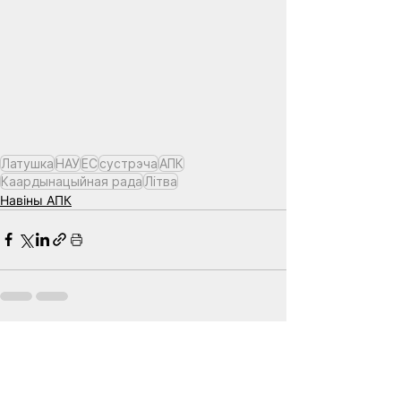
Латушка
НАУ
ЕС
сустрэча
АПК
Каардынацыйная рада
Лiтва
Навіны АПК
See All
Related Posts