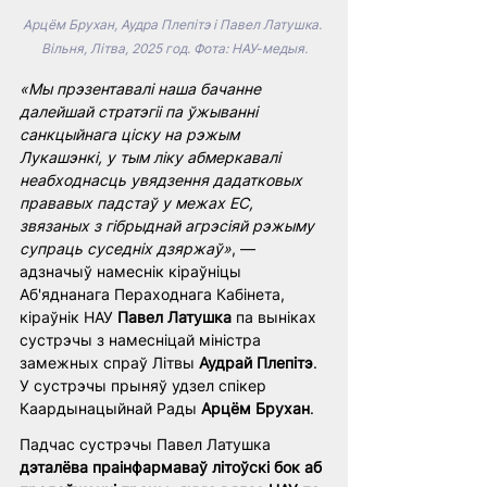
Арцём Брухан, Аудра Плепітэ і Павел Латушка. 
Вільня, Літва, 2025 год. Фота: НАУ-медыя.
«Мы прэзентавалі наша бачанне 
далейшай стратэгіі па ўжыванні 
санкцыйнага ціску на рэжым 
Лукашэнкі, у тым ліку абмеркавалі 
неабходнасць увядзення дадатковых 
прававых падстаў у межах ЕС, 
звязаных з гібрыднай агрэсіяй рэжыму 
супраць суседніх дзяржаў»
, — 
адзначыў намеснік кіраўніцы 
Аб'яднанага Пераходнага Кабінета, 
кіраўнік НАУ 
Павел Латушка
 па выніках 
сустрэчы з намесніцай міністра 
замежных спраў Літвы
 Аудрай Плепітэ
. 
У сустрэчы прыняў удзел спікер 
Каардынацыйнай Рады 
Арцём Брухан
.
Падчас сустрэчы Павел Латушка 
дэталёва праінфармаваў літоўскі бок аб 