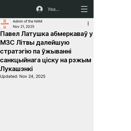
Увайсці
Admin of the NAM
Nov 21, 2025
Павел Латушка абмеркаваў у
МЗС Літвы далейшую
стратэгію па ўжыванні
санкцыйнага ціску на рэжым
Лукашэнкі
Updated:
Nov 24, 2025