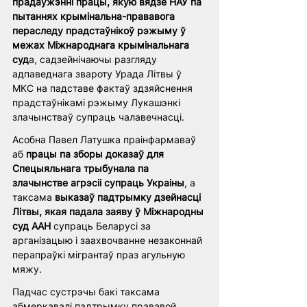
прадаўжэнні працы, якую вядзе НАУ па 
пытаннях крымінальна-прававога 
пераследу прадстаўнікоў рэжыму ў 
межах Міжнароднага крымінальнага 
суд
а, садзейнічаючы разгляду 
адпаведнага звароту Урада Літвы ў 
МКС на падставе фактаў здзяйснення 
прадстаўнікамі рэжыму Лукашэнкі 
злачынстваў супраць чалавечнасці. 
Асобна Павел Латушка праінфармаваў 
аб 
працы па зборы доказаў для 
Спецыяльнага трыбунала па 
злачынстве агрэсіі супраць Украіны
, а 
таксама 
выказаў падтрымку дзейнасці 
Літвы, якая падала заяву ў Міжнародны 
суд ААН
 супраць Беларусі за 
арганізацыю і заахвочванне незаконнай 
перапраўкі мігрантаў праз агульную 
мяжу.
Падчас сустрэчы бакі таксама 
абмеркавалі падтрымку прававой 