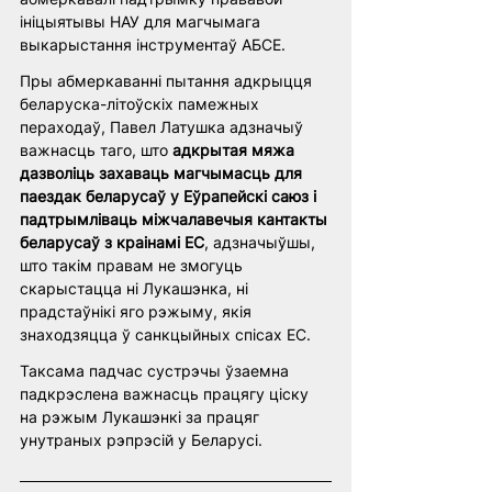
ініцыятывы НАУ для магчымага 
выкарыстання інструментаў АБСЕ.
Пры абмеркаванні пытання адкрыцця 
беларуска-літоўскіх памежных 
пераходаў, Павел Латушка адзначыў 
важнасць таго, што 
адкрытая мяжа 
дазволіць захаваць магчымасць для 
паездак беларусаў у Еўрапейскі саюз і 
падтрымліваць міжчалавечыя кантакты 
беларусаў з краінамі ЕС
, адзначыўшы, 
што такім правам не змогуць 
скарыстацца ні Лукашэнка, ні 
прадстаўнікі яго рэжыму, якія 
знаходзяцца ў санкцыйных спісах ЕС.
Таксама падчас сустрэчы ўзаемна 
падкрэслена важнасць працягу ціску 
на рэжым Лукашэнкі за працяг 
унутраных рэпрэсій у Беларусі.