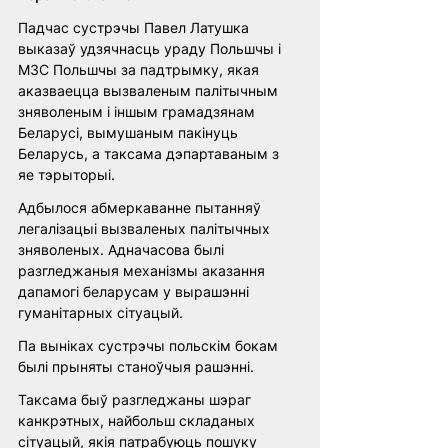
Падчас сустрэчы Павел Латушка 
выказаў удзячнасць ураду Польшчы і 
МЗС Польшчы за падтрымку, якая 
аказваецца вызваленым палітычным 
зняволеным і іншым грамадзянам 
Беларусі, вымушаным пакінуць 
Беларусь, а таксама дэпартаваным з 
яе тэрыторыі.
Адбылося абмеркаванне пытанняў 
легалізацыі вызваленых палітычных 
зняволеных. Адначасова былі 
разгледжаныя механізмы аказання 
дапамогі беларусам у вырашэнні 
гуманітарных сітуацый.
Па выніках сустрэчы польскім бокам 
былі прыняты станоўчыя рашэнні.
Таксама быў разгледжаны шэраг 
канкрэтных, найбольш складаных 
сітуацый, якія патрабуюць пошуку 