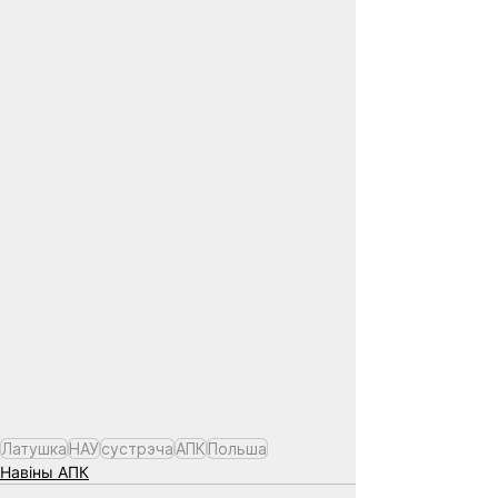
Латушка
НАУ
сустрэча
АПК
Польша
Навіны АПК