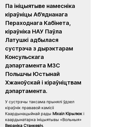
Па ініцыятыве намесніка 
кіраўніцы Аб’яднанага 
Пераходнага Кабінета, 
кіраўніка НАУ Паўла 
Латушкі адбылася 
сустрэча з дырэктарам 
Консульскага 
дэпартамента МЗС 
Польшчы Юстынай 
Хжаноўскай і кіраўніцтвам 
дэпартамента.
У сустрэчы таксама прынялі ўдзел 
кіраўнік прававой камісіі 
Каардынацыйнай рады 
Міхаіл Кірылюк
 і 
каардынатарка ініцыятывы «Вольныя» 
Вераніка Станкевіч
.