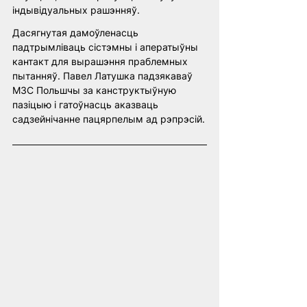
індывідуальных рашэнняў.
Дасягнутая дамоўленасць 
падтрымліваць сістэмны і аператыўны 
кантакт для вырашэння праблемных 
пытанняў. Павел Латушка падзякаваў 
МЗС Польшчы за канструктыўную 
пазіцыю і гатоўнасць аказваць 
садзейнічанне пацярпелым ад рэпрэсій.