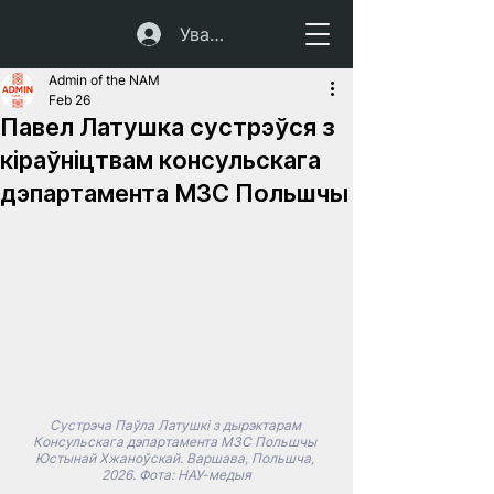
Увайсці
Admin of the NAM
Feb 26
Павел Латушка сустрэўся з
кіраўніцтвам консульскага
дэпартамента МЗС Польшчы
Сустрэча Паўла Латушкі з дырэктарам 
Консульскага дэпартамента МЗС Польшчы 
Юстынай Хжаноўскай. Варшава, Польшча, 
2026. Фота: НАУ-медыя