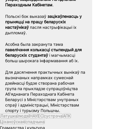
Пераходным Кабінетам
.
Польскі бок выказаў 
зацікаўленасць у 
прыняцці на працу беларускіх 
настаўнікаў
 пасля настрыфікацыі іх 
дыпломаў.
Асобна была закранута тэма 
павелічэння колькасці стыпендый для 
беларускіх студэнтаў
 і магчымасці 
больш шырокага інфармавання аб іх.
Для дасягнення практычных вынікаў па 
вызначаных напрамках сумеснай 
дзейнасці будзе створана рабочая 
група па прыкладзе супрацоўніцтва 
Аб’яднанага Пераходнага Кабінета 
Беларусі з Міністэрствам унутраных 
спраў і адміністрацыі, Міністэрствам 
спорту і турызму Польшчы.
Латушка
людзі
НАУ
ЕС
сустрэча
АПК
Ціханоўская
спадчына
Грамадства і культура