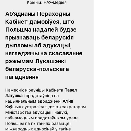
Крынiц: НАУ-медыя
Аб’яднаны Пераходны 
Кабінет дамовіўся, што 
Польшча надалей будзе 
прызнаваць беларускія 
дыпломы аб адукацыі, 
нягледзячы на скасаванне 
рэжымам Лукашэнкі 
беларуска-польскага 
пагаднення
Намеснік кіраўніцы Кабінета 
Павел 
Латушка
 і прадстаўніца па 
нацыянальным адраджэнні 
Аліна 
Коўшык
 сустрэліся з дзяржсакратаром 
Міністэрства адукацыі і навукі, 
паўнамоцным прадстаўніком урада 
Польшчы па пытаннях развіцця і 
міжнародных адносінаў у галіне 