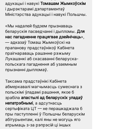
адукацыі і навукі 
Томашам Жымкоўскім
і дырэктарамі дэпартаментаў 
Міністэрства адукацыі і навукі Польшчы.
«Мы надалей будзем прызнаваць 
беларускія пасведчанні і дыпломы. 
Для 
нас пагадненне працягвае дзейнічаць
», 
— адказаў Томаш Жымкоўскі на 
прапанову прадстаўнікоў Кабінета 
праігнараваць рашэнне рэжыму 
Лукашэнкі аб скасаванні беларуска-
польскага пагаднення аб узаемным 
прызнанні дыпломаў.
Таксама прадстаўнікі Кабінета 
абмеркавалі магчымасць сумеснага з 
польскімі ўладамі рашэння, якое б 
зрабіла 
апастылі ад беларускіх уладаў 
непатрэбнымі
, а адсутнасць 
сертыфіката ЦТ — не перашкаджала б 
пры паступленні ў Польшчы беларускім 
абітурыентам, калі яны не могуць яго 
атрымаць з-за рэпрэсій ці іншых 