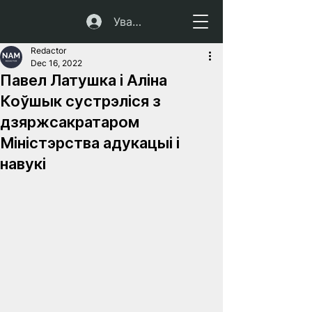
Увайсці
Redactor
Dec 16, 2022
Павел Латушка і Аліна
Коўшык сустрэліся з
дзяржсакратаром
Міністэрства адукацыі і
навукі