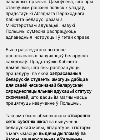
паважных прычын. Дамоўлена, што пры 
станоўчым рашэнні польскіх уладаў, 
прадстаўнікі Аб’яднага Пераходнага 
Кабінета Беларусі разам з 
Міністэрствам адукацыі і навукі 
Польшчы сумесна распрацуюць 
адпаведныя інструкцыі ў гэтай справе.
Было разгледжана пытанне 
рэпрэсаваных навучэнцаў беларускіх 
каледжаў. Прадстаўнікі Кабінета 
дамовіліся, што яны распрацуюць 
працэдуру, па якой 
рэпрэсаваныя 
беларускія студэнты змогуць дабіцца 
для сваёй няскончанай беларускай 
сярэднеспецыяльнай адукацыі статусу 
скончанай
, што дасць ім магчымасць 
працягнуць навучанне ў Польшчы.
Таксама было абмеркавана 
стварэнне 
сеткі суботніх школ
 па вывучэнні 
беларускай мовы, літаратуры і гісторыі 
з магчымасцю 
выдачы дыпломаў па 
ўзоры, зацверджаным Аб’яднаным 