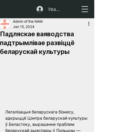
Увайсці
Admin of the NAM
Jan 15, 2024
Падляскае ваяводства
падтрымлівае развіццё
беларускай культуры
Легалізацыя беларускага бізнесу, 
адкрыццё Цэнтра беларускай культуры 
ў Беластоку, вырашэнне праблем 
беларускай дыяспары ў Польшчы — 