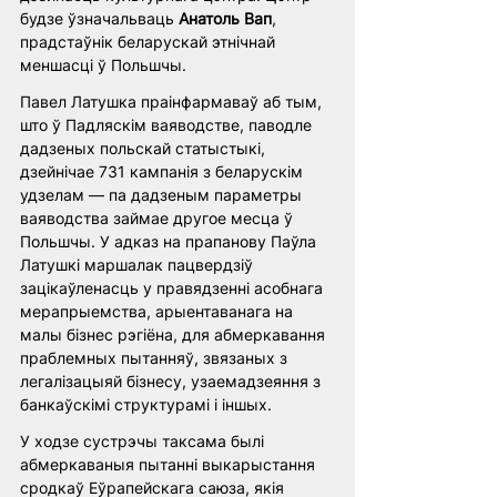
будзе ўзначальваць 
Анатоль Вап
, 
прадстаўнік беларускай этнічнай 
меншасці ў Польшчы.
Павел Латушка праінфармаваў аб тым, 
што ў Падляскім ваяводстве, паводле 
дадзеных польскай статыстыкі, 
дзейнічае 731 кампанія з беларускім 
удзелам — па дадзеным параметры 
ваяводства займае другое месца ў 
Польшчы. У адказ на прапанову Паўла 
Латушкі маршалак пацвердзіў 
зацікаўленасць у правядзенні асобнага 
мерапрыемства, арыентаванага на 
малы бізнес рэгіёна, для абмеркавання 
праблемных пытанняў, звязаных з 
легалізацыяй бізнесу, узаемадзеяння з 
банкаўскімі структурамі і іншых.
У ходзе сустрэчы таксама былі 
абмеркаваныя пытанні выкарыстання 
сродкаў Еўрапейскага саюза, якія 