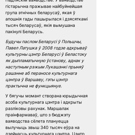
гістарычна пражывае найбуйнейшая 
група этнічных беларусаў, якая ў 
апошнія гады пашырылася і дзясяткамі 
тысяч беларусаў, якія вымушана 
пакінулі Беларусь. 
Будучы паслом Беларусі ў Польшчы, 
Павел Латушка ў 2008 годзе адкрываў 
культурны цэнтр Беларусі ў Беластоку 
як дыпламатычную ўстанову, аднак у 
наступным рэжым Лукашэнкі прыняў 
рашэнне аб пераносе культурнага 
цэнтра ў Варшаву, гэты цэнтр 
практычна не функцыянуе.
У бягучы момант створана юрыдычная 
асоба культурнага цэнтра і адкрыты 
разліковы рахунак. Маршалак 
праінфармаваў, што з бюджэту 
ваяводства сёлета плануецца 
вылучыць звыш 340 тысяч еўра на 
дзейнасць культурнага цэнтра. Цэнтр 