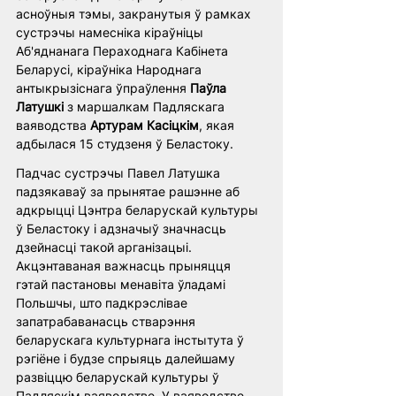
асноўныя тэмы, закранутыя ў рамках 
сустрэчы намесніка кіраўніцы 
Аб'яднанага Пераходнага Кабінета 
Беларусі, кіраўніка Народнага 
антыкрызіснага ўпраўлення 
Паўла 
Латушкі 
з маршалкам Падляскага 
ваяводства
 Артурам Касіцкім
, якая 
адбылася 15 студзеня ў Беластоку.
Падчас сустрэчы Павел Латушка 
падзякаваў за прынятае рашэнне аб 
адкрыцці Цэнтра беларускай культуры 
ў Беластоку і адзначыў значнасць 
дзейнасці такой арганізацыі. 
Акцэнтаваная важнасць прыняцця 
гэтай пастановы менавіта ўладамі 
Польшчы, што падкрэслівае 
запатрабаванасць стварэння 
беларускага культурнага інстытута ў 
рэгіёне і будзе спрыяць далейшаму 
развіццю беларускай культуры ў 
Падляскім ваяводстве. У ваяводстве 