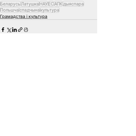
Беларусь
Латушка
НАУ
ЕС
АПК
дыяспара
Польшча
спадчына
культура
Грамадства і культура
See All
Related Posts