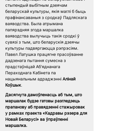
стыпендый выбітным дзеячам 
беларускай культуры, якія маглі б быць 
прафінансаваныя з сродкаў Падляскага 
ваяводства. Была атрымана 
папярэдняя згода маршалка 
ваяводства вылучыць такія сродкі ў 
сувязі з тым, што беларускія дзеячы 
культуры падвяргаюцца рэпрэсіям. 
Павел Латушка працягне прасоўванне 
дадзенага пытання сумесна з 
прадстаўніцай Аб'яднанага 
Пераходнага Кабінета па 
нацыянальным адраджэнні 
Алінай 
Коўшык
.
Дасягнута дамоўленасць аб тым, што 
маршалак будзе гатовы разгледзець 
прапанову аб правядзенні стажыровак 
у рамках праекта «Кадравы рэзерв для 
Новай Беларусі» ва ўпраўленні 
маршалка.