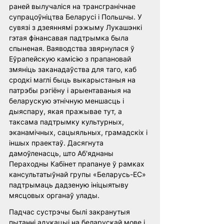
раней вылучаліся на трансгранічнае 
супрацоўніцтва Беларусі і Польшчы. У 
сувязі з дзеяннямі рэжыму Лукашэнкі 
гэтая фінансавая падтрымка была 
спыненая. Ваяводства звярнулася ў 
Еўрапейскую камісію з прапановай 
змяніць заканадаўства для таго, каб 
сродкі маглі быць выкарыстаныя на 
патрэбы рэгіёну і арыентаваныя на 
беларускую этнічную меншасць і 
дыяспару, якая пражывае тут, а 
таксама падтрымку культурных, 
эканамічных, сацыяльных, грамадскіх і 
іншых праектаў. Дасягнута 
дамоўленасць, што Аб'яднаны 
Пераходны Кабінет прапануе ў рамках 
кансультатыўнай групы «Беларусь-ЕС» 
падтрымаць дадзеную ініцыятыву 
мясцовых органаў улады. 
Падчас сустрэчы былі закранутыя 
пытанні адукацыі на беларускай мове і 