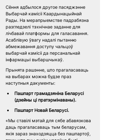
Сёння адбылося другое пасяджэнне 
Выбарчай камісіі Каардынацыйнай 
Рады. На мерапрыемстве падрабязна 
разгледзелі тэхнічнае заданне для 
лічбавай платформы для галасавання. 
Асаблівую ўвагу надалі пытанню 
абмежавання доступу чальцоў 
выбарчай камісіі да персанальнай 
інфармацыі выбаршчыкаў.
Прынята рашэнне, што прагаласаваць 
на выбарах можна будзе праз 
наступныя дакументы: 
Пашпарт грамадзяніна Беларусі 
(дзейны ці пратэрмінаваны). 
Пашпарт Новай Беларусі.
«Мы ставілі мэтай для сябе абавязкова 
даць прагаласаваць тым беларусам, 
якія зараз знаходзяцца без пашпартоў, 