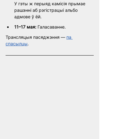
У гэты ж перыяд камісія прымае 
рашэнні аб рэгістрацыі альбо 
адмове ў ёй. 
11–17 мая: 
Галасаванне.
Трансляцыя пасяджэння — 
па 
спасылцы
.