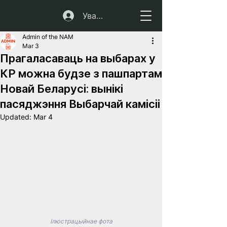
Увайсці
Admin of the NAM
Mar 3
Прагаласаваць на выбарах у
КР можна будзе з пашпартам
Новай Беларусі: вынікі
пасяджэння Выбарчай камісіі
Updated:
Mar 4
Ілюстрацыйнае фота