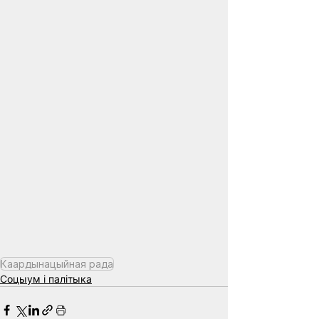
Каардынацыйная рада
Соцыум і палітыка