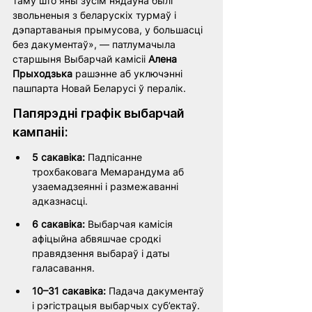
таму што яны зусім нядаўна былі 
звольненыя з беларускіх турмаў і 
дэпартаваныя прымусова, у большасці 
без дакументаў», — патлумачыла 
старшыня Выбарчай камісіі 
Алена 
Прыходзька
 рашэнне аб уключэнні 
пашпарта Новай Беларусі ў пералік.
Папярэдні графік выбарчай 
кампаніі:
5 сакавіка:
 Падпісанне 
трохбаковага Мемарандума аб 
узаемадзеянні і размежаванні 
адказнасці. 
6 сакавіка:
 Выбарчая камісія 
афіцыйна абвяшчае сродкі 
правядзення выбараў і даты 
галасавання. 
10–31 сакавіка:
 Падача дакументаў 
і рэгістрацыя выбарчых суб’ектаў. 