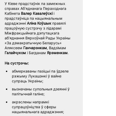
У Кіеве прадстаўнік па замежных 
справах Аб’яднанага Пераходнага 
Кабінета
 Валер Кавалеўскі 
і 
прадстаўніца па нацыянальным 
адраджэнні 
Аліна Коўшык
 правялі 
працоўную сустрэчу з лідарамі 
Міжфракцыйнага дэпутацкага 
аб’яднання Вярхоўнай Рады Украіны 
«За дэмакратычную Беларусь» 
Аляксеем 
Ганчарэнкам
, Вадзімам 
Галайчуком
 і Багданам
 Ярэменкам
.
На сустрэчы:
абмеркаваны пазіцыі па ўдзеле 
рэжыму Лукашэнкі ў вайне 
супраць Украіны;
вызначаны супольныя дзеянні ў 
палітычнай галіне;
акрэслены напрамкі 
супрацоўніцтва ў сферы 
нацыянальнага адраджэння;