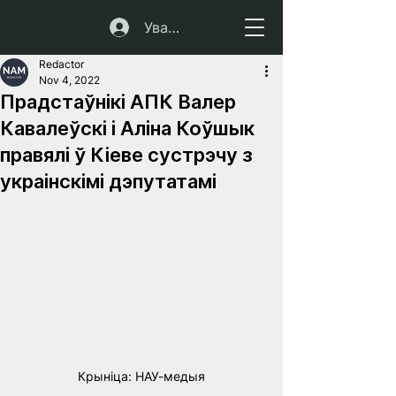
Увайсці
Redactor
Nov 4, 2022
Прадстаўнікі АПК Валер
Кавалеўскі і Аліна Коўшык
правялі ў Кіеве сустрэчу з
украінскімі дэпутатамі
Крынiца: НАУ-медыя