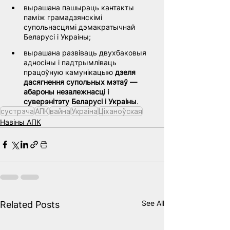
вырашана пашыраць кантакты 
паміж грамадзянскімі 
супольнасцямі дэмакратычнай 
Беларусі і Украіны;
вырашана развіваць двухбаковыя 
адносіны і падтрымліваць 
працоўную камунікацыю 
дзеля 
дасягнення супольных мэтаў — 
абароны незалежнасці і 
суверэнітэту Беларусі і Украіны
.
сустрэча
АПК
вайна
Украiна
Ціханоўская
Навіны АПК
See All
Related Posts