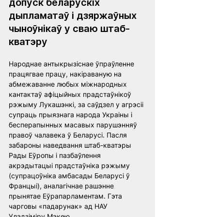
допуск беларускіх 
дыпламатаў і дзяржаўных 
чыноўнікаў у сваю штаб-
кватэру
Народнае антыкрызіснае ўпраўленне 
працягвае працу, накіраваную на 
абмежаванне любых міжнародных 
кантактаў афіцыйных прадстаўнікоў 
рэжыму Лукашэнкі, за саўдзел у агрэсіі 
супраць прыязнага народа Украіны і 
бесперапынных масавых парушэнняў 
правоў чалавека ў Беларусі. Пасля 
забароны наведвання штаб-кватэры 
Рады Еўропы і пазбаўлення 
акрэдытацыі прадстаўніка рэжыму 
(супрацоўніка амбасады Беларусі ў 
Францыі), аналагічнае рашэнне 
прынятае Еўрапарламентам. Гэта 
чарговы «падарунак» ад НАУ 
Уладзіміру Макею.