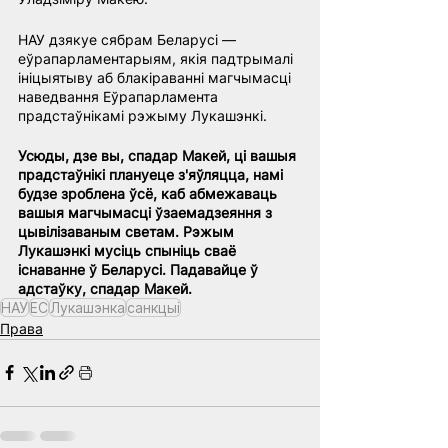
НАУ дзякуе сябрам Беларусі — 
еўрапарламентарыям, якія падтрымалі 
ініцыятыву аб блакіраванні магчымасці 
наведвання Еўрапарламента 
прадстаўнікамі рэжыму Лукашэнкі.
Усюды, дзе вы, спадар Макей, ці вашыя 
прадстаўнікі плануеце з'яўляцца, намі 
будзе зроблена ўсё, каб абмежаваць 
вашыя магчымасці ўзаемадзеяння з 
цывілізаваным светам. Рэжым 
Лукашэнкі мусіць спыніць сваё 
існаванне ў Беларусі. Падавайце ў 
адстаўку, спадар Макей.
НАУ
ЕС
Лукашэнка
санкцыi
Права