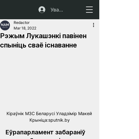
Увайсці
Redactor
Mar 18, 2022
Рэжым Лукашэнкі павінен
спыніць сваё існаванне
Кіраўнік МЗС Беларусі Уладзімір Макей 
Крыніца:sputnik.by
Еўрапарламент забараніў 