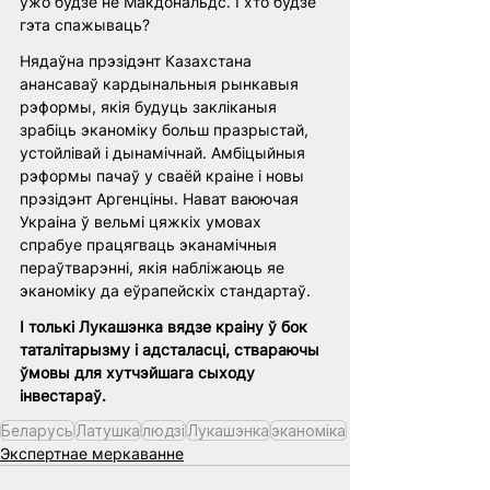
ўжо будзе не Макдональдс. І хто будзе 
гэта спажываць?
Нядаўна прэзідэнт Казахстана 
анансаваў кардынальныя рынкавыя 
рэформы, якія будуць закліканыя 
зрабіць эканоміку больш празрыстай, 
устойлівай і дынамічнай. Амбіцыйныя 
рэформы пачаў у сваёй краіне і новы 
прэзідэнт Аргенціны. Нават ваюючая 
Украіна ў вельмі цяжкіх умовах 
спрабуе працягваць эканамічныя 
пераўтварэнні, якія набліжаюць яе 
эканоміку да еўрапейскіх стандартаў.
І толькі Лукашэнка вядзе краіну ў бок 
таталітарызму і адсталасці, ствараючы 
ўмовы для хутчэйшага сыходу 
інвестараў.
Беларусь
Латушка
людзі
Лукашэнка
эканоміка
Экспертнае меркаванне