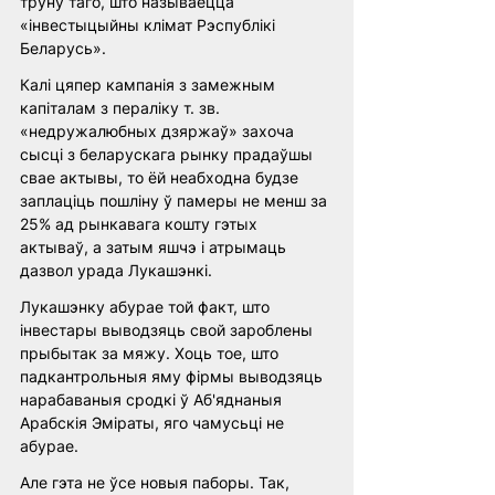
труну таго, што называецца 
«інвестыцыйны клімат Рэспублікі 
Беларусь».
Калі цяпер кампанія з замежным 
капіталам з пераліку т. зв. 
«недружалюбных дзяржаў» захоча 
сысці з беларускага рынку прадаўшы 
свае актывы, то ёй неабходна будзе 
заплаціць пошліну ў памеры не менш за 
25% ад рынкавага кошту гэтых 
актываў, а затым яшчэ і атрымаць 
дазвол урада Лукашэнкі.
Лукашэнку абурае той факт, што 
інвестары выводзяць свой зароблены 
прыбытак за мяжу. Хоць тое, што 
падкантрольныя яму фірмы выводзяць 
нарабаваныя сродкі ў Аб'яднаныя 
Арабскія Эміраты, яго чамусьці не 
абурае.
Але гэта не ўсе новыя паборы. Так, 