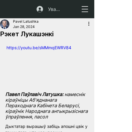
Увайсці
Pavel Latushka
Jan 28, 2024
Рэкет Лукашэнкі
 https://youtu.be/sMMmqEWRV84
Павел Паўлавіч Латушка:
 намеснік 
кіраўніцы Аб'яднанага 
Пераходнага Кабінета Беларусі, 
кіраўнік Народнага антыкрызіснага 
ўпраўлення, пасол
Дыктатар вырашыў забіць апошні цвік у 