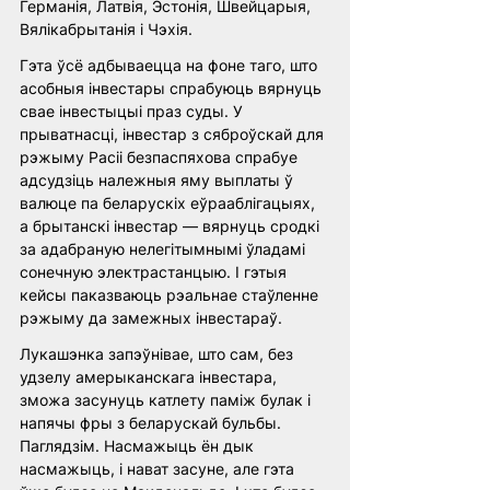
Германія, Латвія, Эстонія, Швейцарыя, 
Вялікабрытанія і Чэхія.
Гэта ўсё адбываецца на фоне таго, што 
асобныя інвестары спрабуюць вярнуць 
свае інвестыцыі праз суды. У 
прыватнасці, інвестар з сяброўскай для 
рэжыму Расіі безпаспяхова спрабуе 
адсудзіць належныя яму выплаты ў 
валюце па беларускіх еўрааблігацыях, 
а брытанскі інвестар — вярнуць сродкі 
за адабраную нелегітымнымі ўладамі 
сонечную электрастанцыю. І гэтыя 
кейсы паказваюць рэальнае стаўленне 
рэжыму да замежных інвестараў. 
Лукашэнка запэўнівае, што сам, без 
удзелу амерыканскага інвестара, 
зможа засунуць катлету паміж булак і 
напячы фры з беларускай бульбы. 
Паглядзім. Насмажыць ён дык 
насмажыць, і нават засуне, але гэта 