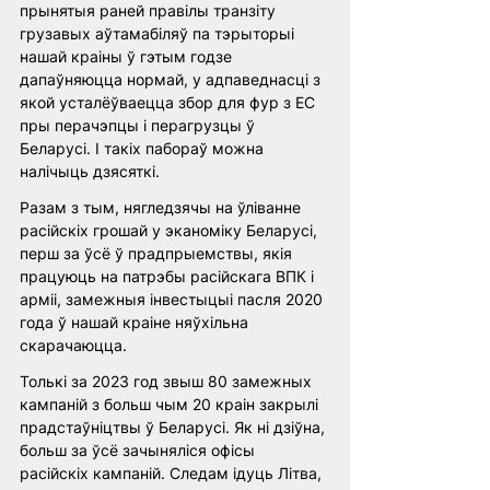
прынятыя раней правілы транзіту 
грузавых аўтамабіляў па тэрыторыі 
нашай краіны ў гэтым годзе 
дапаўняюцца нормай, у адпаведнасці з 
якой усталёўваецца збор для фур з ЕС 
пры перачэпцы і перагрузцы ў 
Беларусі. І такіх пабораў можна 
налічыць дзясяткі.
Разам з тым, нягледзячы на ўліванне 
расійскіх грошай у эканоміку Беларусі, 
перш за ўсё ў прадпрыемствы, якія 
працуюць на патрэбы расійскага ВПК і 
арміі, замежныя інвестыцыі пасля 2020 
года ў нашай краіне няўхільна 
скарачаюцца.
Толькі за 2023 год звыш 80 замежных 
кампаній з больш чым 20 краін закрылі 
прадстаўніцтвы ў Беларусі. Як ні дзіўна, 
больш за ўсё зачыняліся офісы 
расійскіх кампаній. Следам ідуць Літва, 