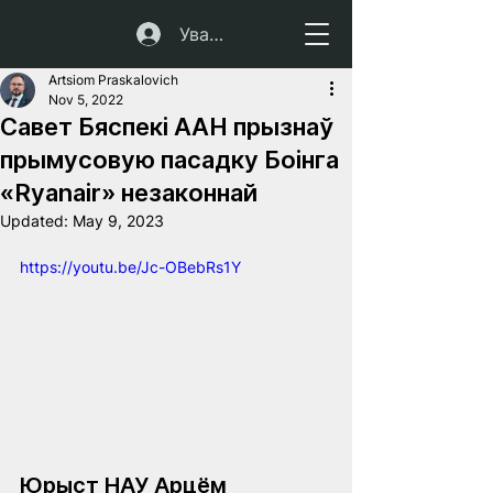
Увайсці
Artsiom Praskalovich
Nov 5, 2022
Савет Бяспекі ААН прызнаў
прымусовую пасадку Боінга
«Ryanair» незаконнай
Updated:
May 9, 2023
https://youtu.be/Jc-OBebRs1Y
Юрыст НАУ Арцём 