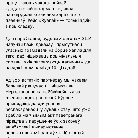
працягваюць чакаць нейкай 
«дадатковай інфармацыі», якая 
пацвярджае злачынны характар іх 
дзеянняў. Кейс «Ryanair» — толькі адзін 
з прыкладаў.
Для параўнання, судовым органам ЗША 
наяўнай базы доказаў і прысутнасці 
ўласных грамадзян на борце хапіла для 
таго, каб ініцыяваць крымінальныя 
справы, якія пагражаюць датычным да 
пасадкі тэрмінамі ад 10-ці гадоў.
Ад усіх астатніх партнёраў мы чакаем 
большай рашучасці і ініцыятывы. 
Нерэагаванне на найбуйнейшыя за 
дзесяцігоддзі рэпрэсіі ў Еўропе 
прыводзіць да адчування 
беспакаранасці ў лукашыстаў, што ўжо 
зрабіла магчымым акт паветранага 
пірацтва ў парушэнне ўсіх законаў 
авіябяспекі, выкарыстанне 
нелегальных мігрантаў як гібрыднай 