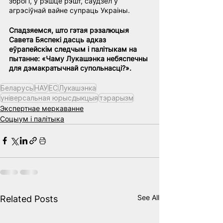
зброі і, у рэшце рэшт, саўдзел у 
агрэсіўнай вайне супраць Украіны.
Спадзяемся, што гэтая рэзалюцыя 
Савета Бяспекі дасць адказ 
еўрапейскім следчым і палітыкам на 
пытанне: «Чаму Лукашэнка небяспечны 
для дэмакратычнай супольнасці?».
Беларусь
НАУ
ЕС
Лукашэнка
універсальная юрысдыкцыя
тэрарызм
Экспертнае меркаванне
Соцыум і палітыка
See All
Related Posts