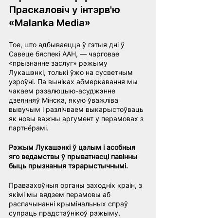
Праскаловіч у інтэрв'ю 
«Malanka Media»
Тое, што адбываецца ў гэтыя дні ў 
Савеце бяспекі ААН, — чарговае 
«прызнанне заслуг» рэжыму 
Лукашэнкі, толькі ўжо на сусветным 
узроўні. Па выніках абмеркавання мы 
чакаем рэзалюцыю-асуджэнне 
дзеянняў Мінска, якую ўважліва 
вывучым і разлічваем выкарыстоўваць 
як новы важны аргумент у перамовах з 
партнёрамі.
Рэжым Лукашэнкі ў цэлым і асобныя 
яго ведамствы ў прыватнасці павінны 
быць прызнаныя тэрарыстычнымі.
Праваахоўныя органы заходніх краін, з 
якімі мы вядзем перамовы аб 
распачынанні крымінальных спраў 
супраць прадстаўнікоў рэжыму, 