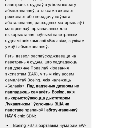
паветраных суднаў з улікам шэрагу 
абмежаванняў, а таксама экспарт, 
рээкспарт або перадачу пэўнага 
абсталявання, расходных матэрыялаў і 
матэрыялаў, прызначаных для 
выкарыстання пэўнымі паветранымі 
суднамі авіякампаніі «Белавія», з улікам 
умоў і абмежаванняў.
Гэты дазвол распаўсюджваецца на 
паветраныя судны, што падпадаюць 
пад дзеянне Правілаў кіравання 
экспартам (EAR), у тым ліку восем 
самалётаў Boeing, якія належаць 
«Белавія». 
Пад дадзеныя дазволы не 
падпадаюць самалёты Boeing, якія 
выкарыстоўваюцца дыктатарам 
Лукашэнкам і ўключаны ЗША на 
падставе 
прапаноў
 і абгрунтаванняў 
НАУ ў 
спіс SDN
:
Boeing 767 з бартавым нумарам EW-