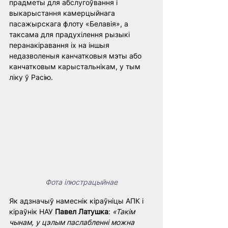
прадметы для абслугоўвання і 
выкарыстання камерцыйнага 
пасажырскага флоту «Белавія», а 
таксама для прадухілення рызыкі 
перанакіравання іх на іншыя 
недазволеныя канчатковыя мэты або 
канчатковым карыстальнікам, у тым 
ліку ў Расію.
Фота ілюстрацыйнае
Як адзначыў намеснік кіраўніцы АПК і 
кіраўнік НАУ 
Павел Латушка
: 
«Такім 
чынам, у цэлым паслабленні можна 