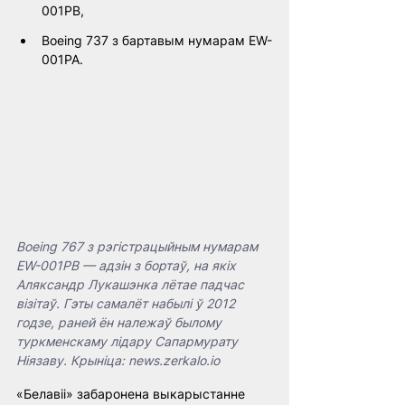
001PB,
Boeing 737 з бартавым нумарам EW-
001PA.
Boeing 767 з рэгістрацыйным нумарам 
EW-001PB — адзін з бортаў, на якіх 
Аляксандр Лукашэнка лётае падчас 
візітаў. Гэты самалёт набылі ў 2012 
годзе, раней ён належаў былому 
туркменскаму лідару Сапармурату 
Ніязаву. Крыніца: news.zerkalo.io
«Белавіі» забаронена выкарыстанне 