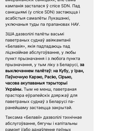
кампанія засталася ў спісе SDN. Пад 
санкцыямі (у спісе SDN) застаюцца і 
асабістыя самалёты Лукашэнкі, 
уключаныя туды па прапановах НАУ.
ЗША дазволілі палёты васьмі 
паветраных суднаў авіякампаніі 
«Белавія», якія падпадаюць пад 
ліцэнзійнае абслугоўванне, у любы 
пункт прызначэння і з любога пункта 
прызначэння, у тым ліку з Беларусі, 
за 
выключэннем палётаў: на Кубу, у Іран, 
Паўночную Карэю, Расію, Сірыю, 
часова акупаваныя тэрыторыі 
Украіны.
 Тым не менш, паветраная 
прастора еўрапейскіх дзяржаў для 
паветраных суднаў з Беларусі па-
ранейшаму застаецца закрытай.
Таксама «Белавіі» дазволілі тэхнічнае 
абслугоўванне, бягучы і капітальны 
рамонт і/або аднаўленне пэўных 