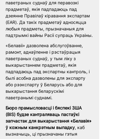
паветраных суднаў для перавозкі 
прадметаў, якія падпадаюць пад 
дзеянне Правілаў кіравання экспартам 
(EAR). Да такіх прадметаў адносяцца 
любыя прадметы, прызначаныя для 
падтрымкі вайны Расіі супраць Украіны.
«Белавіі» дазволена абслугоўванне, 
рамонт, аднаўленне і рэстаўрацыя 
паветраных суднаў, у тым ліку з 
выкарыстаннем прадметаў, якія 
падпадаюць пад экспартны кантроль, і 
былі асобна дазволены для экспарту 
або рээкспарту ў Беларусь або для 
выкарыстання беларускімі 
паветранымі суднамі.
Бюро прамысловасці і бяспекі ЗША 
(BIS) будзе кантраляваць пастаўкі 
запчастак для выкарыстання «Белавія» 
ў кожным канкрэтным выпадку
, каб 
вызначыць, ці прызначаны гэтыя 