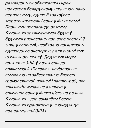
разглядаць як абмежаваны крок 
насустрач беларускаму нацыянальнаму 
перавозчыку, аднак ён захоўвае 
жорсткі кантроль і санкцыйныя рамкі. 
Перш чым прапаганда рэжыму 
Лукашэнкі захлынаючыся будзе ў 
будучыні расказваць пра свае поспехі ў 
зняцці санкцый, неабходна прыцягваць 
адпаведную экспертызу для ацэнкі тых 
ці іншых рашэнняў. Дадзеныя меры, 
прынятыя ЗША ў дачыненні да 
авіякампаніі «Белавія», накіраваныя 
выключна на забеспячэнне бяспекі 
грамадзянскай авіяцыі і пасажыраў, але 
яны ніякім чынам не азначаюць 
спыненне санкцыйнага ціску на рэжым 
Лукашэнкі – два самалёты Boeing 
Лукашэнкі працягваюць знаходзіцца 
пад санкцыямі ЗША»
.