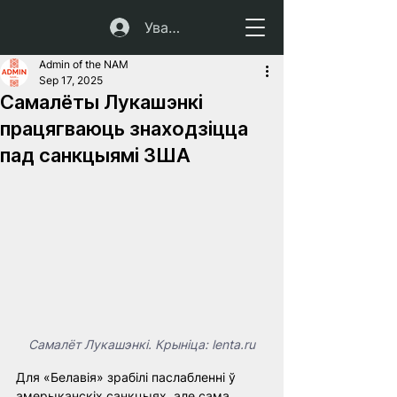
Увайсці
Admin of the NAM
Sep 17, 2025
Самалёты Лукашэнкі
працягваюць знаходзіцца
пад санкцыямі ЗША
Самалёт Лукашэнкі. Крыніца: lenta.ru
Для «Белавія» зрабілі паслабленні ў 
амерыканскіх санкцыях, але сама 