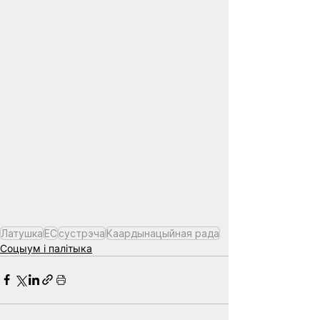
Латушка
ЕС
сустрэча
Каардынацыйная рада
Соцыум і палітыка