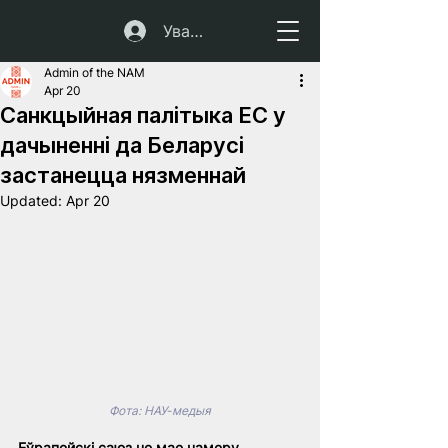
Увайсці
Admin of the NAM
Apr 20
Санкцыйная палітыка ЕС у
дачыненні да Беларусі
застанецца нязменнай
Updated:
Apr 20
Фота: НАУ-медыя
Еўрапейскі саюз не мае намеру 