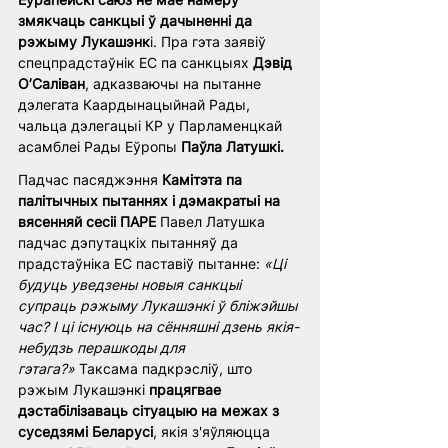
змякчаць санкцыі ў дачыненні да 
рэжыму Лукашэнк
і. Пра гэта заявіў 
спецпрадстаўнік ЕС па санкцыях 
Дэвід 
О’Саліван
, адказваючы на пытанне 
дэлегата Каардынацыйнай Рады, 
чальца дэлегацыі КР у Парламенцкай 
асамблеі Рады Еўропы 
Паўла Латушкі.
Падчас пасяджэння 
Камітэта па 
палітычных пытаннях і дэмакратыі на 
вясенняй сесіі ПАРЕ 
Павел Латушка 
падчас дэпутацкіх пытанняў да 
прадстаўніка ЕС паставіў пытанне: 
«Ці 
будуць уведзены новыя санкцыі 
супраць рэжыму Лукашэнкі ў бліжэйшы 
час? І ці існуюць на сённяшні дзень якія-
небудзь перашкоды для 
гэтага?»
 Таксама падкрэсліў, што 
рэжым Лукашэнкі 
працягвае 
дэстабілізаваць сітуацыю на межах з 
суседзямі Беларусі
, якія з'яўляюцца 