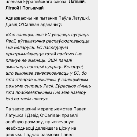
членамі Еўрапейскага саюза: 
Латвіяй, 
Літвой і Польшчай
.
Адказваючы на пытанне Паўла Латушкі, 
Дэвід О’Саліван адзначыў:
«Усе санкцыі, якія ЕС уводзіць супраць 
Расіі, аўтаматычна распаўсюджваюцца 
і на Беларусь. ЕС паслядоўна 
прытрымліваецца гэтай палітыкі і не 
плануе яе змяняць. ЗША пачалі 
змякчаць санкцыі супраць Беларусі, 
што выклікае занепакоенасць у ЕС, бо 
гэта стварае «шчыліны» ў санкцыйным 
рэжыме супраць Расіі. Еўрасаюз лічыць 
гэта праблематычным і не мае намеру 
ісці па такім шляху»
.
Па завяршэнні мерапрыемства Павел 
Латушка і Дэвід О’Саліван правялі 
асобную размову, прысвечаную 
неабходнасці далейшага ціску на 
рэжым. Падчас размовы Павел 