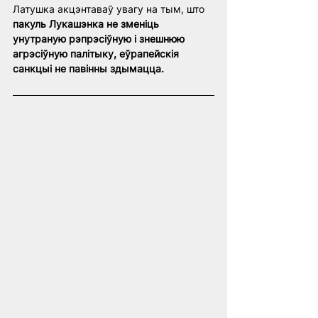
Латушка акцэнтаваў увагу на тым, што 
пакуль Лукашэнка не зменіць 
унутраную рэпрэсіўную і знешнюю 
агрэсіўную палітыку, еўрапейскія 
санкцыі не павінны здымацца.