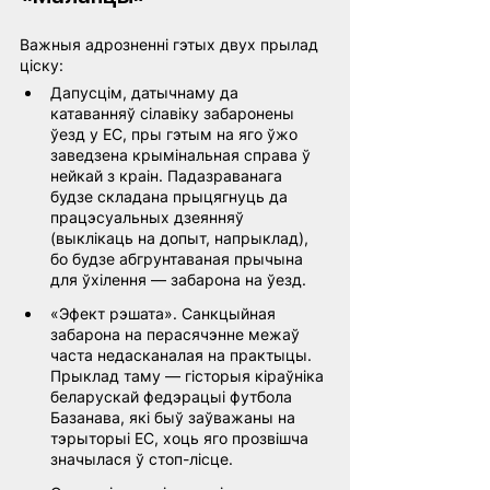
Важныя адрозненні гэтых двух прылад 
ціску:
Дапусцім, датычнаму да 
катаванняў сілавіку забаронены 
ўезд у ЕС, пры гэтым на яго ўжо 
заведзена крымінальная справа ў 
нейкай з краін. Падазраванага 
будзе складана прыцягнуць да 
працэсуальных дзеянняў 
(выклікаць на допыт, напрыклад), 
бо будзе абгрунтаваная прычына 
для ўхілення — забарона на ўезд.
«Эфект рэшата». Санкцыйная 
забарона на перасячэнне межаў 
часта недасканалая на практыцы. 
Прыклад таму — гісторыя кіраўніка 
беларускай федэрацыі футбола 
Базанава, які быў заўважаны на 
тэрыторыі ЕС, хоць яго прозвішча 
значылася ў стоп-лісце.