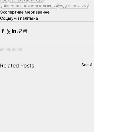
універсальная юрысдыкцыя
суддзі рэжыму
Экспертнае меркаванне
Соцыум і палітыка
See All
Related Posts