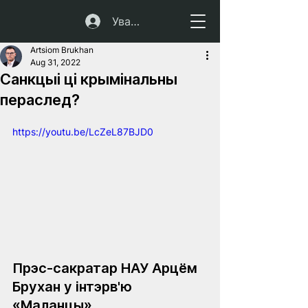
Увайсці
Artsiom Brukhan
Aug 31, 2022
Санкцыі ці крымінальны
пераслед?
https://youtu.be/LcZeL87BJD0
Прэс-сакратар НАУ Арцём 
Брухан у інтэрв'ю 
«Маланцы»