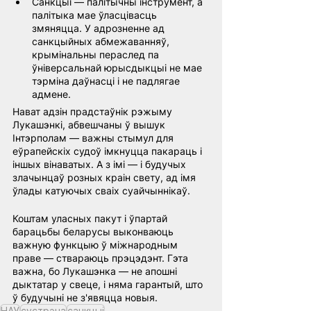
Санкцыі — палітычны інструмент, а 
палітыка мае ўласцівасць 
змяняцца. У адрозненне ад 
санкцыйных абмежаванняў, 
крымінальны пераслед па 
ўніверсальнай юрысдыкцыі не мае 
тэрміна даўнасці і не падлягае 
адмене.
Нават адзін прадстаўнік рэжыму 
Лукашэнкі, абвешчаны ў вышук 
Інтэрполам — важны стымул для 
еўрапейскіх судоў імкнуцца пакараць і 
іншых вінаватых. А з імі — і будучых 
злачынцаў розных краін свету, ад імя 
ўлады катуючых сваіх суайчыннікаў.
Коштам уласных пакут і ўпартай 
барацьбы беларусы выконваюць 
важную функцыю ў міжнародным 
праве — ствараюць прэцэдэнт. Гэта 
важна, бо Лукашэнка — не апошні 
дыктатар у свеце, і няма гарантый, што 
ў будучыні не з'явяцца новыя.
НАУ
сустрэча
санкцыi