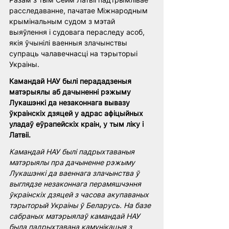
расследаванне, пачатае Міжнародным 
крымінальным судом з мэтай 
выяўлення і судовага пераследу асоб, 
якія ўчынілі ваенныя злачынствы 
супраць чалавечнасці на тэрыторыі 
Украіны.
Камандай НАУ былі перададзеныя 
матэрыялы аб дачыненні рэжыму 
Лукашэнкі да незаконнага вывазу 
ўкраінскіх дзяцей у адрас афіцыйных 
уладаў еўрапейскіх краін, у тым ліку і 
Латвіі. 
Камандай НАУ былі падрыхтаваныя 
матэрыялы пра дачыненне рэжыму 
Лукашэнкі да ваеннага злачынства ў 
выглядзе незаконнага перамяшчэння 
ўкраінскіх дзяцей з часова акупаваных 
тэрыторый Украіны ў Беларусь. На базе 
сабраных матэрыялаў камандай НАУ 
была падрыхтавана камунікацыя з 