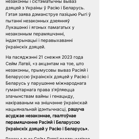
незаконны і сістэматычны вываз 
дзяцей з Украіны ў Расію і Беларусь. 
Гэтая заява дэманструе пазіцыю Рыгі ў 
пытанні незаконных дзеянняў 
Лукашэнкі і ягоных памагатых у 
незаконным перамяшчэнні, 
індактрынацыі і перавыхаванні 
ўкраінскіх дзяцей.
На пасяджэнні 21 снежня 2023 года 
Сейм Латвіі, «з акцэнтам на тое, што 
незаконны, прымусовы вываз Расіяй і 
Беларуссю ўкраінскіх дзяцей у Расію і 
Беларусь у парушэнне міжнароднага 
гуманітарнага права з'яўляецца 
злачынствам вайны і генацыду, 
накіраваным на знішчэнне ўкраінскай 
нацыянальнай ідэнтычнасці, 
рашуча 
асуджае незаконнае, гвалтоўнае 
перамяшчэнне Расіяй і Беларуссю 
ўкраінскіх дзяцей у Расію і Беларусь».
Разам з тым Сейм Латвіі падтрымлівае 