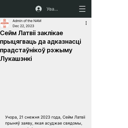
Увайсці
Admin of the NAM
Dec 22, 2023
Сейм Латвіі заклікае
прыцягваць да адказнасці
прадстаўнікоў рэжыму
Лукашэнкі
Учора, 21 снежня 2023 года, Сейм Латвіі 
прыняў заяву, якая асуджае свядомы, 