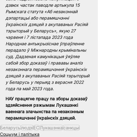
дзвюх частак паводле артыкула 15 
Рымскага статута «Аб незаконнай 
дэпартацыі або перамяшчэнні 
ўкраінскіх дзяцей з акупаваных Расіяй 
тэрыторый у Беларусь», якую 27 
чэрвеня і 7 лістапада 2023 года 
Народнае антыкрызіснае ўпраўленне 
перадало ў Міжнародны крымінальны 
суд. Дадзеная камунікацыя ўяўляе 
сабой збор доказаў і прававы аналіз 
незаконнага перамяшчэння ўкраінскіх 
дзяцей з акупаваных Расіяй тэрыторый 
у Беларусь у перыяд з верасня 2022 
года па май 2023 года.
НАУ працягне працу па зборы доказаў 
здзяйснення рэжымам Лукашэнкі 
ваеннага злачынства па незаконным 
перамяшчэнні ўкраінскіх дзяцей.
Беларусь
людзі
ЕС
Лукашэнка
санкцыi
Соцыум і палітыка