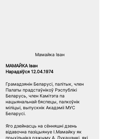
Мамайка Іван
МАМАЙКА Іван
Нарадзіўся 12.04.1974
Грамадзянін Беларусі, палітык, член 
Палаты прадстаўнікоў Рэспублікі 
Беларусь, член Камітэта па 
нацыянальнай бяспецы, палкоўнік 
міліцыі, выпускнік Акадэміі МУС 
Беларусі.
Яго дзейнасць на сённяшні дзень 
відавочна пазіцыянуе І.Мамайку як 
прыхільніка рэжыму А. Лукашэнкі, які 