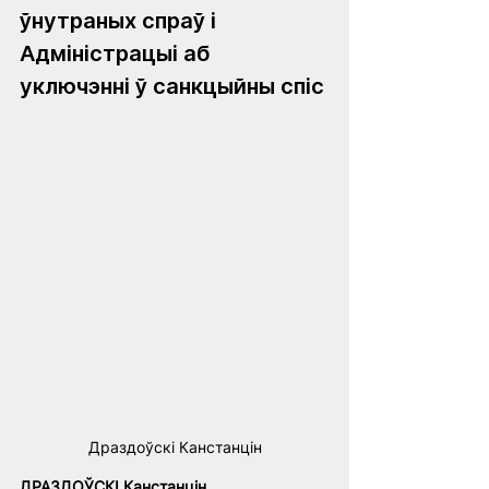
ўнутраных спраў і 
Адміністрацыі аб 
уключэнні ў санкцыйны спіс
Драздоўскi Канстанцiн
ДРАЗДОЎСКІ Канстанцін