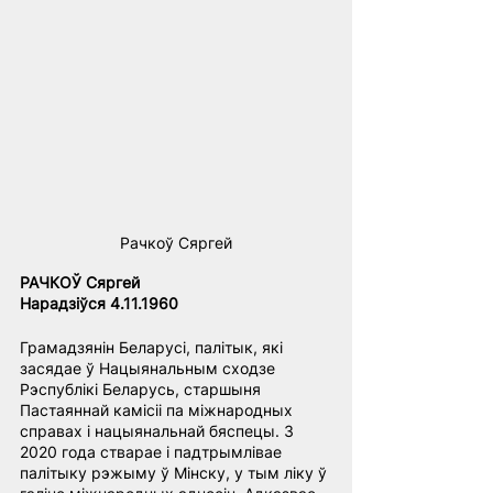
Рачкоў Сяргей
РАЧКОЎ Сяргей
Нарадзіўся 4.11.1960
Грамадзянін Беларусі, палітык, які 
засядае ў Нацыянальным сходзе 
Рэспублікі Беларусь, старшыня 
Пастаяннай камісіі па міжнародных 
справах і нацыянальнай бяспецы. З 
2020 года стварае і падтрымлівае 
палітыку рэжыму ў Мінску, у тым ліку ў 