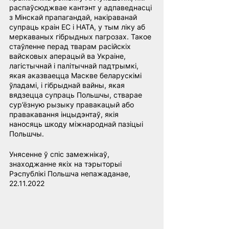
распаўсюджвае кантэнт у адпаведнасці 
з Мінскай прапагандай, накіраванай 
супраць краін ЕС і НАТА, у тым ліку аб 
меркаваных гібрыдных пагрозах. Такое 
стаўленне перад тварам расійскіх 
вайсковых аперацый ва Украіне, 
лагістычнай і палітычнай падтрымкі, 
якая аказваецца Маскве беларускімі 
ўладамі, і гібрыднай вайны, якая 
вядзецца супраць Польшчы, стварае 
сур’ёзную рызыку правакацый або 
правакавання інцыдэнтаў, якія 
наносяць шкоду міжнароднай пазіцыі 
Польшчы.
Унясенне ў спіс замежнікаў, 
знаходжанне якіх на тэрыторыі 
Рэспублікі Польшча непажаданае, 
22.11.2022