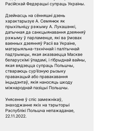
Расійскай Федэрацыі супраць Украіны.
Дзейнасць на сённяшні дзень 
характарызуе A. Семянюк як 
прыхільніцу рэжыму А. Лукашэнкі, 
датычная да санкцыянавання дзеянняў 
рэжыму ў парламенце, які ва ўмовах 
ваенных дзеянняў Расіі ва Украіне, 
матэрыяльна-тэхнічнай і палітычнай 
падтрымцы, якая аказваецца Маскве 
беларускімі ўладамі, і гібрыднай вайны, 
якая вядзецца супраць Польшчы, 
ствараюць сур’ёзную рызыку 
правакацый або правакавання 
інцыдэнтаў, якія наносяць шкоду 
міжнароднай пазіцыі Польшчы.
Унясенне ў спіс замежнікаў, 
знаходжанне якіх на тэрыторыі 
Рэспублікі Польшча непажаданае, 
22.11.2022.