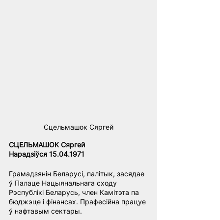
Сцельмашок Сяргей
СЦЕЛЬМАШОК Сяргей
Нарадзіўся 15.04.1971
Грамадзянін Беларусі, палітык, засядае 
ў Палаце Нацыянальнага сходу 
Рэспублікі Беларусь, член Камітэта па 
бюджэце і фінансах. Прафесійна працуе 
ў нафтавым сектары.