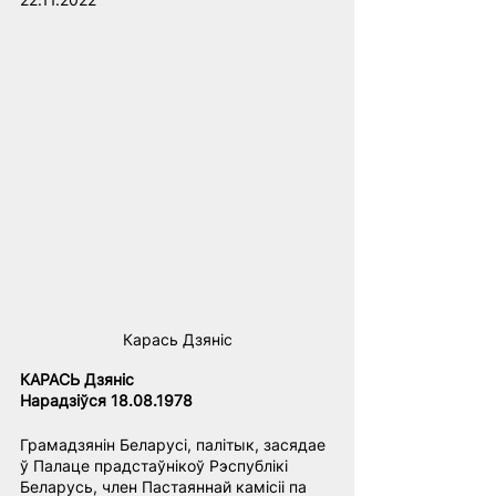
Карась Дзянiс
КАРАСЬ Дзяніс
Нарадзіўся 18.08.1978
Грамадзянін Беларусі, палітык, засядае 
ў Палаце прадстаўнікоў Рэспублікі 
Беларусь, член Пастаяннай камісіі па 