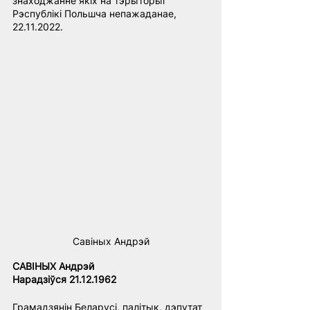
знаходжанне якіх на тэрыторыі 
Рэспублікі Польшча непажаданае, 
22.11.2022.
Савіных Андрэй
САВІНЫХ Андрэй
Нарадзіўся 21.12.1962
Грамадзянін Беларусі, палітык, дэпутат 