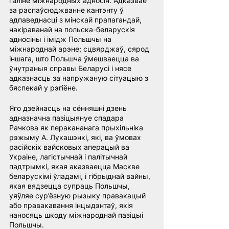
галіне міжнародных адносін. Адказвае 
за распаўсюджванне кантэнту ў 
адпаведнасці з мінскай прапагандай, 
накіраванай на польска-беларускія 
адносіны і імідж Польшчы на 
міжнароднай арэне; сцвярджаў, сярод 
іншага, што Польшча ўмешваецца ва 
ўнутраныя справы Беларусі і нясе 
адказнасць за напружаную сітуацыю з 
бяспекай у рэгіёне.
Яго дзейнасць на сённяшні дзень 
адназначна пазіцыянуе спадара 
Рачкова як перакананага прыхільніка 
рэжыму А. Лукашэнкі, які, ва ўмовах 
расійскіх вайсковых аперацый ва 
Украіне, лагістычнай і палітычнай 
падтрымкі, якая аказваецца Маскве 
беларускімі ўладамі, і гібрыднай вайны, 
якая вядзецца супраць Польшчы, 
уяўляе сур’ёзную рызыку правакацый 
або правакавання інцыдэнтаў, якія 
наносяць шкоду міжнароднай пазіцыі 
Польшчы.