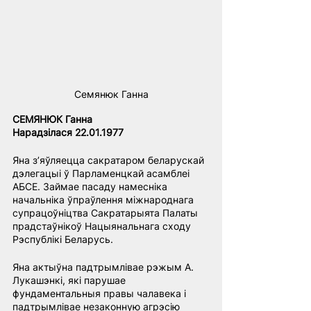
Семянюк Ганна
СЕМЯНЮК Ганна
Нарадзілася 22.01.1977
Яна з’яўляецца сакратаром беларускай 
дэлегацыі ў Парламенцкай асамблеі 
АБСЕ. Займае пасаду намесніка 
начальніка ўпраўлення міжнароднага 
супрацоўніцтва Сакратарыята Палаты 
прадстаўнікоў Нацыянальнага сходу 
Рэспублікі Беларусь.
Яна актыўна падтрымлівае рэжым А. 
Лукашэнкі, які парушае 
фундаментальныя правы чалавека і 
падтрымлівае незаконную агрэсію 