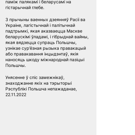
паміж палякамі і беларусамі на 
гістарычнай глебе.
З прычыны ваенных дзеянняў Расіі ва 
Украіне, лагістычнай і палітычнай 
падтрымкі, якая аказваецца Маскве 
беларускімі ўладамі, і гібрыднай вайны, 
якая вядзецца супраць Польшчы, 
узнікае сур’ёзная рызыка правакацый 
або правакавання інцыдэнтаў, якія 
наносяць шкоду міжнароднай пазіцыі 
Польшчы.
Унясенне ў спіс замежнікаў, 
знаходжанне якіх на тэрыторыі 
Рэспублікі Польшча непажаданае, 
22.11.2022