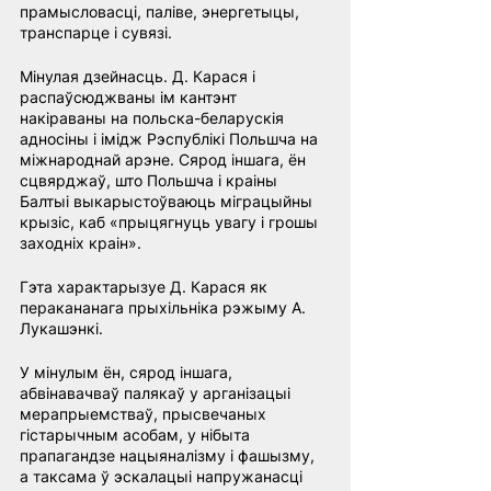
прамысловасці, паліве, энергетыцы, 
транспарце і сувязі.
Мінулая дзейнасць. Д. Карася і 
распаўсюджваны ім кантэнт 
накіраваны на польска-беларускія 
адносіны і імідж Рэспублікі Польшча на 
міжнароднай арэне. Сярод іншага, ён 
сцвярджаў, што Польшча і краіны 
Балтыі выкарыстоўваюць міграцыйны 
крызіс, каб «прыцягнуць увагу і грошы 
заходніх краін».
Гэта характарызуе Д. Карася як 
перакананага прыхільніка рэжыму А. 
Лукашэнкі.
У мінулым ён, сярод іншага, 
абвінавачваў палякаў у арганізацыі 
мерапрыемстваў, прысвечаных 
гістарычным асобам, у нібыта 
прапагандзе нацыяналізму і фашызму, 
а таксама ў эскалацыі напружанасці 