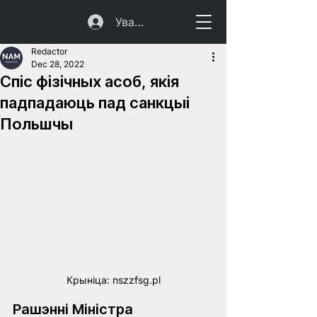
Увайсці
Redactor
Dec 28, 2022
Спіс фізічных асоб, якія
падпадаюць пад санкцыі
Польшчы
Крынiца: nszzfsg.pl
Рашэнні Міністра 