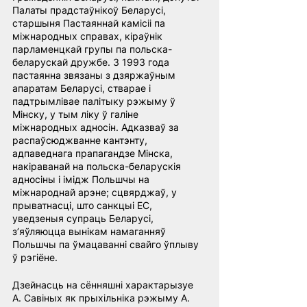
Палаты прадстаўнікоў Беларусі, 
старшыня Пастаяннай камісіі па 
міжнародных справах, кіраўнік 
парламенцкай групы па польска-
беларускай дружбе. З 1993 года 
пастаянна звязаны з дзяржаўным 
апаратам Беларусі, стварае і 
падтрымлівае палітыку рэжыму ў 
Мінску, у тым ліку ў галіне 
міжнародных адносін. Адказваў за 
распаўсюджванне кантэнту, 
адпаведнага прапагандзе Мінска, 
накіраванай на польска-беларускія 
адносіны і імідж Польшчы на 
міжнароднай арэне; сцвярджаў, у 
прыватнасці, што санкцыі ЕС, 
уведзеныя супраць Беларусі, 
з’яўляюцца вынікам намаганняў 
Польшчы па ўмацаванні свайго ўплыву 
ў рэгіёне.
Дзейнасць на сённяшні характарызуе 
A. Савіных як прыхільніка рэжыму А. 