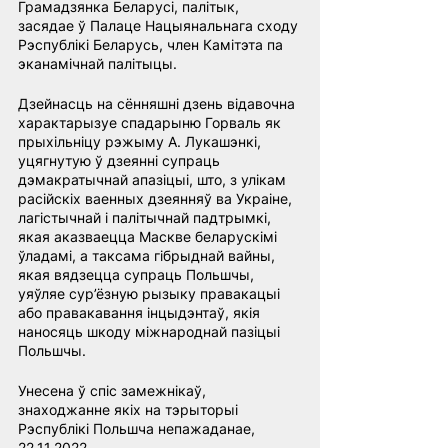
Грамадзянка Беларусі, палітык, 
засядае ў Палаце Нацыянальнага сходу 
Рэспублікі Беларусь, член Камітэта па 
эканамічнай палітыцы.
Дзейнасць на сённяшні дзень відавочна 
характарызуе спадарыню Горваль як 
прыхільніцу рэжыму А. Лукашэнкі, 
уцягнутую ў дзеянні супраць 
дэмакратычнай апазіцыі, што, з улікам 
расійскіх ваенных дзеянняў ва Украіне, 
лагістычнай і палітычнай падтрымкі, 
якая аказваецца Маскве беларускімі 
ўладамі, а таксама гібрыднай вайны, 
якая вядзецца супраць Польшчы, 
уяўляе сур’ёзную рызыку правакацыі 
або правакавання інцыдэнтаў, якія 
наносяць шкоду міжнароднай пазіцыі 
Польшчы.
Унесена ў спіс замежнікаў, 
знаходжанне якіх на тэрыторыі 
Рэспублікі Польшча непажаданае, 
22.11.2022