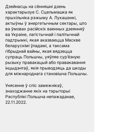
Дзейнасць на сённяшні дзень 
характарызуе С. Сцельмашка як 
прыхільніка рэжыму А. Лукашэнкі, 
актыўны ў энергетычным сектары, што 
ва ўмовах расійскіх ваенных дзеянняў 
ва Украіне, лагістычнай і палітычнай 
падтрымкі, якая аказваецца Маскве 
беларускімі ўладамі, а таксама 
гібрыднай вайны, якая вядзецца 
супраць Польшчы, уяўляе сур’ёзную 
рызыку правакацый або правакавання 
інцыдэнтаў, якія прыводзяць да шкоды 
для міжнароднага становішча Польшчы.
Унясенне ў спіс замежнікаў, 
знаходжанне якіх на тэрыторыі 
Рэспублікі Польшча непажаданае, 
22.11.2022.