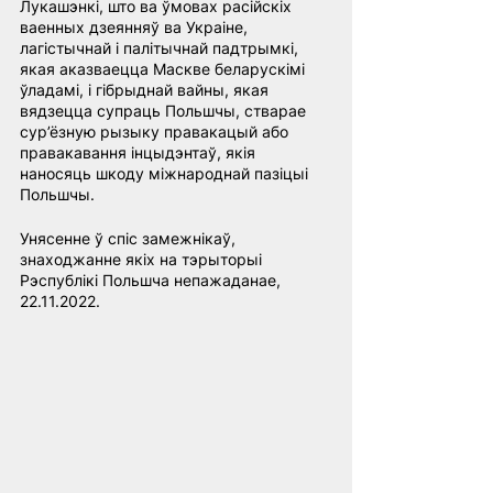
Лукашэнкі, што ва ўмовах расійскіх 
ваенных дзеянняў ва Украіне, 
лагістычнай і палітычнай падтрымкі, 
якая аказваецца Маскве беларускімі 
ўладамі, і гібрыднай вайны, якая 
вядзецца супраць Польшчы, стварае 
сур’ёзную рызыку правакацый або 
правакавання інцыдэнтаў, якія 
наносяць шкоду міжнароднай пазіцыі 
Польшчы.
Унясенне ў спіс замежнікаў, 
знаходжанне якіх на тэрыторыі 
Рэспублікі Польшча непажаданае, 
22.11.2022.