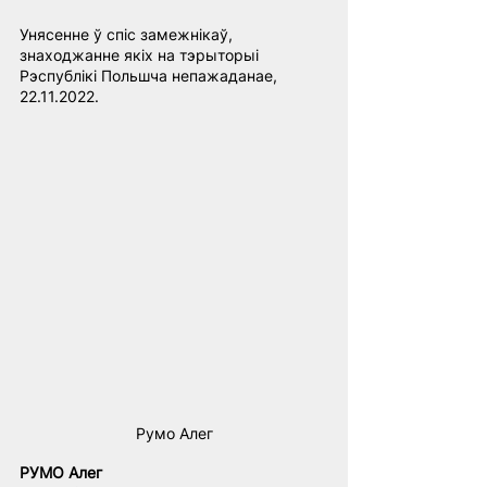
Унясенне ў спіс замежнікаў, 
знаходжанне якіх на тэрыторыі 
Рэспублікі Польшча непажаданае, 
22.11.2022.
Румо Алег
РУМО Алег