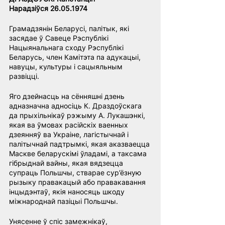
Нарадзіўся 26.05.1974
Грамадзянін Беларусі, палітык, які 
засядае ў Савеце Рэспублікі 
Нацыянальнага сходу Рэспублікі 
Беларусь, член Камітэта па адукацыі, 
навуцы, культуры і сацыяльным 
развіцці.
Яго дзейнасць на сённяшні дзень 
адназначна адносіць К. Драздоўскага 
да прыхільнікаў рэжыму А. Лукашэнкі, 
якая ва ўмовах расійскіх ваенных 
дзеянняў ва Украіне, лагістычнай і 
палітычнай падтрымкі, якая аказваецца 
Маскве беларускімі ўладамі, а таксама 
гібрыднай вайны, якая вядзецца 
супраць Польшчы, стварае сур’ёзную 
рызыку правакацый або правакавання 
інцыдэнтаў, якія наносяць шкоду 
міжнароднай пазіцыі Польшчы.
Унясенне ў спіс замежнікаў, 