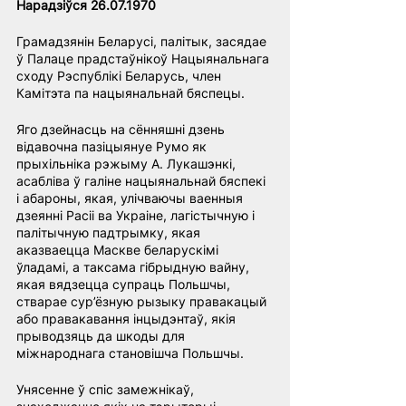
Нарадзіўся 26.07.1970
Грамадзянін Беларусі, палітык, засядае 
ў Палаце прадстаўнікоў Нацыянальнага 
сходу Рэспублікі Беларусь, член 
Камітэта па нацыянальнай бяспецы.
Яго дзейнасць на сённяшні дзень 
відавочна пазіцыянуе Румо як 
прыхільніка рэжыму А. Лукашэнкі, 
асабліва ў галіне нацыянальнай бяспекі 
і абароны, якая, улічваючы ваенныя 
дзеянні Расіі ва Украіне, лагістычную і 
палітычную падтрымку, якая 
аказваецца Маскве беларускімі 
ўладамі, а таксама гібрыдную вайну, 
якая вядзецца супраць Польшчы, 
стварае сур’ёзную рызыку правакацый 
або правакавання інцыдэнтаў, якія 
прыводзяць да шкоды для 
міжнароднага становішча Польшчы.
Унясенне ў спіс замежнікаў, 