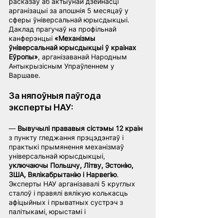
расказаў аб актыўнай дзейнасці 
арганізацыі за апошнія 5 месяцаў у 
сферы ўніверсальнай юрысдыкцыі. 
Даклад прагучаў на профільнай 
канферэнцыі 
«Механізмы 
ўніверсальнай юрысдыкцыі ў краінах 
Еўропы»
, арганізаванай Народным 
Антыкрызісным Упраўленнем у 
Варшаве.
За няпоўныя паўгода 
эксперты НАУ:
— 
Вывучылі прававыя сістэмы 12 краін
з пункту гледжання прэцэдэнтаў і 
практыкі прымянення механізмаў 
універсальнай юрысдыкцыі, 
уключаючы Польшчу, Літву, Эстонію, 
ЗША, Вялікабрытанію і Нарвегію
. 
Эксперты НАУ арганізавалі 5 круглых 
сталоў і правялі вялікую колькасць 
афіцыйных і прыватных сустрэч з 
палітыкамі, юрыстамі і 