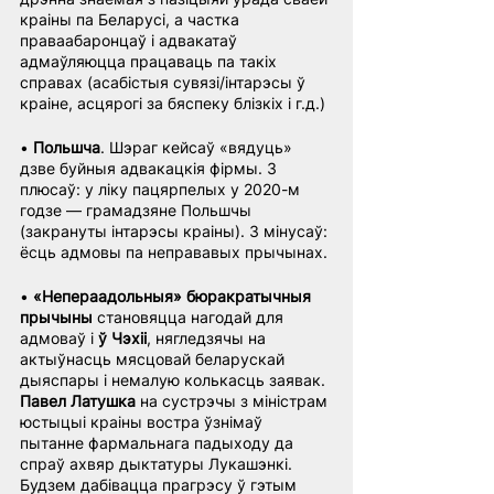
краіны па Беларусі, а частка 
праваабаронцаў і адвакатаў 
адмаўляюцца працаваць па такіх 
справах (асабістыя сувязі/інтарэсы ў 
краіне, асцярогі за бяспеку блізкіх і г.д.)
• 
Польшча
. Шэраг кейсаў «вядуць» 
дзве буйныя адвакацкія фірмы. З 
плюсаў: у ліку пацярпелых у 2020-м 
годзе — грамадзяне Польшчы 
(закрануты інтарэсы краіны). З мінусаў: 
ёсць адмовы па неправавых прычынах.
• 
«Непераадольныя» бюракратычныя 
прычыны
 становяцца нагодай для 
адмоваў і 
ў Чэхіі
, нягледзячы на 
актыўнасць мясцовай беларускай 
дыяспары і немалую колькасць заявак. 
Павел Латушка
 на сустрэчы з міністрам 
юстыцыі краіны востра ўзнімаў 
пытанне фармальнага падыходу да 
спраў ахвяр дыктатуры Лукашэнкі. 
Будзем дабівацца прагрэсу ў гэтым 