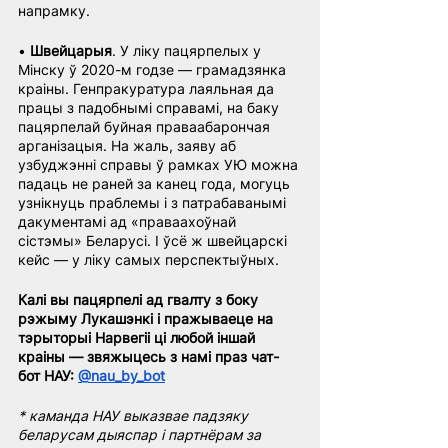
напрамку.
• 
Швейцарыя
. У ліку пацярпелых у 
Мінску ў 2020-м годзе — грамадзянка 
краіны. Генпракуратура лаяльная да 
працы з падобнымі справамі, на баку 
пацярпелай буйная праваабарончая 
арганізацыя. На жаль, заяву аб 
узбуджэнні справы ў рамках УЮ можна 
падаць не раней за канец года, могуць 
узнікнуць праблемы і з патрабаванымі 
дакументамі ад «праваахоўнай 
сістэмы» Беларусі. І ўсё ж швейцарскі 
кейс — у ліку самых перспектыўных.
Калі вы пацярпелі ад гвалту з боку 
рэжыму Лукашэнкі і пражываеце на 
тэрыторыі Нарвегіі ці любой іншай 
краіны — звяжыцесь з намі праз чат-
бот НАУ: 
@nau_by_bot
* каманда НАУ выказвае падзяку 
беларусам дыяспар і партнёрам за 