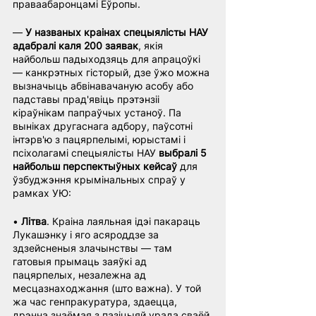
праваабаронцамі Еўропы.
— 
У названых краінах спецыялісты НАУ 
адабралі каля 200 заявак
, якія 
найбольш падыходзяць для апрацоўкі 
— канкрэтных гісторый, дзе ўжо можна 
вызначыць абвінавачаную асобу або 
падставы прад'явіць прэтэнзіі 
кіраўнікам папраўчых устаноў. Па 
выніках другаснага адбору, паўсотні 
інтэрв'ю з пацярпелымі, юрыстамі і 
псіхолагамі спецыялісты НАУ 
выбралі 5 
найбольш перспектыўных кейсаў
 для 
ўзбуджэння крымінальных спраў у 
рамках УЮ:
• 
Літва
. Краіна лаяльная ідэі пакараць 
Лукашэнку і яго асяроддзе за 
здзейсненыя злачынствы — там 
гатовыя прымаць заяўкі ад 
пацярпелых, незалежна ад 
месцазнаходжання (што важна). У той 
жа час генпракуратура, здаецца, 
дрэнна знаёмая з пазіцыяй урада сваёй 