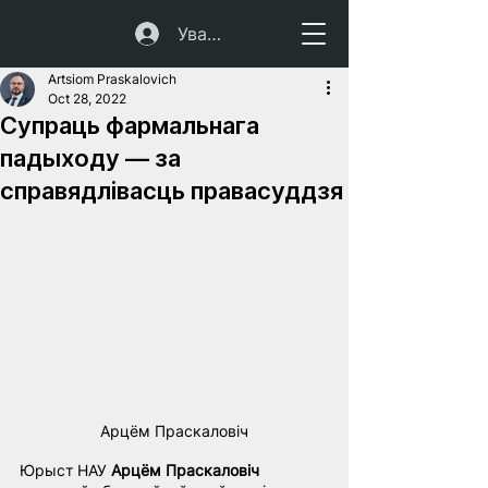
Увайсці
Artsiom Praskalovich
Oct 28, 2022
Супраць фармальнага
падыходу — за
справядлівасць правасуддзя
Арцём Праскаловіч
Юрыст НАУ 
Арцём Праскаловіч