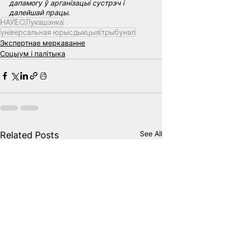
дапамогу ў арганізацыі сустрэч і 
далейшай працы.
НАУ
ЕС
Лукашэнка
універсальная юрысдыкцыя
трыбунал
Экспертнае меркаванне
Соцыум і палітыка
See All
Related Posts