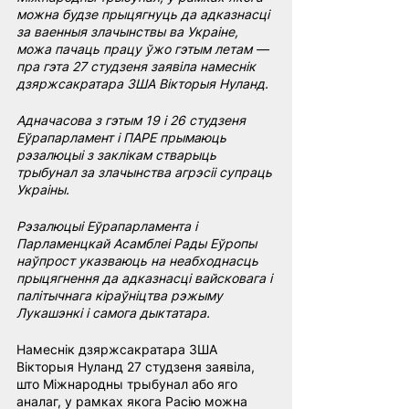
можна будзе прыцягнуць да адказнасці 
за ваенныя злачынствы ва Украіне, 
можа пачаць працу ўжо гэтым летам — 
пра гэта 27 студзеня заявіла намеснік 
дзяржсакратара ЗША Вікторыя Нуланд.
Адначасова з гэтым 19 і 26 студзеня 
Еўрапарламент і ПАРЕ прымаюць 
рэзалюцыі з заклікам стварыць 
трыбунал за злачынства агрэсіі супраць 
Украіны.
Рэзалюцыі Еўрапарламента і 
Парламенцкай Асамблеі Рады Еўропы 
наўпрост указваюць на неабходнасць 
прыцягнення да адказнасці вайсковага і 
палітычнага кіраўніцтва рэжыму 
Лукашэнкі і самога дыктатара.
Намеснік дзяржсакратара ЗША 
Вікторыя Нуланд 27 студзеня заявіла, 
што Міжнародны трыбунал або яго 
аналаг, у рамках якога Расію можна 