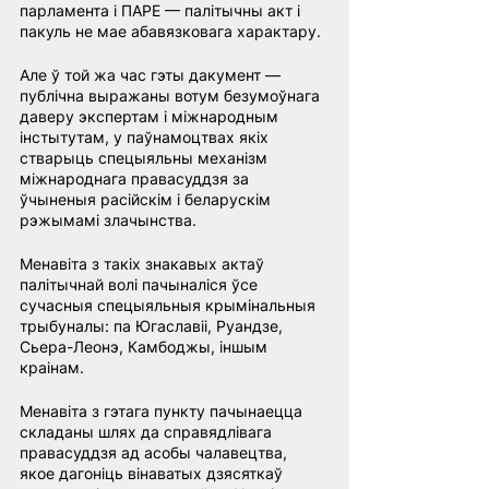
парламента і ПАРЕ — палітычны акт і 
пакуль не мае абавязковага характару.
Але ў той жа час гэты дакумент — 
публічна выражаны вотум безумоўнага 
даверу экспертам і міжнародным 
інстытутам, у паўнамоцтвах якіх 
стварыць спецыяльны механізм 
міжнароднага правасуддзя за 
ўчыненыя расійскім і беларускім 
рэжымамі злачынства.
Менавіта з такіх знакавых актаў 
палітычнай волі пачыналіся ўсе 
сучасныя спецыяльныя крымінальныя 
трыбуналы: па Югаславіі, Руандзе, 
Сьера-Леонэ, Камбоджы, іншым 
краінам.
Менавіта з гэтага пункту пачынаецца 
складаны шлях да справядлівага 
правасуддзя ад асобы чалавецтва, 
якое дагоніць вінаватых дзясяткаў 