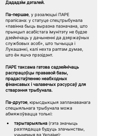
Дададзім дэталей.
Па-першае
, у рэзалюцыі ПАРЕ 
прапісана: у статуце спецтрыбунала 
«павінна быць выразна пазначана, што 
прынцып асабістага імунітэту не будзе 
дзейнічаць у дачыненні да дзяржаўных 
службовых асоб», што тычыцца і 
Лукашэнкі, калі нехта раптам думае, 
што ён яшчэ прэзідэнт.
ПАРЕ таксама гатова садзейнічаць 
распрацоўцы прававой базы, 
прадастаўленню неабходных 
фінансавых і чалавечых рэсурсаў для 
стварэння трыбунала.
Па-другое
, юрысдыкцыя запланаванага 
спецыяльнага трыбунала можа 
абмяжоўвацца толькі:
тэрытарыяльна
 (гэта значыць 
разглядацца будуць злачынствы, 
учыненыя ва Украіне);