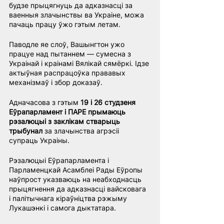
будзе прыцягнуць да адказнасці за 
ваенныя злачынствы ва Украіне, можа 
пачаць працу ўжо гэтым летам.
Паводле яе слоў, Вашынгтон ужо 
працуе над пытаннем — сумесна з 
Украінай і краінамі Вялікай сямёркі. Ідзе 
актыўная распрацоўка прававых 
механізмаў і збор доказаў.
Адначасова з гэтым 
19 і 26 студзеня 
Еўрапарламент і ПАРЕ прымаюць 
рэзалюцыі з заклікам стварыць 
трыбунал
 за злачынства агрэсіі 
супраць Украіны.
Рэзалюцыі Еўрапарламента і 
Парламенцкай Асамблеі Рады Еўропы 
наўпрост указваюць на неабходнасць 
прыцягнення да адказнасці вайсковага 
і палітычнага кіраўніцтва рэжыму 
Лукашэнкі і самога дыктатара.