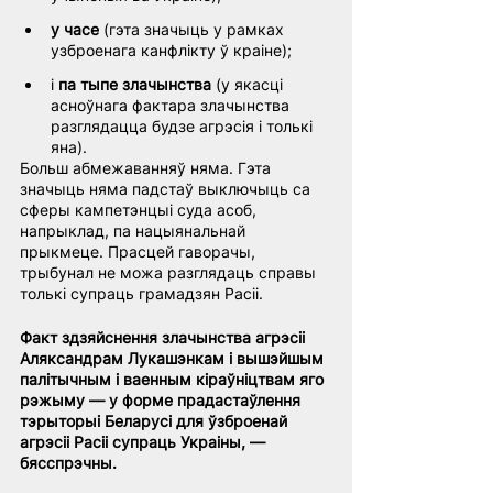
у часе
 (гэта значыць у рамках 
узброенага канфлікту ў краіне);
і 
па тыпе злачынства
 (у якасці 
асноўнага фактара злачынства 
разглядацца будзе агрэсія і толькі 
яна).
Больш абмежаванняў няма. Гэта 
значыць няма падстаў выключыць са 
сферы кампетэнцыі суда асоб, 
напрыклад, па нацыянальнай 
прыкмеце. Прасцей гаворачы, 
трыбунал не можа разглядаць справы 
толькі супраць грамадзян Расіі.
Факт здзяйснення злачынства агрэсіі 
Аляксандрам Лукашэнкам і вышэйшым 
палітычным і ваенным кіраўніцтвам яго 
рэжыму — у форме прадастаўлення 
тэрыторыі Беларусі для ўзброенай 
агрэсіі Расіі супраць Украіны, — 
бясспрэчны.