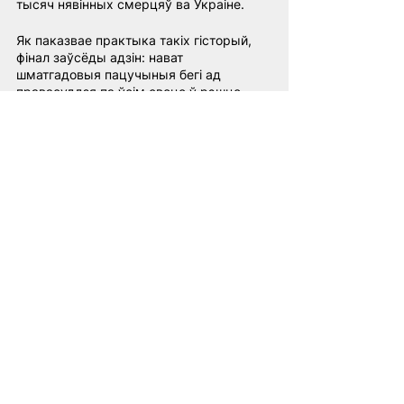
тысяч нявінных смерцяў ва Украіне.
Як паказвае практыка такіх гісторый, 
фінал заўсёды адзін: нават 
шматгадовыя пацучыныя бегі ад 
правасуддзя па ўсім свеце ў рэшце 
рэшт усё роўна прыводзяць злачынцаў 
на лаву падсудных.
Латушка
ЕС
Лукашэнка
універсальная юрысдыкцыя
трыбунал
ЗША
Экспертнае меркаванне
See All
Related Posts