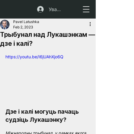
Увайсці
Pavel Latushka
Feb 2, 2023
Трыбунал над Лукашэнкам —
дзе і калі?
https://youtu.be/I6jUAhXjo6Q
Дзе і калі могуць пачаць 
судзіць Лукашэнку?
Міжнародны трыбунал, у рамках якога 