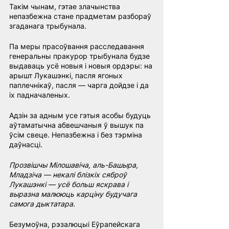
Такім чынам, гэтае злачынства 
непазбежна стане прадметам разбораў 
згаданага трыбунала.
Па меры прасоўвання расследавання 
генеральны пракурор трыбунала будзе 
выдаваць усё новыя і новыя ордэры: на 
арышт Лукашэнкі, пасля ягоных 
паплечнікаў, пасля — чарга дойдзе і да 
іх падначаленых.
Адзін за адным усе гэтыя асобы будуць 
аўтаматычна абвешчаныя ў вышук па 
ўсім свеце. Непазбежна і без тэрміна 
даўнасці.
Прозвішчы Мілошавіча, аль-Башыра, 
Младзіча — некалі блізкіх сяброў 
Лукашэнкі — усё больш яскрава і 
выразна малююць карціну будучага 
самога дыктатара.
Безумоўна, рэзалюцыі Еўрапейскага 