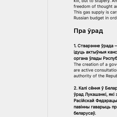
kill, but to stupefy. 
freedom of thought an
This gas supply is ca
Russian budget in ord
Пра ўрад
1. Стварэнне ўрада —
ідуць актыўныя канс
органа ўлады Рэспуб
The creation of a gover
are active consultati
authority of the Repub
2. Калі сёння ў Бел
ўрад Лукашэнкі, які
Расійскай Федэрацыі
павінны гаварыць пр
беларусаў.