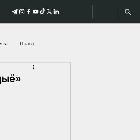
іка
Права
історыі пацярпелых
дыё»