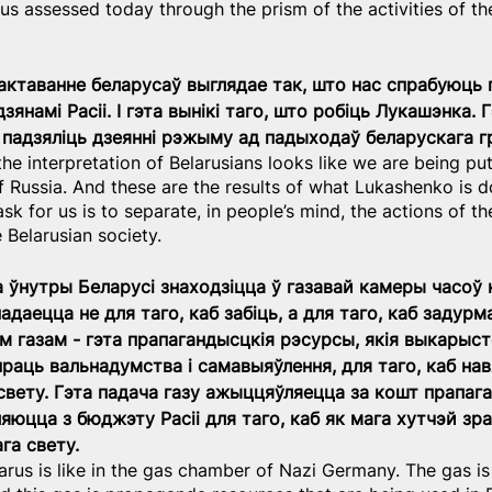
us assessed today through the prism of the activities of t
рактаванне беларусаў выглядае так, што нас спрабуюць 
янамі Расіі. І гэта вынікі таго, што робіць Лукашэнка. Гэ
 падзяліць дзеянні рэжыму ад падыходаў беларускага г
the interpretation of Belarusians looks like we are being pu
of Russia. And these are the results of what Lukashenko is doi
task for us is to separate, in people’s mind, the actions of t
 Belarusian society.
 ўнутры Беларусі знаходзіцца ў газавай камеры часоў
падаецца не для таго, каб забіць, а для таго, каб задурма
 газам - гэта прапагандысцкія рэсурсы, якія выкарыс
праць вальнадумства і самавыяўлення, для таго, каб нав
свету. Гэта падача газу ажыццяўляецца за кошт прапаг
яюцца з бюджэту Расіі для таго, каб як мага хутчэй зра
га свету.
arus is like in the gas chamber of Nazi Germany. The gas is