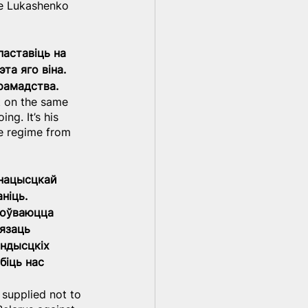
he Lukashenko 
паставіць на 
та яго віна. 
рамадства.
t on the same 
ng. It’s his 
he regime from 
 нацысцкай 
ніць. 
тоўваюцца 
язаць 
андысцкіх 
біць нас 
 supplied not to 