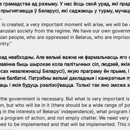
 грамадства ад рэжыму. У нас ёсць свой урад, які пра
 прыгнятаецца ў Беларусі, які саджаюць у турму, мучаць
.
s created, a very important moment will arise, we will be 
larusian society from the regime. We have our own govern
sian people, who are oppressed in Belarus, who are imprison
ntry."
 урад неабходны. Але вельмі важна не фармальнасць яго 
(павінна быць шырокае кола палітычных сіл, людзей, якія
сах незалежнасці Беларусі), якую праграму ён прыме, і 
не балбатні. Патрэбны вельмі дакладныя і канкрэтныя пу
ць і якія будуць рэалізоўвацца. Толькі так яно зможа з
 the government is necessary. But what is very important is
on, but who will be in it (there should be a wide range of pol
in the interests of Belarus' independence), what program it
e a program of action, and not empty chatter. We need very 
need to be implemented and that will be implemented. This is