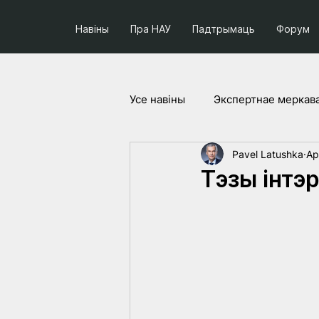
Навіны
Пра НАУ
Падтрымаць
Форум
Усе навiны
Экспертнае меркав
Pavel Latushka
Ap
Соцыум і палітыка
Праек
Тэзы інтэ