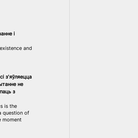
анне і 
r existence and 
сі з'яўляецца 
ытанне не 
паць з 
s is the 
a question of 
he moment 