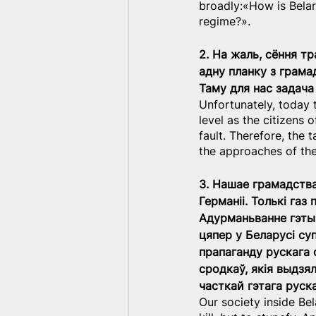
broadly:«How is Belar
regime?».
2. На жаль, сёння т
адну планку з грамадз
Таму для нас задача
Unfortunately, today 
level as the citizens 
fault. Therefore, the 
the approaches of the
3. Нашае грамадства
Германіі. Толькі газ 
Адурманьванне гэтым
цяпер у Беларусі су
прапаганду рускага 
сродкаў, якія выдзял
часткай гэтага руска
Our society inside Bel