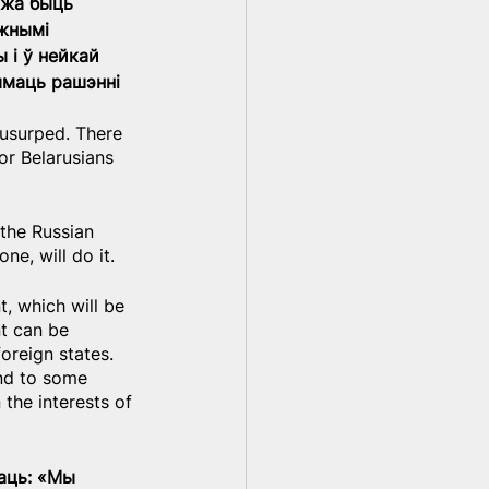
ожа быць 
жнымі 
 і ў нейкай 
ымаць рашэнні 
e usurped. There 
or Belarusians 
 the Russian 
ne, will do it.
, which will be 
nt can be 
oreign states. 
and to some 
the interests of 
аць: «Мы 