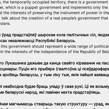
, the temporarily occupied territory, there is a governmen
r, which is a puppet government and implements only the i
d the interests of preserving the instrument of power in the
 talk about the creation of a real people’s government tha
sians.
ы ўрад прадстаўляў шырокае кола палітычных сіл, людзей
эсах незалежнасці Рэспублікі Беларусь.
t this government should represent a wide range of political
in the interests of the independence of the Republic of Bel
 што Лукашэнка дажыве да канца свайго кіравання на пас
 сцэнары: Пуцін яго прыбярэ (гвалтоўна ці псеўдарэфарм
 зробяць беларусы, у тым ліку тыя, якія пайшлі ваяваць
лі неабходна будзе браць уладу ў свае рукі. Ці яе возьм
ме беларускі народ, які павінен нехта прадстаўляць.
йная магчымасць стварыць такую структуру — урад, як