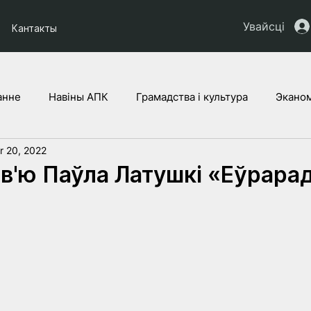
Увайсці
Кантакты
анне
Навіны АПК
Грамадства і культура
Эканом
r 20, 2022
ты НАУ
Дзеці Украіны
Юрыдычная аналітыка
Г
рв'ю Паўла Латушкі «Еўрара