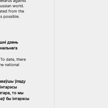
Belarus against 
ussian world. 
ated from the 
s possible.
шні дзень 
янальнага 
 To date, there 
he national 
раваўшы ўладу 
інтарэсы 
атара, то мы 
аў бы інтарэсы 