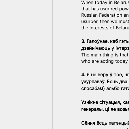
When today in Belarus
that has usurped powe
Russian Federation an
usurper, then we must
the interests of Belaru
3. Галоўнае, каб гэт
дзейнічаюць у інтар
The main thing is tha
who are acting today 
4. Я не веру ў тое,
узурпаваў. Ёсць два
спосабам) альбо гэта
Узнікне сітуацыя, ка
генэралы, ці яе возь
Сёння ёсць патэнцы