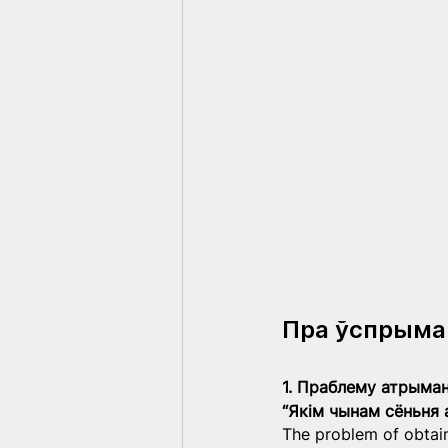
Пра ўспрыман
1. Праблему атрыман
“Якім чынам сёньня 
The problem of obtai