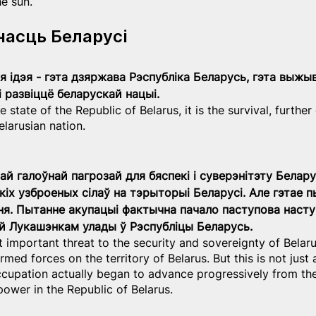
he sun.
насць Беларусі
я ідэя - гэта дзяржава Рэспубліка Беларусь, гэта выжыв
і развіццё беларускай нацыі.
e state of the Republic of Belarus, it is the survival, furthe
larusian nation.
ай галоўнай пагрозай для бяспекі і суверэнітэту Белару
іх узброеных сілаў на тэрыторыі Беларусі. Але гэтае п
ня. Пытанне акупацыі фактычна пачало паступова насту
й Лукашэнкам улады ў Рэспубліцы Беларусь.
 important threat to the security and sovereignty of Belaru
med forces on the territory of Belarus. But this is not just 
occupation actually began to advance progressively from t
wer in the Republic of Belarus.