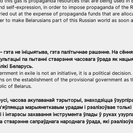
And this gas is propaganda resources that are being used in 
d self-expression, in order to impose propaganda of the R
rried out at the expense of propaganda funds that are alloc
er to make Belarusians part of this Russian world as soon a
 гэта не ініцыятыва, гэта палітычнае рашэнне. На сёння
ультацыі па пытанні стварэння часовага ўрада як нацы
лікі Беларусь.
nment in exile is not an initiative, it is a political decision.
ons on the establishment of the provisional government as t
lic of Belarus.
арусі, часова акупаванай тэрыторыі, знаходзіцца ўзурпі
 з'яўляецца марыянеткавым урадам і рэалізоўвае толькі 
 і інтарэсы захавання інструмента ўлады ў руках узурп
а стварэнне сапраўднага народнага ўрада, які рэалізоўв