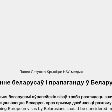
Павел Латушка Крыніца: НАУ-медыя
не беларусаў і прапаганду ў Белару
ьня беларусамі эўрапейскіх візаў трэба разглядаць зна
ацэньваецца Беларусь праз прызму дзейнасьці рэжыму 
ning European visas by Belarusians should be considered 