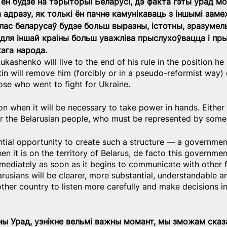
 ён будзе на тэрыторыі Беларусі, дэ факта гэты ўрад м
адразу, як толькі ён пачне камунікаваць з іншымі заме
лас беларусаў будзе больш выразны, істотны, зразумелы
е для іншай краіны больш уважліва прыслухоўвацца і пр
кага народа.
Lukashenko will live to the end of his rule in the position h
in will remove him (forcibly or in a pseudo-reformist way) 
those who went to fight for Ukraine.
ion when it will be necessary to take power in hands. Either
 or the Belarusian people, who must be represented by someo
ntial opportunity to create such a structure — a government
n it is on the territory of Belarus, de facto this governme
ediately as soon as it begins to communicate with other f
arusians will be clearer, more substantial, understandable 
ther country to listen more carefully and make decisions in 
.
аны Урад, узнікне вельмі важны момант, мы зможам сказ