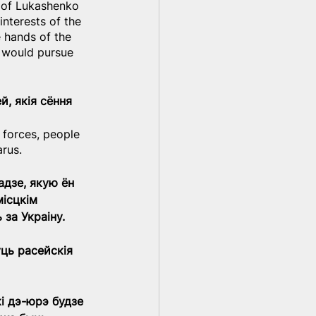
t of Lukashenko 
nterests of the 
 hands of the 
t would pursue 
, якія сёння 
 forces, people 
arus.
адзе, якую ён 
ісцкім 
 за Украіну.
уць расейскія 
і дэ-юрэ будзе 