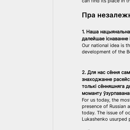
can find its place in t
Пра незалеж
1. Наша нацыянальна
далейшае існаванне 
Our national idea is th
development of the Be
2. Для нас сёння сам
знаходжанне расейск
толькі сённяшняга д
моманту ўзурпавана
For us today, the most
presence of Russian ar
today. The issue of 
Lukashenko usurped po