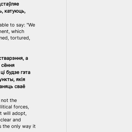
дстаўляе 
, катуюць, 
able to say: "We 
ment, which 
ed, tortured, 
стварэння, а 
 сёння 
ці будзе гэта 
нкты, якія 
аняць сваё 
 not the 
itical forces, 
 will adopt, 
clear and 
 the only way it 