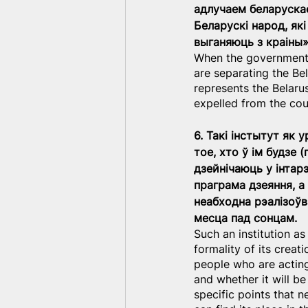
адлучаем беларускае
Беларускі народ, які
выганяюць з краіны»
When the government i
are separating the Be
represents the Belaru
expelled from the cou
6. Такі інстытут як
тое, хто ў ім будзе 
дзейнічаюць у інтарэ
праграма дзеяння, а 
неабходна рэалізоўва
месца пад сонцам.
Such an institution as
formality of its creati
people who are acting 
and whether it will b
specific points that 