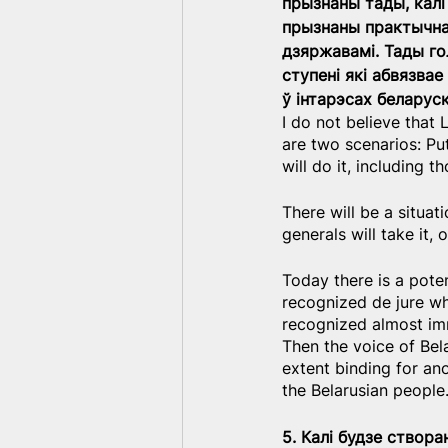
прызнаны тады, калі
прызнаны практычна 
дзяржавамі. Тады го
ступені які абвязва
ў інтарэсах беларус
I do not believe that 
are two scenarios: Put
will do it, including 
There will be a situat
generals will take it,
Today there is a pote
recognized de jure whe
recognized almost imm
Then the voice of Bel
extent binding for ano
the Belarusian people
5. Калі будзе створ