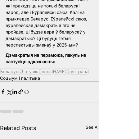
які праходзіць не толькі беларускі 
народ, але і Еўрапейскі саюз. Калі на 
прыкладзе Беларусі Еўрапейскі саюз, 
еўрапейская дэмакратыя яго не 
пройдзе, ці будзе вера ў беларусаў у 
дэмакратыю? Ці будуць гэтыя 
перспектывы зменаў у 2025-ым?
Дэмакратыя не пераможа, пакуль не 
наступіць адказнасць
».
Беларусь
Латушка
людзі
НАУ
ЕС
сустрэча
Соцыум і палітыка
See All
Related Posts