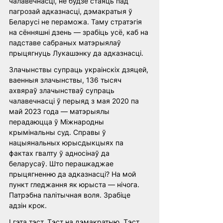
чалавечнасці, не будзе стаяць пад 
пагрозай адказнасці, дэмакратыя ў 
Беларусі не пераможа. Таму стратэгія 
на сённяшні дзень — зрабіць усё, каб на 
падставе сабраных матэрыялаў 
прыцягнуць Лукашэнку да адказнасці. 
Злачынствы супраць украінскіх дзяцей, 
ваенныя злачынствы, 136 тысяч 
ахвяраў злачынстваў супраць 
чалавечнасці ў перыяд з мая 2020 па 
май 2023 года — матэрыялы 
перадаюцца ў Міжнародны 
крымінальны суд. Справы ў 
нацыянальных юрысдыкцыях па 
фактах гвалту ў адносінаў да 
беларусаў. Што перашкаджае 
прыцягненню да адказнасці? На мой 
пункт гледжання як юрыста — нічога. 
Патрэбна палітычная воля. Зрабіце 
адзін крок.
І гэта тэст. Тэст на дэмакратыю. Тэст, 