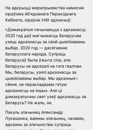
На адкрыцці мерапрыемства намеснік 
кіраўніка Аб'яднанага Пераходнага 
Кабінета, кіраўнік НАУ адзначыў:
«Дэмакратыя пачынаецца з адказнасці. 
2020 год даў магчымасць беларусам 
узяць адказнасць за свой цывілізаваны 
выбар. 2020 год — дасягненне 
беларускага народа. Супраць 
беларусаў была ўжыта сіла, але 
беларусы не адказалі на гэта гвалтам. 
Мы, беларусы, узялі адказнасць за 
цывізілаваны выбар. Мы адказныя і 
сёння, не перакладваем гэтую 
адказнасць на іншых. Але ці 
дэмакратычны свет узяў адказнасць за 
Беларусь? На жаль, не. 
Пакуль злачынец Аляксандр 
Лукашэнка, ваенны злачынец, чалавек, 
адказны за злачынствы супраць 