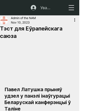
Увайсці
Admin of the NAM
Nov 10, 2023
Тэст для Еўрапейскага
саюза
Павел Латушка прыняў 
удзел у панэлі інаўгурацыі 
Беларускай канферэнцыі ў 
Таліне