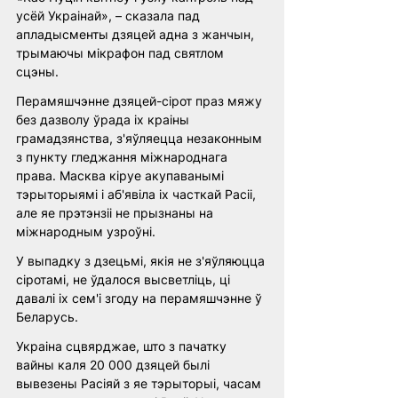
усёй Украінай», – сказала пад 
апладысменты дзяцей адна з жанчын, 
трымаючы мікрафон пад святлом 
сцэны.
Перамяшчэнне дзяцей-сірот праз мяжу 
без дазволу ўрада іх краіны 
грамадзянства, з'яўляецца незаконным 
з пункту гледжання міжнароднага 
права. Масква кіруе акупаванымі 
тэрыторыямі і аб'явіла іх часткай Расіі, 
але яе прэтэнзіі не прызнаны на 
міжнародным узроўні.
У выпадку з дзецьмі, якія не з'яўляюцца 
сіротамі, не ўдалося высветліць, ці 
давалі іх сем'і згоду на перамяшчэнне ў 
Беларусь.
Украіна сцвярджае, што з пачатку 
вайны каля 20 000 дзяцей былі 
вывезены Расіяй з яе тэрыторыі, часам 