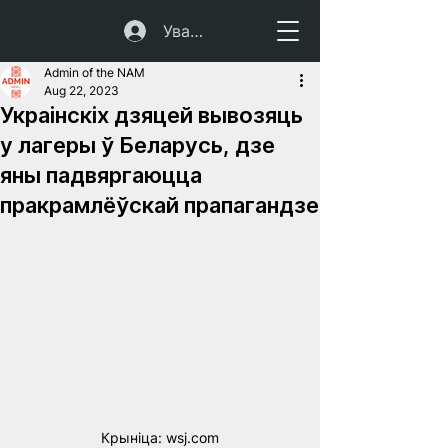
Увайсці
Admin of the NAM
Aug 22, 2023
Украінскіх дзяцей вывозяць
у лагеры ў Беларусь, дзе
яны падвяргаюцца
пракрамлёўскай прапагандзе
Крыніца: wsj.com