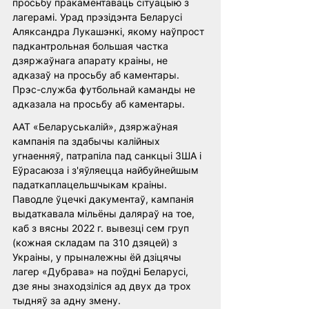
просьбу пракаментаваць сітуацыю з 
лагерамі. Урад прэзідэнта Беларусі 
Аляксандра Лукашэнкі, якому наўпрост 
падкантрольная большая частка 
дзяржаўнага апарату краіны, не 
адказаў на просьбу аб каментары. 
Прэс-служба футбольнай каманды не 
адказала на просьбу аб каментары.
ААТ «Беларуськалій», дзяржаўная 
кампанія па здабычы калійных 
угнаенняў, патрапіла пад санкцыі ЗША і 
Еўрасаюза і з'яўляецца найбуйнейшым 
падаткаплацельшчыкам краіны. 
Паводле ўцечкі дакументаў, кампанія 
выдаткавала мільёны даляраў на тое, 
каб з вясны 2022 г. вывезці сем груп 
(кожная складам па 310 дзяцей) з 
Украіны, у прыналежны ёй дзіцячы 
лагер «Дубрава» на поўдні Беларусі, 
дзе яны знаходзіліся ад двух да трох 
тыдняў за адну змену.