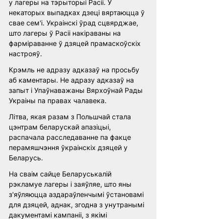
у лагеры на тэрыторыі Расіі. У 
некаторых выпадках дзеці вяртаюцца ў 
свае сем'і. Украінскі ўрад сцвярджае, 
што лагеры ў Расіі накіраваны на 
фарміраванне ў дзяцей прамаскоўскіх 
настрояў.
Крэмль не адразу адказаў на просьбу 
аб каментары. Не адразу адказаў на 
запыт і Упаўнаважаны Вярхоўнай Рады 
Украіны па правах чалавека.
Літва, якая разам з Польшчай стала 
цэнтрам беларускай апазіцыі, 
распачала расследаванне па факце 
перамяшчэння ўкраінскіх дзяцей у 
Беларусь.
На сваім сайце Беларуськалій 
рэкламуе лагеры і заяўляе, што яны 
з'яўляюцца аздараўленчымі ўстановамі 
для дзяцей, аднак, згодна з унутранымі 
дакументамі кампаніі, з якімі 