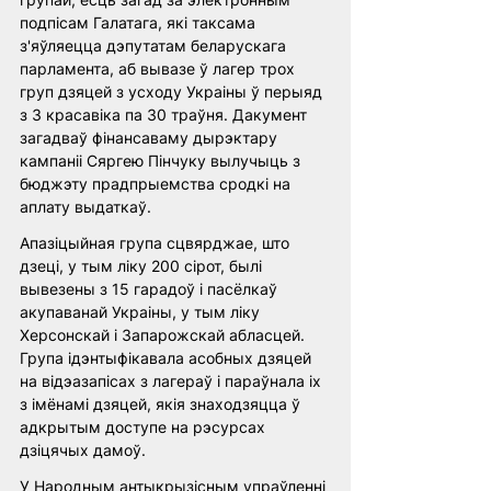
подпісам Галатага, які таксама 
з'яўляецца дэпутатам беларускага 
парламента, аб вывазе ў лагер трох 
груп дзяцей з усходу Украіны ў перыяд 
з 3 красавіка па 30 траўня. Дакумент 
загадваў фінансаваму дырэктару 
кампаніі Сяргею Пінчуку вылучыць з 
бюджэту прадпрыемства сродкі на 
аплату выдаткаў.
Апазіцыйная група сцвярджае, што 
дзеці, у тым ліку 200 сірот, былі 
вывезены з 15 гарадоў і пасёлкаў 
акупаванай Украіны, у тым ліку 
Херсонскай і Запарожскай абласцей. 
Група ідэнтыфікавала асобных дзяцей 
на відэазапісах з лагераў і параўнала іх 
з імёнамі дзяцей, якія знаходзяцца ў 
адкрытым доступе на рэсурсах 
дзіцячых дамоў.
У Народным антыкрызісным упраўленні 