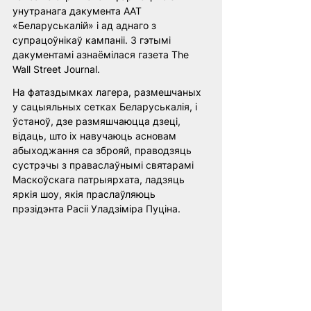
унутранага дакумента ААТ 
«Беларуськалій» і ад аднаго з 
супрацоўнікаў кампаніі. З гэтымі 
дакументамі азнаёмілася газета The 
Wall Street Journal.
На фатаздымках лагера, размешчаных 
у сацыяльных сетках Беларуськалія, і 
ўстаноў, дзе размяшчаюцца дзеці, 
відаць, што іх навучаюць асновам 
абыходжання са зброяй, праводзяць 
сустрэчы з праваслаўнымі святарамі 
Маскоўскага патрыярхата, ладзяць 
яркія шоу, якія праслаўляюць 
прэзідэнта Расіі Уладзіміра Пуціна.