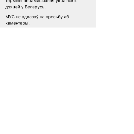
тэрміны перамяшчэння ўкраінскіх 
дзяцей у Беларусь.
МУС не адказаў на просьбу аб 
каментарыі.
У сакавіку МУС выдаў ордэр на арышт 
Пуціна і яго Упаўнаважанага па правах 
дзіцяці Марыі Львовай-Бяловай па 
абвінавачанні ў незаконнай дэпартацыі 
ўкраінскіх дзяцей у Расію.
Нядаўна Беларусь стала аб'ектам 
пільнай увагі Захаду пасля таго, як 
расійская ваенізаваная групоўка 
«Вагнер» аднавіла сваю дзейнасць у 
краіне пасля няўдалага паўстання 
супраць ваеннага кіраўніцтва Масквы. 
Расійскія салдаты таксама 
выкарыстоўвалі беларускую 
тэрыторыю для першапачатковага 
ўварвання Масквы ва Украіну ў лютым 
2022 года, а Пуцін заявіў, што Масква 