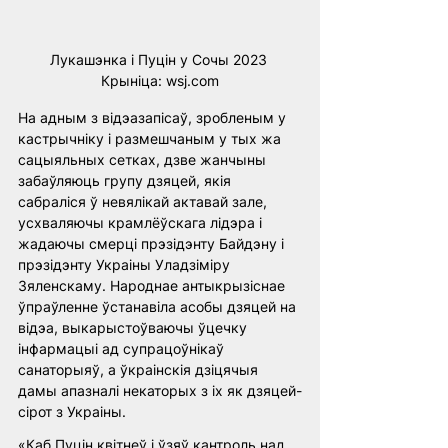
Лукашэнка і Пуцін у Сочы 2023 
Крыніца: wsj.com
На адным з відэазапісаў, зробленым у 
кастрычніку і размешчаным у тых жа 
сацыяльных сетках, дзве жанчыны 
забаўляюць групу дзяцей, якія 
сабраліся ў невялікай актавай зале, 
усхваляючы крамлёўскага лідэра і 
жадаючы смерці прэзідэнту Байдэну і 
прэзідэнту Украіны Уладзіміру 
Зяленскаму. Народнае антыкрызіснае 
ўпраўленне ўстанавіла асобы дзяцей на 
відэа, выкарыстоўваючы ўцечку 
інфармацыі ад супрацоўнікаў 
санаторыяў, а ўкраінскія дзіцячыя 
дамы апазналі некаторых з іх як дзяцей-
сірот з Украіны.
«Каб Пуцін квітнеў і ўзяў кантроль над 