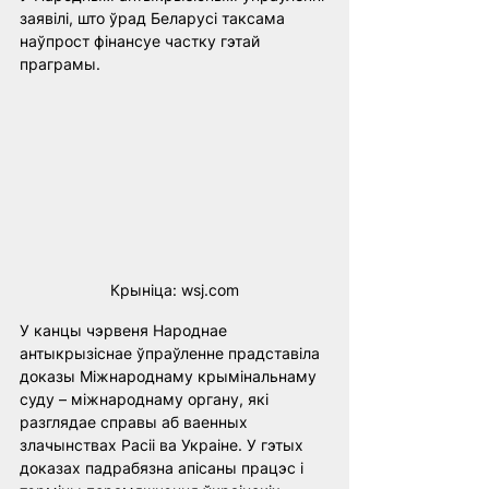
заявілі, што ўрад Беларусі таксама 
наўпрост фінансуе частку гэтай 
праграмы.
Крыніца: wsj.com
У канцы чэрвеня Народнае 
антыкрызіснае ўпраўленне прадставіла 
доказы Міжнароднаму крымінальнаму 
суду – міжнароднаму органу, які 
разглядае справы аб ваенных 
злачынствах Расіі ва Украіне. У гэтых 
доказах падрабязна апісаны працэс і 