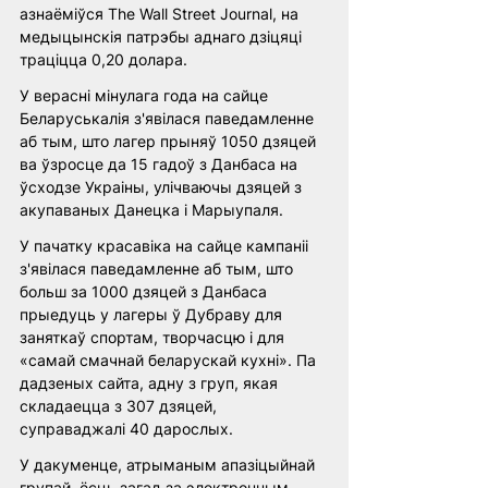
азнаёміўся The Wall Street Journal, на 
медыцынскія патрэбы аднаго дзіцяці 
траціцца 0,20 долара.
У верасні мінулага года на сайце 
Беларуськалія з'явілася паведамленне 
аб тым, што лагер прыняў 1050 дзяцей 
ва ўзросце да 15 гадоў з Данбаса на 
ўсходзе Украіны, улічваючы дзяцей з 
акупаваных Данецка і Марыупаля.
У пачатку красавіка на сайце кампаніі 
з'явілася паведамленне аб тым, што 
больш за 1000 дзяцей з Данбаса 
прыедуць у лагеры ў Дубраву для 
заняткаў спортам, творчасцю і для 
«самай смачнай беларускай кухні». Па 
дадзеных сайта, адну з груп, якая 
складаецца з 307 дзяцей, 
суправаджалі 40 дарослых.
У дакуменце, атрыманым апазіцыйнай 
групай, ёсць загад за электронным 