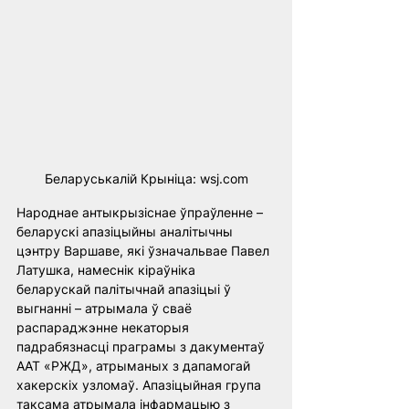
Беларуськалій Крыніца: wsj.com
Народнае антыкрызіснае ўпраўленне – 
беларускі апазіцыйны аналітычны 
цэнтру Варшаве, які ўзначальвае Павел 
Латушка, намеснік кіраўніка 
беларускай палітычнай апазіцыі ў 
выгнанні – атрымала ў сваё 
распараджэнне некаторыя 
падрабязнасці праграмы з дакументаў 
ААТ «РЖД», атрыманых з дапамогай 
хакерскіх узломаў. Апазіцыйная група 
таксама атрымала інфармацыю з 