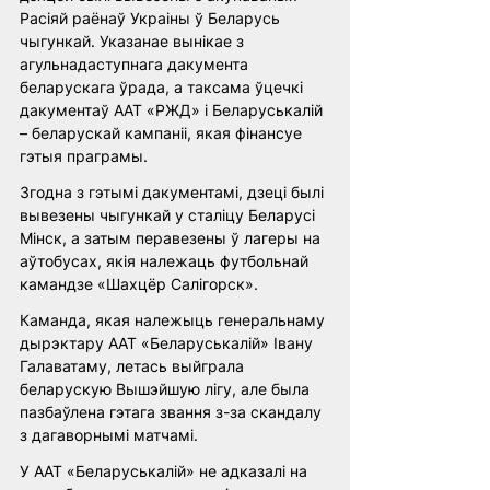
Расіяй раёнаў Украіны ў Беларусь 
чыгункай. Указанае вынікае з 
агульнадаступнага дакумента 
беларускага ўрада, а таксама ўцечкі 
дакументаў ААТ «РЖД» і Беларуськалій 
– беларускай кампаніі, якая фінансуе 
гэтыя праграмы.
Згодна з гэтымі дакументамі, дзеці былі 
вывезены чыгункай у сталіцу Беларусі 
Мінск, а затым перавезены ў лагеры на 
аўтобусах, якія належаць футбольнай 
камандзе «Шахцёр Салігорск».
Каманда, якая належыць генеральнаму 
дырэктару ААТ «Беларуськалій» Івану 
Галаватаму, летась выйграла 
беларускую Вышэйшую лігу, але была 
пазбаўлена гэтага звання з-за скандалу 
з дагаворнымі матчамі.
У ААТ «Беларуськалій» не адказалі на 