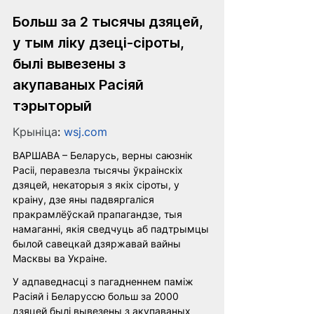
Больш за 2 тысячы дзяцей, 
у тым ліку дзеці-сіроты, 
былі вывезены з 
акупаваных Расіяй 
тэрыторый
Крыніца
: 
wsj.com
ВАРШАВА – Беларусь, верны саюзнік 
Расіі, перавезла тысячы ўкраінскіх 
дзяцей, некаторыя з якіх сіроты, у 
краіну, дзе яны падвяргаліся 
пракрамлёўскай прапагандзе, тыя 
намаганні, якія сведчуць аб падтрымцы 
былой савецкай дзяржавай вайны 
Масквы ва Украіне.
У адпаведнасці з пагадненнем паміж 
Расіяй і Беларуссю больш за 2000 
дзяцей былі вывезены з акупаваных 