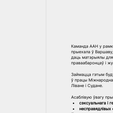
Каманда ААН у рамка
прыехала ў Варшаву,
даць матэрыялы для 
праваабаронцаў і жу
Займацца гэтым буду
ў працы Міжнароднаг
Ліване і Судане.
Асаблівую ўвагу пр
сэксуальнага і г
несправядлівых 