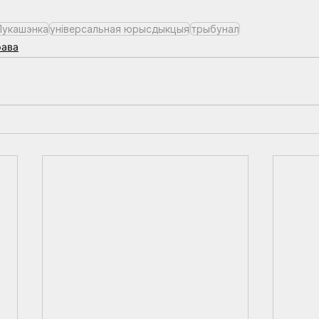
Лукашэнка
універсальная юрысдыкцыя
трыбунал
рава