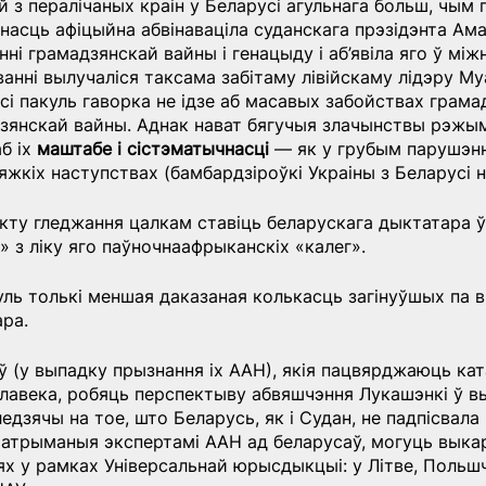
 з пералічаных краін у Беларусі агульнага больш, чым 
асць афіцыйна абвінаваціла суданскага прэзідэнта Ама
ні грамадзянскай вайны і генацыду і аб’явіла яго ў мі
анні вылучаліся таксама забітаму лівійскаму лідэру Му
сі пакуль гаворка не ідзе аб масавых забойствах грама
дзянскай вайны. Аднак нават бягучыя злачынствы рэжы
б іх 
маштабе і сістэматычнасці
 — як у грубым парушэнн
 цяжкіх наступствах (бамбардзіроўкі Украіны з Беларусі н
кту гледжання цалкам ставіць беларускага дыктатара ў 
» з ліку яго паўночнаафрыканскіх «калег».
уль толькі меншая даказаная колькасць загінуўшых па в
ра.
ў (у выпадку прызнання іх ААН), якія пацвярджаюць ката
алавека, робяць перспектыву абвяшчэння Лукашэнкі ў в
едзячы на ​​тое, што Беларусь, як і Судан, не падпісвала
 атрыманыя экспертамі ААН ад беларусаў, могуць выка
х у рамках Універсальнай юрысдыкцыі: у Літве, Польшч