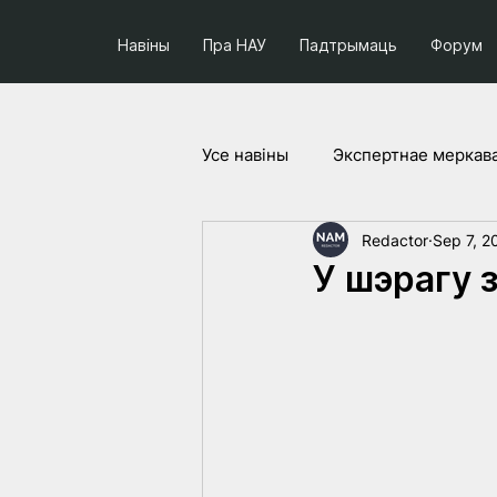
Навіны
Пра НАУ
Падтрымаць
Форум
Усе навiны
Экспертнае меркав
Redactor
Sep 7, 2
Соцыум і палітыка
Праек
У шэрагу 