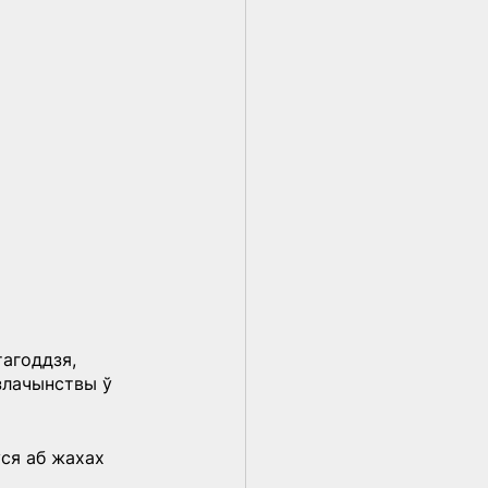
агоддзя, 
злачынствы ў 
ся аб жахах 