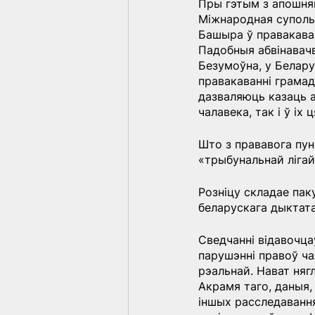
Пры гэтым з апошняй
Міжнародная супольн
Башыра ў правакаван
Падобныя абвінавачв
Безумоўна, у Белару
правакаванні грама
дазваляюць казаць а
чалавека, так і ў іх
Што з прававога пун
«трыбунальнай лігай
Розніцу складае пак
беларускага дыктата
Сведчанні відавочца
парушэнні правоў ч
рэальнай. Нават нягл
Акрамя таго, даныя,
іншых расследавання