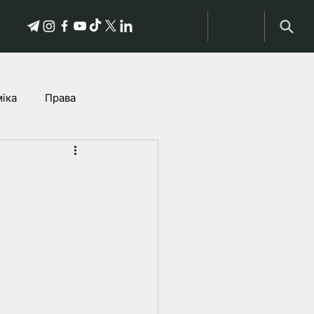
іка
Права
історыі пацярпелых