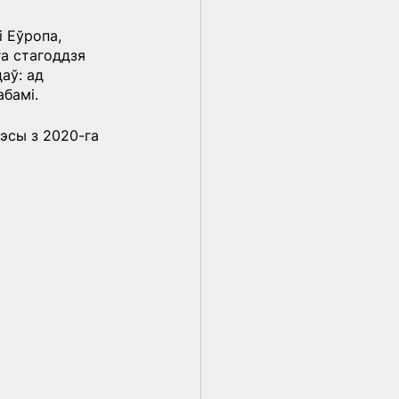
 Еўропа, 
га стагоддзя 
аў: ад 
абамі.
эсы з 2020-га 