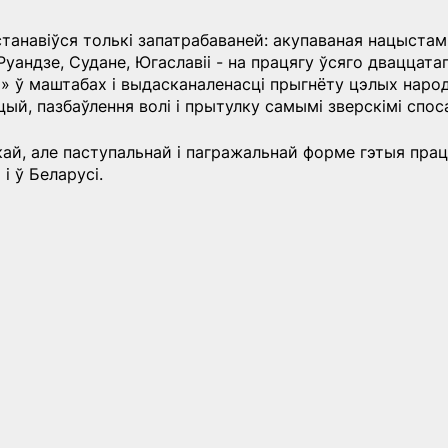
станавіўся толькі запатрабаваней: акупаваная нацыстамі
Руандзе, Судане, Югаславіі - на працягу ўсяго дваццата
і» ў маштабах і выдасканаленасці прыгнёту цэлых народ
ый, пазбаўлення волі і прытулку самымі зверскімі спос
ай, але паступальнай і пагражальнай форме гэтыя прац
і ў Беларусі.