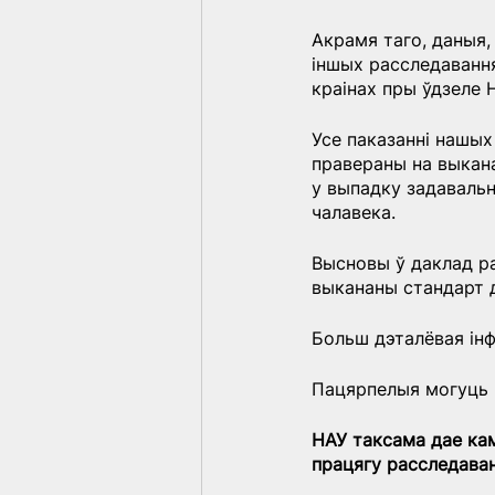
Акрамя таго, даныя,
іншых расследавання
краінах пры ўдзеле Н
Усе паказанні нашых 
правераны на выкана
у выпадку задавальн
чалавека.
Высновы ў даклад ра
выкананы стандарт д
Больш дэталёвая інф
Пацярпелыя могуць
НАУ таксама дае кам
працягу расследаван