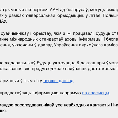
 атрыманыя экспертамі ААН ад беларусаў, могуць выка
х у рамках Універсальнай юрысдыкцыі: у Літве, Польшч
АУ. ​
суайчыннікаў і юрыстаў, якія з імі працавалі, будуць ст
нне міжнародных стандартаў аховы інфармацыі і бяспек
ення, уключаны ў даклад Упраўлення вярхоўнага каміса
сследавальнікаў будуць уключацца ў даклад пры ўмове
аказвання, які прадугледжвае наяўнасць дастатковых 
армацыя ў тым ліку 
першы даклад
.
 прадастаўляць інфармацыю напрамую
па спасылцы
.
андзе расследавальнікаў усе неабходныя кантакты і і
ня.