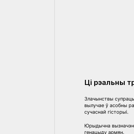
Ці рэальны т
Злачынствы супраць 
вылучае ў асобны ра
сучаснай гісторыі.
Юрыдычна вызначэнне
генацыду армян.