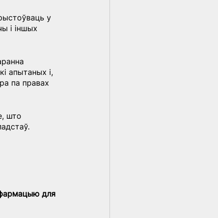
рыстоўваць у 
ы і іншых 
аранна 
і апытаных і, 
ра па правах 
, што 
падстаў.
нфармацыю для 