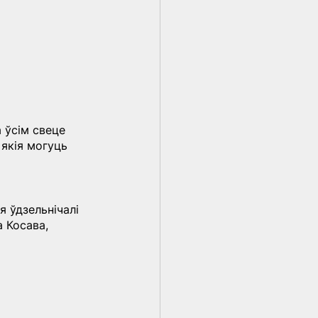
 ўсім свеце 
якія могуць 
 ўдзельнічалі 
 Косава, 