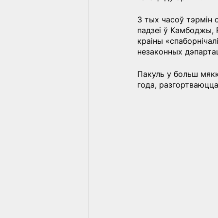
З тых часоў тэрмін 
падзеі ў Камбоджы, 
краіны «спаборнічал
незаконных дэпартац
Пакуль у больш мякк
года, разгортваюцца 