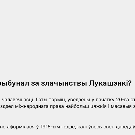
рыбунал за злачынствы Лукашэнкі?
чалавечнасці. Гэты тэрмін, уведзены ў пачатку 20-га ст
здзел міжнароднага права найбольш цяжкія і масавыя 
 аформілася ў 1915-ым годзе, калі ўвесь свет даведаў