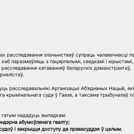
х расследавання злачынстваў супраць чалавечнасці па
 каб паразмаўляць з пацярпелымі, сведкамі і юрыстамі, 
расследавання катаванняў беларускіх дэманстрантаў, 
рналістаў.
ць расследавальнікі Арганізацыі Аб’яднаных Нацый, якія
а крымінальнага суда ў Гаазе, а таксама трыбуналаў па
ы гэтым нададуць выпадкам:
ендэрна абумоўленага гвалту;
судоў і закрыцця доступу да правасуддзя ў цэлым.