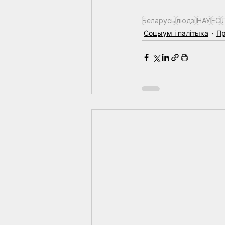
Беларусь
людзі
НАУ
ЕС
Соцыум і палітыка
П