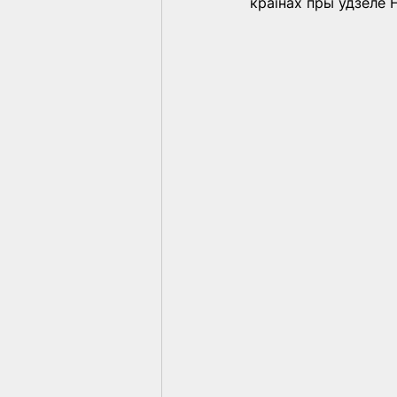
краінах пры ўдзеле 