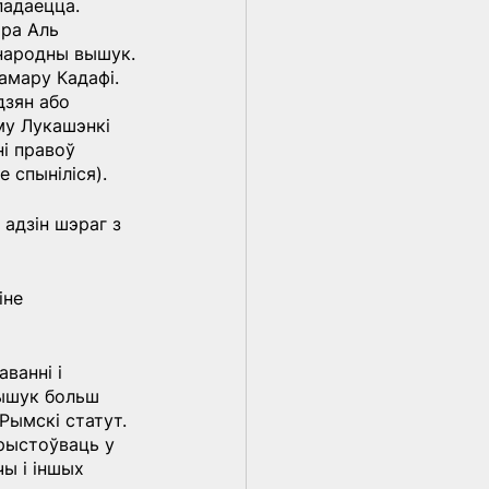
падаецца.
ра Аль 
жнародны вышук.
амару Кадафі.
дзян або 
му Лукашэнкі 
і правоў 
е спыніліся).
адзін шэраг з 
іне 
ванні і 
ышук больш 
 Рымскі статут.
рыстоўваць у 
ы і іншых 