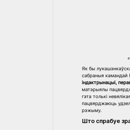
«
Як бы лукашэнкаўска
сабраныя камандай 
індактрынацыі, перав
матэрыялы пацвярдж
гэта толькі невяліка
пацвярджаюць удзел 
рэжыму.
Што спрабуе зр