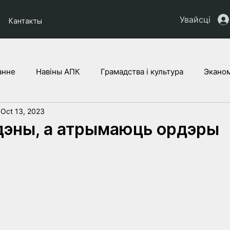
Увайсці
Кантакты
анне
Навіны АПК
Грамадства і культура
Эканом
Oct 13, 2023
ты НАУ
Дзеці Украіны
Юрыдычная аналітыка
Г
дэны, а атрымаюць ордэры