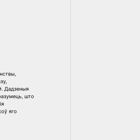
нствы, 
у, 
й. Дадзеныя 
азумець, што 
ія 
оў яго 