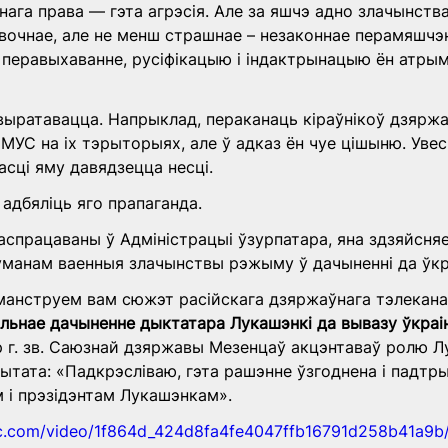
ага права — гэта агрэсія. Але за яшчэ адно злачынства
авочнае, але не менш страшнае – незаконнае перамяшчэн
х перавыхаванне, русіфікацыю і індактрынацыю ён атрым
выратавацца. Напрыклад, пераканаць кіраўнікоў дзярж
МУС на іх тэрыторыях, але ў адказ ён чуе цішыню. Уве
сці яму давядзецца несці.
 адбяліць яго прапаганда.
распрацаваны ў Адміністрацыі ўзурпатара, яна здзяйсня
манам ваенныя злачынствы рэжыму ў дачыненні да ўкра
анструем вам сюжэт расійскага дзяржаўнага тэлеканал
льнае дачыненне дыктатара Лукашэнкі да вывазу ўкраі
 г. зв. Саюзнай дзяржавы Мезенцаў акцэнтаваў ролю Лу
ытата: «Падкрэсліваю, гэта рашэнне ўзгоднена і падтр
 і прэзідэнтам Лукашэнкам».
tic.com/video/1f864d_424d8fa4fe4047ffb16791d258b41a9b/