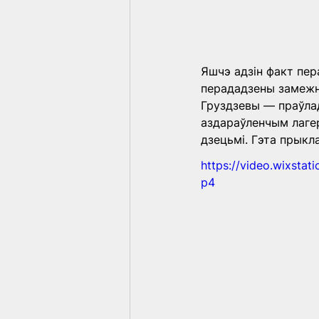
Яшчэ адзін факт пер
перададзены замежны
Груздзевы — праўлад
аздараўленчым лаге
дзецьмі. Гэта прыкл
https://video.wixsta
p4