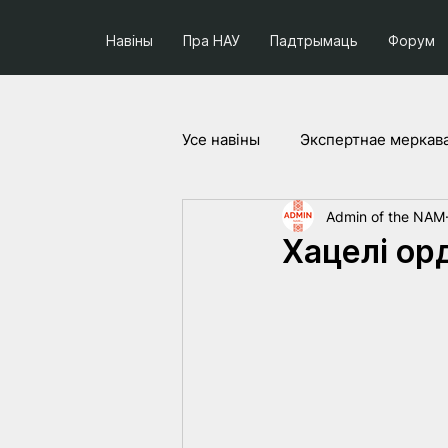
Навіны
Пра НАУ
Падтрымаць
Форум
Усе навiны
Экспертнае меркав
Admin of the NAM
Соцыум і палітыка
Праек
Хацелі ор