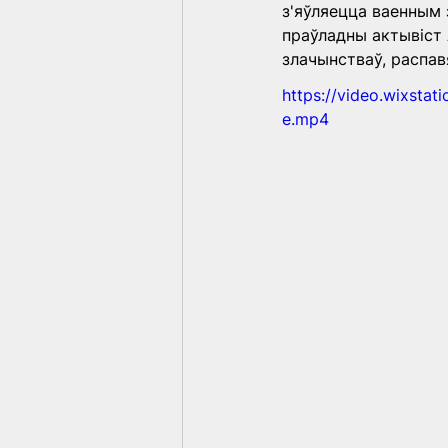
з'яўляецца ваенным 
праўладны актывіст 
злачынстваў, распав
https://video.wixst
e.mp4