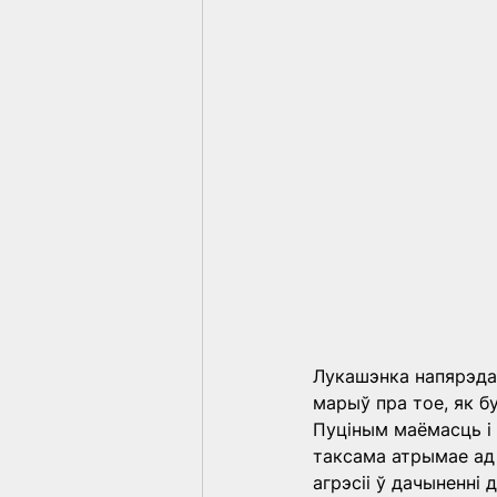
Лукашэнка напярэдад
марыў пра тое, як б
Пуціным маёмасць і 
таксама атрымае ад
агрэсіі ў дачыненні 