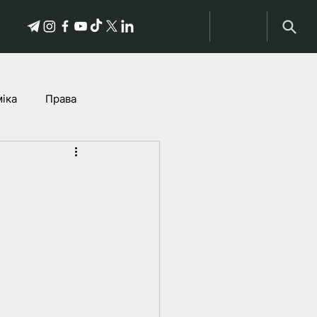
іка
Права
історыі пацярпелых