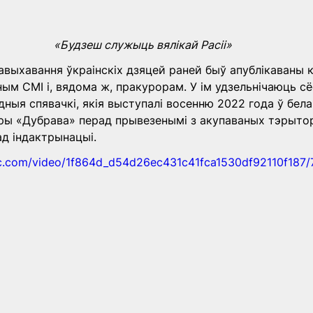
«Будзеш служыць вялікай Расіі»
авыхавання ўкраінскіх дзяцей раней быў апублікаваны 
м СМІ і, вядома ж, пракурорам. У ім удзельнічаюць с
ныя спявачкі, якія выступалі восенню 2022 года ў бела
ры «Дубрава» перад прывезенымі з акупаваных тэрыто
ад індактрынацыі.
tic.com/video/1f864d_d54d26ec431c41fca1530df92110f187/