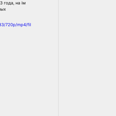
 года, на ім 
ных 
83/720p/mp4/fil