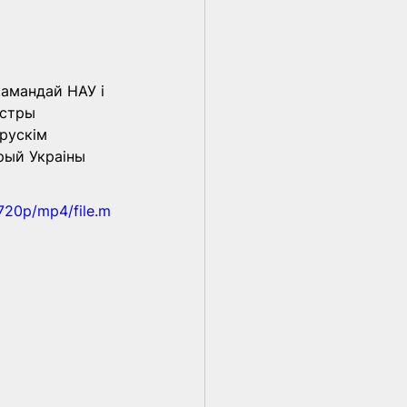
камандай НАУ і 
ёстры 
рускім 
рый Украіны 
720p/mp4/file.m