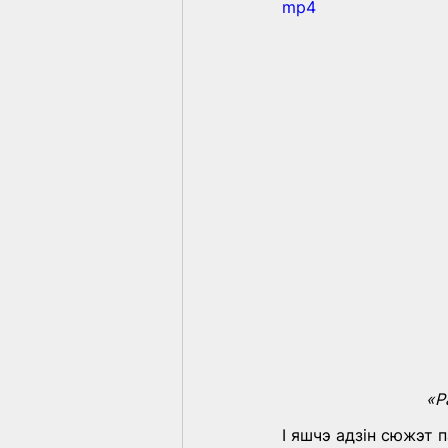
mp4
«Р
І яшчэ адзін сюжэт 