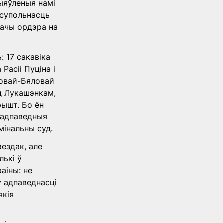
ыяўленыя намі 
 супольнасць 
дачы ордэра на 
 17 сакавіка 
асіі Пуціна і 
вовай-Бяловай 
ад Лукашэнкам, 
ышт. Бо ён 
 адпаведныя 
інальны суд.
ездак, але 
ькі ў 
аіны: не 
 адпаведнасці 
кія 