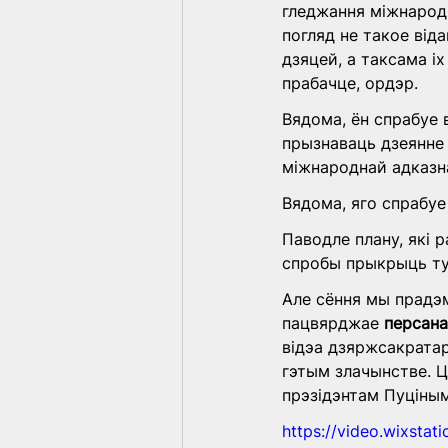
гледжання міжнародн
погляд не такое від
дзяцей, а таксама і
прабачце, ордэр.
Вядома, ён спрабуе 
прызнаваць дзеянне 
міжнароднай адказна
Вядома, яго спрабуе
Паводле плану, які 
спробы прыкрыць ту
Але сёння мы прадэм
пацвярджае 
персана
відэа дзяржсакратар
гэтым злачынстве. Ц
прэзідэнтам Пуціным
https://video.wixsta