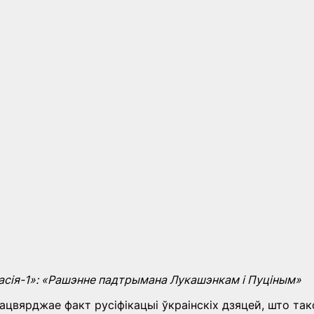
асія-1»: «Рашэнне падтрымана Лукашэнкам і Пуціным»
пацвярджае факт русіфікацыі ўкраінскіх дзяцей, што так