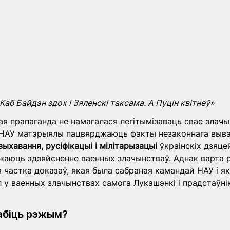
Каб Байдэн здох і Зяленскі таксама. А Пуцін квітнеў»
я прапаганда не намагалася легітымізаваць свае злачы
НАУ матэрыялы пацвярджаюць факты незаконнага вываз
ыхавання, русіфікацыі і мілітарызацыі
 ўкраінскіх дзяце
аюць здзяйсненне ваенных злачынстваў. Аднак варта р
я частка доказаў, якая была сабраная камандай НАУ і як
у ваенных злачынствах самога Лукашэнкі і прадстаўнік
абіць рэжым?