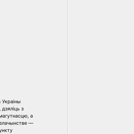
 Украіны 
дзяліць з 
магутнасцю, а 
 злачынстве — 
ункту 