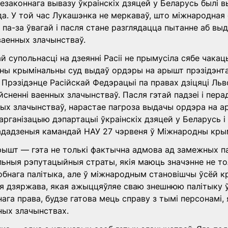
аконнага вывазу ўкраінскіх дзяцей у Беларусь былі в
а. У той час Лукашэнка не меркаваў, што міжнародная
і па-за ўвагай і пасля стане разглядацца пытанне аб вы
ваенных злачынстваў.
супольнасці на дзеянні Расіі не прымусіла сябе чакаць:
ы крымінальны суд выдаў ордэры на арышт прэзідэнта Р
Прэзідэнце Расійскай Федэрацыі па правах дзіцяці Ль
яйсненні ваенных злачынстваў. Пасля гэтай падзеі і пер
тых злачынстваў, нарастае пагроза выдачы ордэра на ар
арганізацыю дэпартацыі ўкраінскіх дзяцей у Беларусь і
ададзеныя камандай НАУ 27 чэрвеня ў Міжнародны крым
ышт — гэта не толькі фактычна адмова ад замежных па
льныя рэпутацыйныя страты, якія маюць значэнне не тол
обнага палітыка, але ў міжнародным становішчы ўсёй кр
я дзяржава, якая ажыццяўляе сваю знешнюю палітыку ў
га права, будзе гатова мець справу з тымі персонамі, я
ных злачынствах.