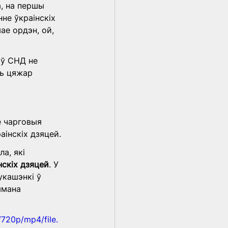
, на першы 
не ўкраінскіх 
ае ордэн, ой, 
аў СНД не 
сь цяжар 
е чарговыя 
інскіх дзяцей.
а, які 
нскіх дзяцей
. У 
кашэнкі ў 
ымана 
720p/mp4/file.