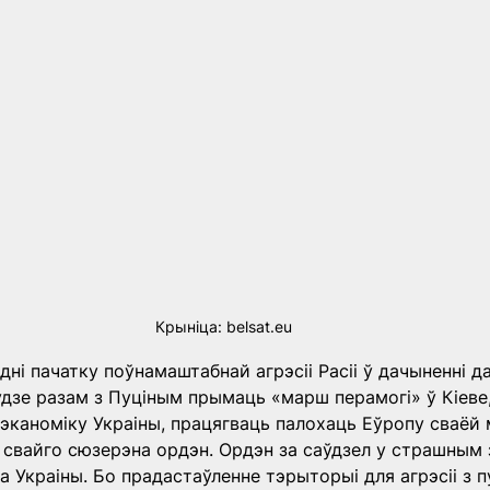
Крыніца: belsat.eu
ні пачатку поўнамаштабнай агрэсіі Расіі ў дачыненні да
удзе разам з Пуціным прымаць «марш перамогі» ў Кіеве, 
эканоміку Украіны, працягваць палохаць Еўропу сваёй 
 свайго сюзерэна ордэн. Ордэн за саўдзел у страшным
да Украіны. Бо прадастаўленне тэрыторыі для агрэсіі з п