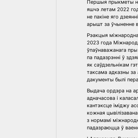
Першыя прыкметы нез
яшчэ летам 2022 год
не пакіне яго дзеянн
арышт за ўчыненне 
Рэакцыя міжнароднай 
2023 года Міжнародн
ўпаўнаважанага пры 
па падазрэнні ў здз
як саўдзельнікам гэ
таксама адказны за 
дакументы былі пер
Выдача ордэра на ар
адначасова і каласа
кантэксце іміджу ас
кожная цывілізавана
з нормамі міжнародна
падазраюцца ў ваен