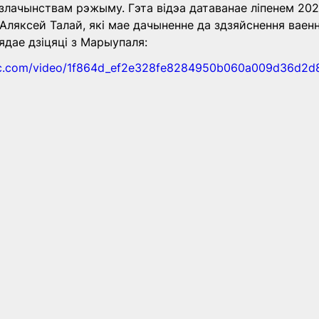
злачынствам рэжыму. Гэта відэа датаванае ліпенем 2023
Аляксей Талай, які мае дачыненне да здзяйснення ваен
ядае дзіцяці з Марыупаля:
atic.com/video/1f864d_ef2e328fe8284950b060a009d36d2d