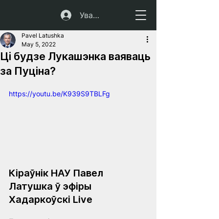
Увайсці
Pavel Latushka
May 5, 2022
Ці будзе Лукашэнка ваяваць
за Пуціна?
https://youtu.be/K939S9TBLFg
Кіраўнік НАУ Павел 
Латушка ў эфіры 
Хадаркоўскі Live