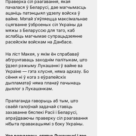
Праверка сіл рэагавання, якая 
пачалася ў Беларусі, дае магчымасць 
ацаніць патэнцыял удзелу войска ў 
вайне. Мэтай з’яўляецца максімальнае 
сцягванне ўзброеных сіл Украіны да 
мяжы з Беларуссю для таго, каб 
аслабіць магчымае супрацьдзеянне 
расейскім войскам на Данбасе.
На ліст Макея, у якім ён спрабаваў 
абгрунтаваць заходнім палітыкам, што 
ўдзел рэжыму Лукашэнкі ў вайне ва 
Украіне — гэта хлусня, няма адказу. Бо 
сёння ні ў кога з еўрапейскіх 
дыпламатаў няма планаў пачынаць 
дыялог з Лукашэнкам.
Прапаганда гаворыць аб тым, што 
сваёй галоўнай задачай ставіць 
захаванне бяспекі Расіі і Беларусі, 
апраўдваючы праверку сіл рэагавання 
нібыта правакацыямі з боку Украіны.
Усе разумеюць статус Лукашэнкі і тое, 