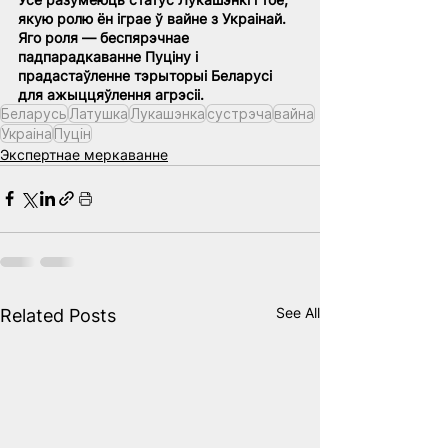
якую ролю ён іграе ў вайне з Украінай. 
Яго роля — беспярэчнае 
падпарадкаванне Пуціну і 
прадастаўленне тэрыторыі Беларусі 
для ажыццяўлення агрэсіі.
Беларусь
Латушка
Лукашэнка
сустрэча
вайна
Украiна
Пуцін
Экспертнае меркаванне
See All
Related Posts