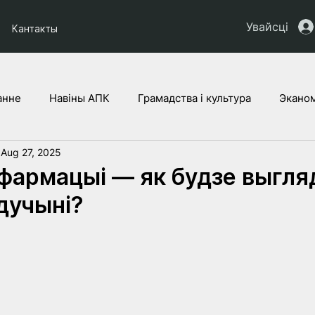
Увайсці
Кантакты
анне
Навіны АПК
Грамадства і культура
Эканом
Aug 27, 2025
ты НАУ
Дзеці Украіны
Юрыдычная аналітыка
Г
фармацыі — як будзе выгля
дучыні?