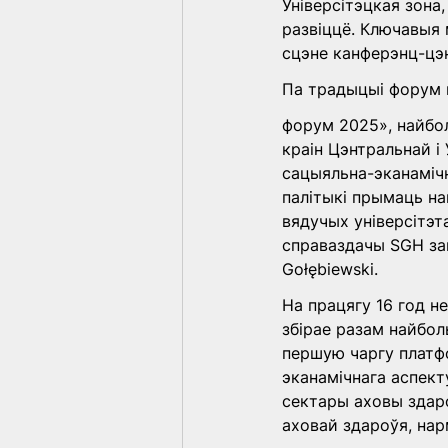
Універсітэцкая зона,
развіццё. Ключавыя
сцэне канферэнц-цэн
Па традыцыі форум 
форум 2025», найбол
краін Цэнтральнай і
сацыяльна-эканамічн
палітыкі прымаць на
вядучых універсітэ
справаздачы SGH зап
Gołębiewski.
На працягу 16 год н
збірае разам найбо
першую чаргу платф
эканамічнага аспект
сектары аховы здаро
аховай здароўя, нар