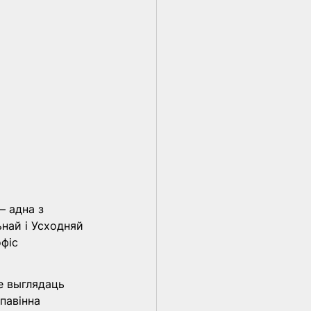
 адна з 
най і Усходняй 
фіс 
е выглядаць 
павінна 