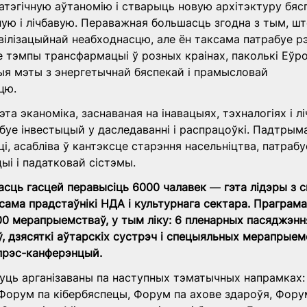
тэгічную аўтаномію і стварыць новую архітэктуру бяс
ую і лічбавую. Пераважная большасць згодна з тым, шт
вілізацыйнай неабходнасцю, але ён таксама патрабуе р
ае тэмпы трансфармацыі ў розных краінах, паколькі Еўро
ыя мэты з энергетычнай бяспекай і прамысловай 
цю.
та эканоміка, заснаваная на інавацыях, тэхналогіях і лі
абуе інвестыцый у даследаванні і распрацоўкі. Падтрым
і, асабліва ў кантэксце старэння насельніцтва, патраб
ыі і падатковай сістэмы.
асць гасцей перавысіць 6000 чалавек 
—
 гэта лідэры з с
аксама прадстаўнікі НДА і культурнага сектара. Праграм
0 мерапрыемстваў, у тым ліку: 6 пленарных пасяджэнняў
, дзясяткі аўтарскіх сустрэч і спецыяльных мерапрыемс
 прэс-канферэнцый.
ць арганізаваны па наступных тэматычных напрамках:
Форум па кібербяспецы, Форум па ахове здароўя, Форум