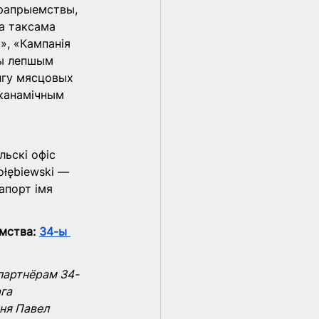
рапрыемствы, 
а таксама 
», «Кампанія 
ны лепшым 
гу мясцовых 
канамічным 
ьскі офіс 
ołębiewski — 
апорт імя 
мства: 
34-ы 
партнёрам 34-
га 
ня Павел 