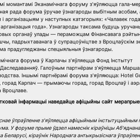
і момантамі Эканамічнага форуму з'яўляюцца гала-ме
ная рада форума ўручае ўзнагароды выбітным асобам, 
і арганізацыям у наступных катэгорыях: «Чалавек года
 арганізацыя года». Узнагароды таксама будуць уруча
овых органаў улады — пераможцам Фінансавага рэйтын
шчы, падрыхтаванага ў супрацоўніцтве з Вроцлаўскім э
сама прадугледжаны спецыяльныя ўзнагароды.
мічнага форума ў Карпачы з'яўляецца Фонд Інстытут 
Даследаванняў. Галоўным партнёрам з'яўляецца Маршал
водства. Іншымі партнёрамі форума з'яўляюцца: Hotel G
, горад Карпач — прымаючы горад, горад Вроцлаў і аэр
а Вроцлаве.
тковай інфармацыі наведайце афіцыйны сайт мерапрые
снае ўпраўленне з'яўляецца афіцыйным інстытуцыйным 
ума. У форуме прыме ўдзел намеснік кіраўніцы Аб'яднана
а Беларусі, кіраўнік Народнага антыкрызіснага ўпраўлен