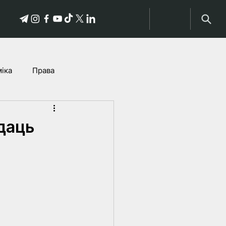
іка
Права
історыі пацярпелых
даць