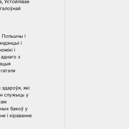
, Устойлівае 
галоўнай 
 Польшчы і 
ндэнцыі і 
мікі і 
аднаго з 
ацыя 
гатэля 
здароўя, які 
н служыць у 
кам 
еных бакоў у 
е і кіраванне 