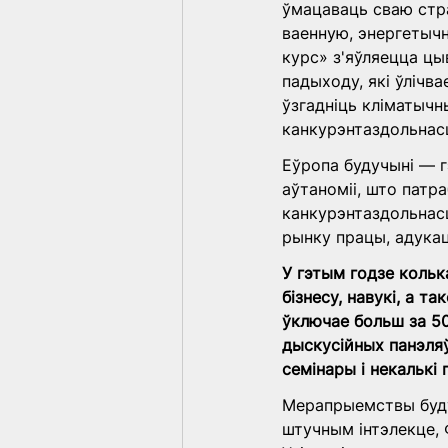
ўмацаваць сваю стра
ваенную, энергетычн
курс» з'яўляецца цы
падыходу, які ўлічв
ўзгадніць кліматычн
канкурэнтаздольнас
Еўропа будучыні — гэ
аўтаноміі, што патр
канкурэнтаздольнасц
рынку працы, адукац
У гэтым годзе кольк
бізнесу, навукі, а т
ўключае больш за 50
дыскусійных панэляў
семінары і некалькі
Мерапрыемствы буду
штучным інтэлекце, 