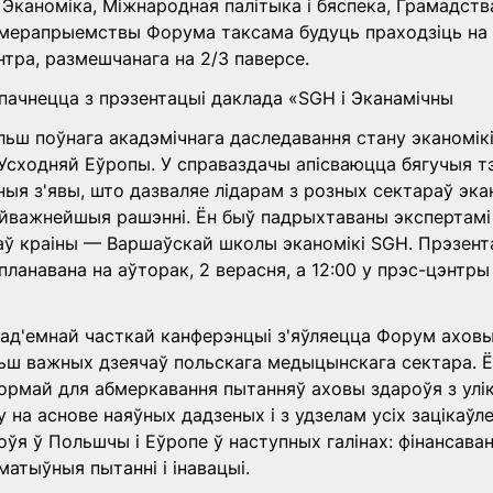
 Эканоміка, Міжнародная палітыка і бяспека, Грамадства
 мерапрыемствы Форума таксама будуць праходзіць на 
тра, размешчанага на 2/3 паверсе.
пачнецца з прэзентацыі даклада «SGH і Эканамічны
ьш поўнага акадэмічнага даследавання стану эканомікі
 Усходняй Еўропы. У справаздачы апісваюцца бягучыя тэ
ыя з'явы, што дазваляе лідарам з розных сектараў экано
йважнейшыя рашэнні. Ён быў падрыхтаваны экспертамі 
таў краіны — Варшаўскай школы эканомікі SGH. Прэзент
ланавана на аўторак, 2 верасня, а 12:00 у прэс-цэнтры 
еад'емнай часткай канферэнцыі з'яўляецца Форум аховы 
льш важных дзеячаў польскага медыцынскага сектара. Ё
ормай для абмеркавання пытанняў аховы здароўя з улі
у на аснове наяўных дадзеных і з удзелам усіх зацікаўл
ўя ў Польшчы і Еўропе ў наступных галінах: фінансаванн
матыўныя пытанні і інавацыі.