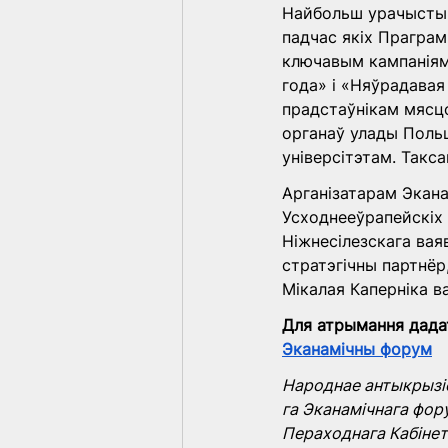
Найбольш урачыстым
падчас якіх Праграм
ключавым кампаніям 
года» і «Няўрадавая
прадстаўнікам мясц
органаў улады Поль
універсітэтам. Так
Арганізатарам Экана
Усходнееўрапейскіх 
Ніжнесілезскага вая
стратэгічны партнёр
Мікалая Каперніка в
Для атрымання дада
Эканамічны форум
Народнае антыкрызі
га Эканамічнага фор
Пераходнага Кабінет