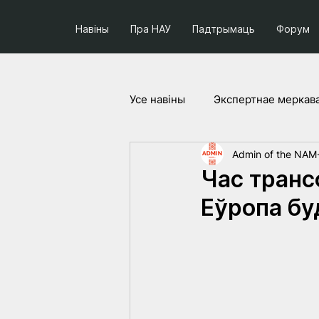
Навіны
Пра НАУ
Падтрымаць
Форум
Усе навiны
Экспертнае меркав
Admin of the NAM
Соцыум і палітыка
Праек
Час транс
Еўропа бу