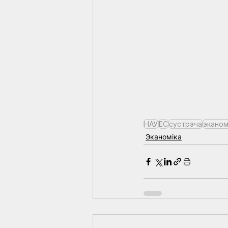
НАУ
ЕС
сустрэча
эканом
Эканоміка