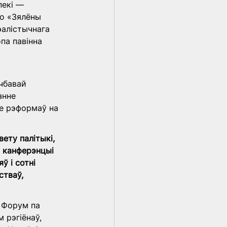
пекі — 
о «Зялёны 
эалістычнага 
па павінна 
чбавай 
анне 
уе рэформаў на 
вету палітыкі, 
а канферэнцыі 
 і сотні 
тваў, 
 Форум па 
 рэгіёнаў, 