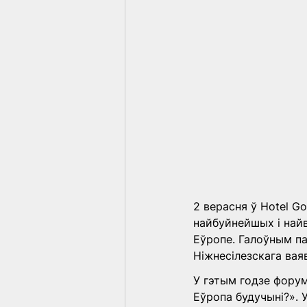
2 верасня ў Hotel G
найбуйнейшых і найв
Еўропе. Галоўным па
Ніжнесілезскага вая
У гэтым годзе форум
Еўропа будучыні?». 