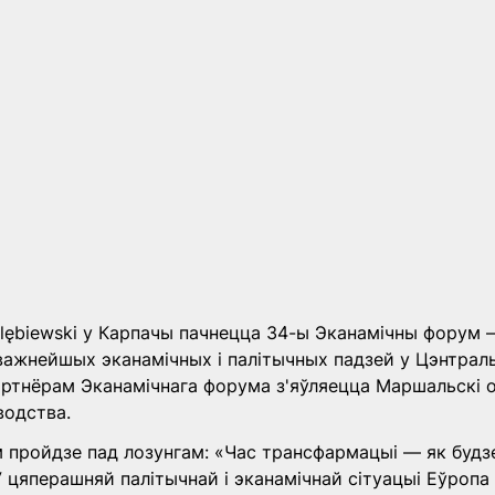
olębiewski у Карпачы пачнецца 34-ы Эканамічны форум —
ажнейшых эканамічных і палітычных падзей у Цэнтраль
ртнёрам Эканамічнага форума з'яўляецца Маршальскі о
водства.
 пройдзе пад лозунгам: «Час трансфармацыі — як будз
У цяперашняй палітычнай і эканамічнай сітуацыі Еўропа 