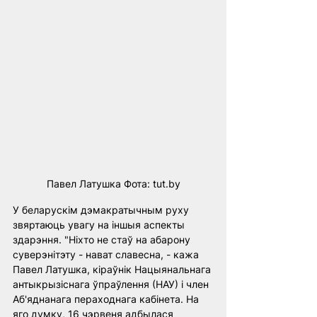
Павел Латушка Фота: tut.by
У беларускім дэмакратычным руху 
звяртаюць увагу на іншыя аспекты 
здарэння. "Ніхто не стаў на абарону 
суверэнітэту - нават славесна, - кажа 
Павел Латушка, кіраўнік Нацыянальнага 
антыкрызіснага ўпраўлення (НАУ) і член 
Аб'яднанага пераходнага кабінета. На 
яго думку, 16 чэрвеня адбылася 