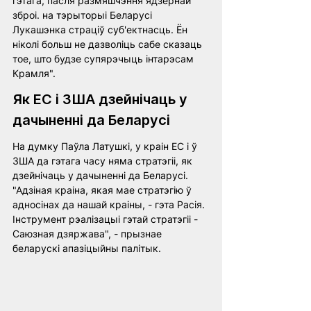
гэтага, пасля размяшчэння ядзернай 
зброі. на тэрыторыі Беларусі 
Лукашэнка страціў суб'ектнасць. Ён 
ніколі больш не дазволіць сабе сказаць 
тое, што будзе супярэчыць інтарэсам 
Крамля".
Як ЕС і ЗША дзейнічаць у 
дачыненні да Беларусі
На думку Паўла Латушкі, у краін ЕС і ў 
ЗША да гэтага часу няма стратэгіі, як 
дзейнічаць у дачыненні да Беларусі. 
"Адзіная краіна, якая мае стратэгію ў 
адносінах да нашай краіны, - гэта Расія. 
Інструмент рэалізацыі гэтай стратэгіі - 
Саюзная дзяржава", - прызнае 
беларускі апазіцыйны палітык.