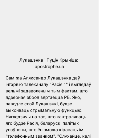
Лукашэнка і Пуцін Крыніца: 
apostrophe.ua
Сам жа Аляксандр Лукашэнка даў 
інтэрв'ю тэлеканалу "Расія 1" і выглядаў 
вельмі задаволеным тым фактам, што 
ядзерная зброя вяртаецца РБ. Яно, 
паводле слоў Лукашэнкі, будзе 
выконваць стрымальную функцыю. 
Нягледзячы на тое, што кантраляваць 
яго будзе Расія, беларускі палітык 
упэўнены, што ён зможа кіраваць ім 
"тэлефонным званком". "Слухайце, калі 