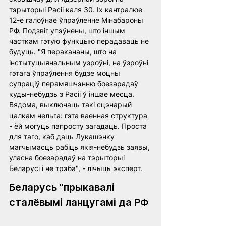
тэрыторыі Расіі каля 30. Іх кантралюе 
12-е галоўнае ўпраўленне Мінабароны 
РФ. Подзвіг упэўнены, што іншым 
часткам гэтую функцыю перадаваць не 
будуць. "Я перакананы, што на 
інстытуцыянальным узроўні, на ўзроўні 
гэтага ўпраўлення будзе моцны 
супраціў перамяшчэнню боезарадаў 
куды-небудзь з Расіі ў іншае месца. 
Вядома, выключаць такі сцэнарый 
цалкам нельга: гэта ваенная структура 
- ёй могуць папросту загадаць. Проста 
для таго, каб даць Лукашэнку 
магчымасць рабіць якія-небудзь заявы, 
уласна боезарадаў на тэрыторыі 
Беларусі і не трэба", - лічыць эксперт.
Беларусь "прыкавалі 
сталёвымі ланцугамі да РФ