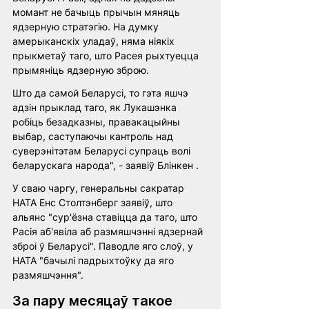
момант не бачыць прычын мяняць 
ядзерную стратэгію. На думку 
амерыканскіх уладаў, няма ніякіх 
прыкметаў таго, што Расея рыхтуецца 
прымяніць ядзерную зброю. 
Што да самой Беларусі, то гэта яшчэ 
адзін прыклад таго, як Лукашэнка 
робіць безадказны, правакацыйны 
выбар, саступаючы кантроль над 
суверэнітэтам Беларусі супраць волі 
беларускага народа", - заявіў Блінкен . 
У сваю чаргу, генеральны сакратар 
НАТА Енс Столтэнберг заявіў, што 
альянс "сур'ёзна ставіцца да таго, што 
Расія аб'явіла аб размяшчэнні ядзернай 
зброі ў Беларусі". Паводле яго слоў, у 
НАТА "бачылі падрыхтоўку да яго 
размяшчэння". 
За пару месяцаў такое 