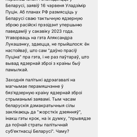
Беларусі, заявіў 16 чэрвеня Уладзімір 
Пуцін. Аб планах РФ размясціць у 
Беларусі сваю тактычную ядзерную 
зброю расійскі прэзідэнт упершыню 
паведаміў у сакавіку 2023 года. 
Угаворваць на гэта Аляксандра 
Лукашэнку, здаецца, не прыйшлося: ён 
настойваў, што сам "даўно прасіў 
Пуціна" пра гэта, і не раз паўтараў, што 
вывад ядзернай зброі з краіны быў 
памылкай.
Заходнія палітыкі адрэагавалі на 
магчымае перамяшчэнне ў 
бяз'ядзерную краіну ядзернай зброі 
стрыманымі заявамі. Тым часам 
беларускія дэмакратычныя сілы 
заклікаюць да "жорсткіх дзеянняў", 
інакш гэты крок, на іх думку, "прывядзе 
да поўнай страты палітычнай 
суб'ектнасці Беларусі". Чаму?