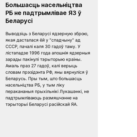
Большасць насельніцтва 
РБ не падтрымлівае ЯЗ ў 
Беларусі
Выводзіць з Беларусі ядзерную зброю, 
якая дасталася ёй у "спадчыну" ад 
СССР, пачалі каля 30 гадоў таму. У 
лістападзе 1996 года апошнія ядзерныя 
зарады пакінулі тэрыторыю краіны. 
Амаль праз 27 гадоў, калі верыць 
словам прэзідэнта РФ, яны вярнуліся ў 
Беларусь. Пры тым, што большасць 
насельніцтва РБ, у тым ліку 
перакананыя прыхільнікі Лукашэнкі, не 
падтрымліваюць размяшчэнне на 
тэрыторыі Беларусі расійскай ЯА.