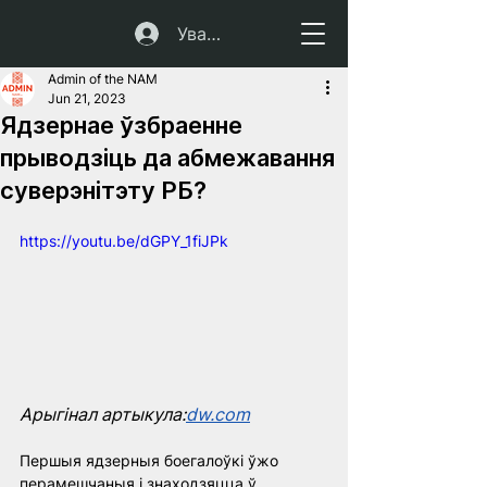
Увайсці
Admin of the NAM
Jun 21, 2023
Ядзернае ўзбраенне
прыводзіць да абмежавання
суверэнітэту РБ?
https://youtu.be/dGPY_1fiJPk
Арыгінал артыкула:
dw.com
Першыя ядзерныя боегалоўкі ўжо 
перамешчаныя і знаходзяцца ў 