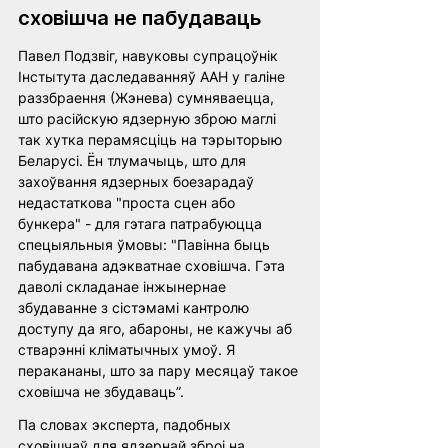
сховішча не пабудаваць
Павел Подзвіг, навуковы супрацоўнік 
Інстытута даследаванняў ААН у галіне 
раззбраення (Жэнева) сумняваецца, 
што расійскую ядзерную зброю маглі 
так хутка перамясціць на тэрыторыю 
Беларусі. Ён тлумачыць, што для 
захоўвання ядзерных боезарадаў 
недастаткова "проста сцен або 
бункера" - для гэтага патрабуюцца 
спецыяльныя ўмовы: "Павінна быць 
пабудавана адэкватнае сховішча. Гэта 
даволі складанае інжынернае 
збудаванне з сістэмамі кантролю 
доступу да яго, абароны, не кажучы аб 
стварэнні кліматычных умоў. Я 
перакананы, што за пару месяцаў такое 
сховішча не збудаваць”. 
Па словах эксперта, падобных 
сховішчаў для ядзернай зброі на 