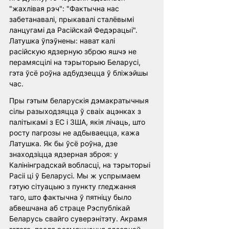
"жахлівая рэч": "Фактычна нас 
забетанавалі, прыкавалі сталёвымі 
ланцугамі да Расійскай Федэрацыі". 
Латушка ўпэўнены: нават калі 
расійскую ядзерную зброю яшчэ не 
перамясцілі на тэрыторыю Беларусі, 
гэта ўсё роўна адбудзецца ў бліжэйшы 
час.
Пры гэтым беларускія дэмакратычныя 
сілы разыходзяцца ў сваіх ацэнках з 
палітыкамі з ЕС і ЗША, якія лічаць, што 
росту пагрозы не адбываецца, кажа 
Латушка. Як бы ўсё роўна, дзе 
знаходзіцца ядзерная зброя: у 
Калінінградскай вобласці, на тэрыторыі 
Расіі ці ў Беларусі. Мы ж успрымаем 
гэтую сітуацыю з пункту гледжання 
таго, што фактычна ў пятніцу было 
абвешчана аб страце Рэспублікай 
Беларусь свайго суверэнітэту. Акрамя 