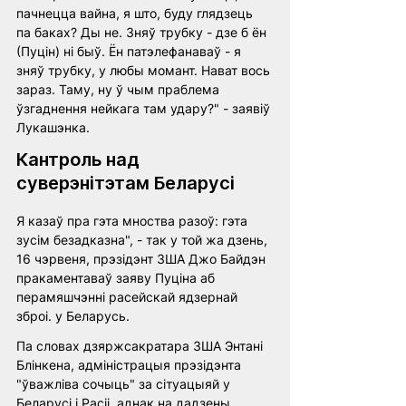
пачнецца вайна, я што, буду глядзець 
па баках? Ды не. Зняў трубку - дзе б ён 
(Пуцін) ні быў. Ён патэлефанаваў - я 
зняў трубку, у любы момант. Нават вось 
зараз. Таму, ну ў чым праблема 
ўзгаднення нейкага там удару?" - заявіў 
Лукашэнка.
Кантроль над 
суверэнітэтам Беларусі
Я казаў пра гэта мноства разоў: гэта 
зусім безадказна", - так у той жа дзень, 
16 чэрвеня, прэзідэнт ЗША Джо Байдэн 
пракаментаваў заяву Пуціна аб 
перамяшчэнні расейскай ядзернай 
зброі. у Беларусь.
Па словах дзяржсакратара ЗША Энтані 
Блінкена, адміністрацыя прэзідэнта 
"ўважліва сочыць" за сітуацыяй у 
Беларусі і Расіі, аднак на дадзены 