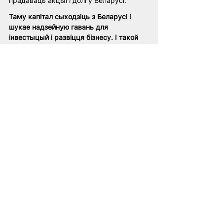
прадаваць акцыі і долі ў Беларусі. 
Таму капітал сыходзіць з Беларусі і 
шукае надзейную гавань для 
інвестыцый і развіцця бізнесу. І такой 
гаванню можа стаць Любускае 
ваяводства.
Беларусь
НАУ
ЕС
сустрэча
санкцыi
эканоміка
Эканоміка
See All
Related Posts