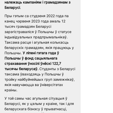
належаць кампаніям і грамадзянам з 
Беларусі
.
Пры гэтым са студзеня 2022 года па 
канец чэрвеня 2023 года амаль 12 
тысяч грамадзян Беларусі 
зарэгістраваліся ў Польшчы ў статусе 
індывідуальных прадпрымальнікаў. 
Таксама расце і агульная колькасць 
беларускіх грамадзян, якія працуюць у 
Польшчы. 
У ліпені гэтага года ў 
Польшчы ў фонд сацыяльнага 
страхавання ўносілі ўнёскі 122,7 
тысячы беларусаў.
 Студэнты з Беларусі 
таксама ўваходзяць у Польшчы ў 
тройку найбуйнейшых груп замежнікаў, 
якія навучаюцца ва ўніверсітэтах 
краіны. 
У той самы час агульная сітуацыя ў 
Беларусі, як у цэлым у краіне, так і для 
беларускага бізнэсу ў прыватнасці, 