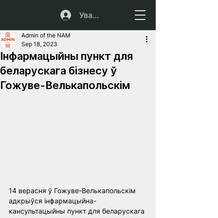
Увайсці
Admin of the NAM
Sep 18, 2023
Інфармацыйны пункт для
беларускага бізнесу ў
Гожуве-Велькапольскім
14 верасня ў Гожуве-Велькапольскім 
адкрыўся інфармацыйна-
кансультацыйны пункт для беларускага 