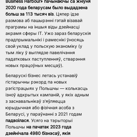
Business Harbour» пачынаючы са жніўня 
2020 года беларусам было выдадзена 
больш за 113 тысяч віз
. Цяпер ідзе 
размова аб пашырэнні гэтай візавай 
праграмы на іншыя віды дзейнасці 
акрамя сферы IT. Ужо зараз беларускія 
прадпрымальнікі і рамеснікі ўносяць 
свой уклад у польскую эканоміку (у 
тым ліку ў выглядзе павелічэння 
падатковых паступленняў, стварэння 
новых працоўных месцаў).
Беларускі бізнес летась устанавіў 
гістарычны рэкорд па новых 
рэгістрацыях у Польшчы — колькасць 
ізноў адкрытых кампаній, у якіх адным 
з заснавальнікаў з'яўляецца 
юрыдычная або фізічная асоба з 
Беларусі, у параўнанні з 2021 годам 
падвоілася
. Усяго на тэрыторыі 
Польшчы 
на пачатак 2023 года 
дзейнічала 4980 бізнэсаў, якія 