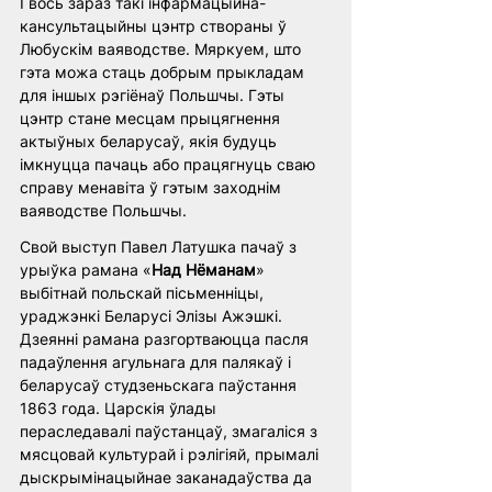
І вось зараз такі інфармацыйна-
кансультацыйны цэнтр створаны ў 
Любускім ваяводстве. Мяркуем, што 
гэта можа стаць добрым прыкладам 
для іншых рэгіёнаў Польшчы. Гэты 
цэнтр стане месцам прыцягнення 
актыўных беларусаў, якія будуць 
імкнуцца пачаць або працягнуць сваю 
справу менавіта ў гэтым заходнім 
ваяводстве Польшчы. 
Свой выступ Павел Латушка пачаў з 
урыўка рамана «
Над Нёманам
» 
выбітнай польскай пісьменніцы, 
ураджэнкі Беларусі Элізы Ажэшкі. 
Дзеянні рамана разгортваюцца пасля 
падаўлення агульнага для палякаў і 
беларусаў студзеньскага паўстання 
1863 года. Царскія ўлады 
пераследавалі паўстанцаў, змагаліся з 
мясцовай культурай і рэлігіяй, прымалі 
дыскрымінацыйнае заканадаўства да 