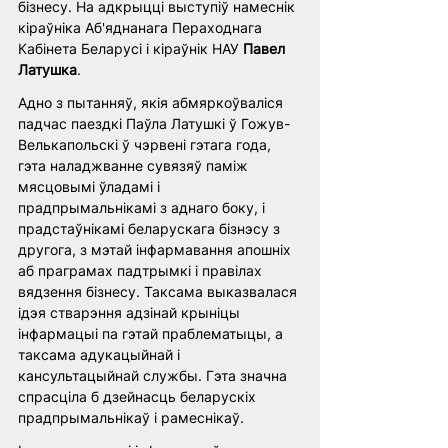
бізнесу. На адкрыцці выступіў намеснік 
кіраўніка Аб'яднанага Пераходнага 
Кабінета Беларусі і кіраўнік НАУ 
Павел 
Латушка
.
Адно з пытанняў, якія абмяркоўваліся 
падчас паездкі Паўла Латушкі ў Гожув-
Велькапольскі ў чэрвені гэтага года, 
гэта наладжванне сувязяў паміж 
мясцовымі ўладамі і 
прадпрымальнікамі з аднаго боку, і 
прадстаўнікамі беларускага бізнэсу з 
другога, з мэтай інфармавання апошніх 
аб праграмах падтрымкі і правілах 
вядзення бізнесу. Таксама выказвалася 
ідэя стварэння адзінай крыніцы 
інфармацыі па гэтай праблематыцы, а 
таксама адукацыйнай і 
кансультацыйнай службы. Гэта значна 
спрасціла б дзейнасць беларускіх 
прадпрымальнікаў і рамеснікаў.