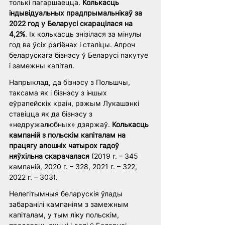
толькі пагаршаецца. 
Колькасць 
індывідуальных прадпрымальнікаў за 
2022 год у Беларусі скарацілася на 
4,2%
. Іх колькасць знізілася за мінулы 
год ва ўсіх рэгіёнах і сталіцы. Апроч 
беларускага бізнэсу ў Беларусі пакутуе 
і замежны капітал.
Напрыклад, да бізнэсу з Польшчы, 
таксама як і бізнэсу з іншых 
еўрапейскіх краін, рэжым Лукашэнкі 
ставіцца як да бізнэсу з 
«недружалюбных» дзяржаў. 
Колькасць 
кампаній з польскім капіталам на 
працягу апошніх чатырох гадоў 
няўхільна скарачалася
 (2019 г. – 345 
кампаній, 2020 г. – 328, 2021 г. – 322, 
2022 г. – 303).
Нелегітымныя беларускія ўлады 
забаранілі кампаніям з замежным 
капіталам, у тым ліку польскім, 