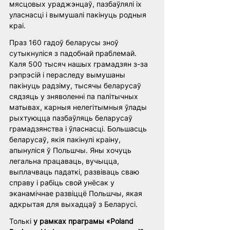
мясцовых ураджэнцаў, пазбаўлялі іх 
уласнасці і вымушалі пакінуць родныя 
краі. 
Праз 160 гадоў беларусы зноў 
сутыкнуліся з падобнай праблемай. 
Каля 500 тысяч нашых грамадзян з-за 
рэпрэсій і пераследу вымушаны 
пакінуць радзіму, тысячы беларусаў 
сядзяць у зняволенні па палітычных 
матывах, карныя нелегітымныя ўлады 
рыхтуюцца пазбаўляць беларусаў 
грамадзянства і ўласнасці. Большасць 
беларусаў, якія пакінулі краіну, 
апынуліся ў Польшчы. Яны хочуць 
легальна працаваць, вучыцца, 
выплачваць падаткі, развіваць сваю 
справу і рабіць свой унёсак у 
эканамічнае развіццё Польшчы, якая 
адкрытая для выхадцаў з Беларусі. 
Толькі 
у рамках праграмы «Poland 