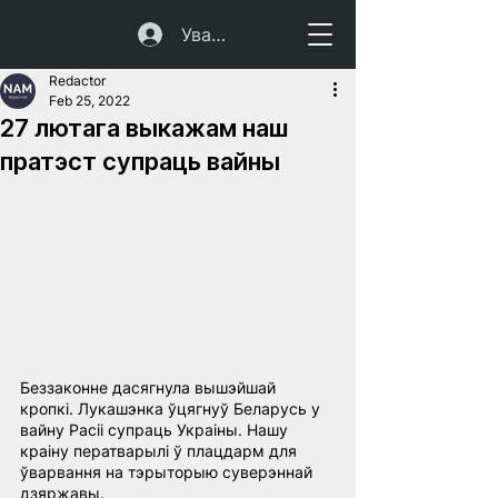
Увайсці
Redactor
Feb 25, 2022
27 лютага выкажам наш
пратэст супраць вайны
Беззаконне дасягнула вышэйшай 
кропкі. Лукашэнка ўцягнуў Беларусь у 
вайну Расіі супраць Украіны. Нашу 
краіну ператварылі ў плацдарм для 
ўварвання на тэрыторыю суверэннай 
дзяржавы.