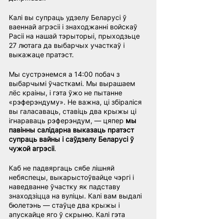
Калі вы супраць удзелу Беларусі ў 
ваеннай агрэсіі і знаходжанні войскаў 
Расіі на нашай тэрыторыі, прыходзьце 
27 лютага да выбарчых участкаў і 
выкажаце пратэст.
Мы сустрэнемся а 14:00 побач з 
выбарчымі ўчасткамі. Мы вырашаем 
лёс краіны, і гэта ўжо не пытанне 
«рэферэндуму». Не важна, ці збіраліся 
вы галасаваць, ставіць два крыжы ці 
ігнараваць рэферэндум, — цяпер 
мы 
павінны салідарна выказаць пратэст 
супраць вайны і саўдзелу Беларусі ў 
чужой агрэсіі
.
Каб не падвяргаць сябе лішняй 
небяспецы, выкарыстоўвайце чэргі і 
наведванне ўчастку як падставу 
знаходзіцца на вуліцы. Калі вам выдалі 
бюлетэнь — стаўце два крыжы і 
апускайце яго ў скрыню. Калі гэта 