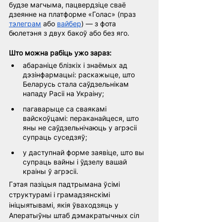
будзе магчыма, пацвердзіце сваё 
дзеянне на платформе «Голас» (праз
тэлеграм
або
вайбер
) — з фота 
бюлетэня з двух бакоў або без яго.
Што можна рабіць ужо зараз:
абараніце блізкіх і знаёмых ад 
дэзінфармацыі: раскажыце, што 
Беларусь стала саўдзельнікам 
нападу Расіі на Украіну;
пагаварыце са сваякамі 
вайскоўцамі: пераканайцеся, што 
яны не саўдзельнічаюць у агрэсіі 
супраць суседзяў;
у даступнай форме заявіце, што вы 
супраць вайны і ўдзелу вашай 
краіны ў агрэсіі.
Гэтая пазіцыя падтрымана ўсімі 
структурамі і грамадзянскімі 
ініцыятывамі, якія ўваходзяць у 
Аператыўны штаб дэмакратычных сіл 