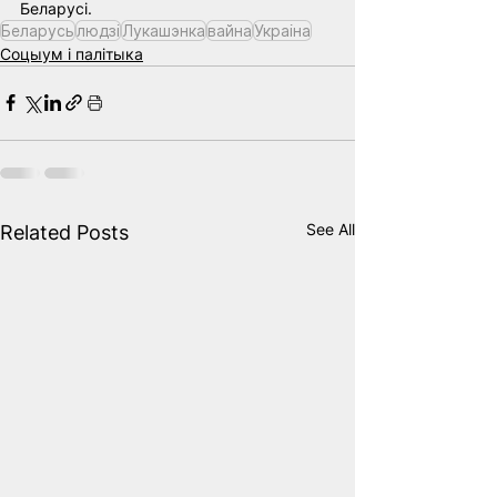
Беларусі.
Беларусь
людзі
Лукашэнка
вайна
Украiна
Соцыум і палітыка
See All
Related Posts