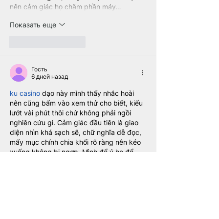
nên cảm giác họ chăm phần máy…
Показать еще
Лайк
Ответить
Гость
6 дней назад
ku casino
 dạo này mình thấy nhắc hoài 
nên cũng bấm vào xem thử cho biết, kiểu 
lướt vài phút thôi chứ không phải ngồi 
nghiên cứu gì. Cảm giác đầu tiên là giao 
diện nhìn khá sạch sẽ, chữ nghĩa dễ đọc, 
mấy mục chính chia khối rõ ràng nên kéo 
xuống không bị ngợp. Mình để ý họ để 
phần giới thiệu với chính sách bảo mật 
điều khoản khá lộ, không phải mò trong 
chân trang mới…
Показать еще
Лайк
Ответить