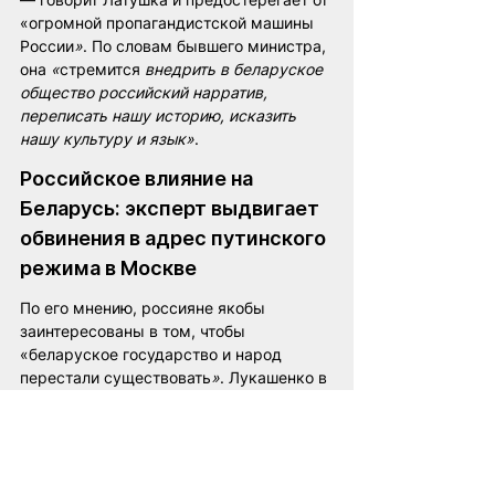
«огромной пропагандистской машины 
России
»
. По словам бывшего министра, 
она 
«
стремится 
внедрить в беларуское 
общество российский нарратив, 
переписать нашу историю, исказить 
нашу культуру и язык»
.
Российское влияние на 
Беларусь: эксперт выдвигает 
обвинения в адрес путинского 
режима в Москве
По его мнению, россияне якобы 
заинтересованы в том, чтобы 
«беларуское государство и народ 
перестали существовать
»
. Лукашенко в 
этой цели Москвы - не более чем 
«марионетка Кремля
»
, заявил Латушка 
в интервью Merkur.de агентству 
IPPEN.MEDIA: «Мы боремся за 
существование нашего государства, за 