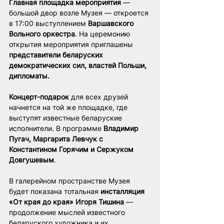
Главная площадка мероприятия
 — 
большой двор возле Музея — откроется 
в 17:00 выступлением 
Варшавского 
Вольного оркестра
. На церемонию 
открытия мероприятия приглашены 
представители беларуских 
демократических сил, властей Польши, 
дипломаты.
Концерт-подарок
 для всех друзей 
начнется на той же площадке, где 
выступят известные беларуские 
исполнители. В программе 
Владимир 
Пугач, Маргарита Левчук с 
Константином Горячим и Сержуком 
Довгушевым
.
В галерейном пространстве Музея 
будет показана тотальная 
инсталляция 
«От края до края» Игоря Тишина
 — 
продолжение мыслей известного 
беларуского художника и их 