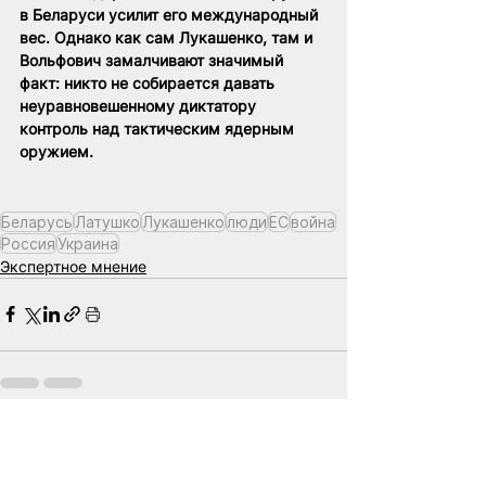
в Беларуси усилит его международный 
вес. Однако как сам Лукашенко, там и 
Вольфович замалчивают значимый 
факт: никто не собирается давать 
неуравновешенному диктатору 
контроль над тактическим ядерным 
оружием.
Беларусь
Латушко
Лукашенко
люди
ЕС
война
Россия
Украина
Экспертное мнение
Смотреть все
Похожие посты