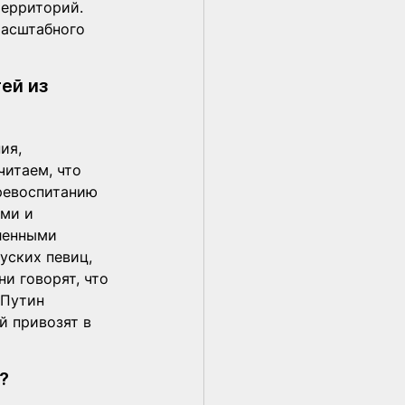
ерриторий. 
масштабного 
ей из 
ия, 
читаем, что 
ревоспитанию 
ми и 
ленными 
уских певиц, 
и говорят, что 
 Путин 
й привозят в 
  