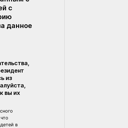
й с 
рию 
а данное 
тельства, 
резидент 
ь из 
алуйста, 
к вы их 
сного 
что 
детей в 