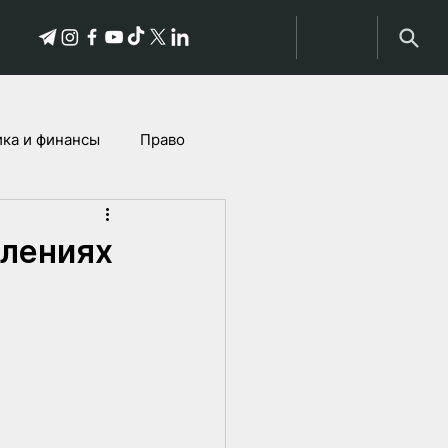
ка и финансы
Право
Истории пострадавших
плениях