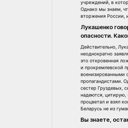
учреждений, в кото
Однако мы знаем, ч
вторжения России, и
Лукашенко говор
опасности. Како
Действительно, Лука
неоднократно заявля
это откровенная ло
и прокремлевской п
военизированными о
пропагандистами. Од
сестер Груздевых, с
надеются, цитирую, 
процветал и взял ко
Беларусь не из гум
Вы знаете, оста