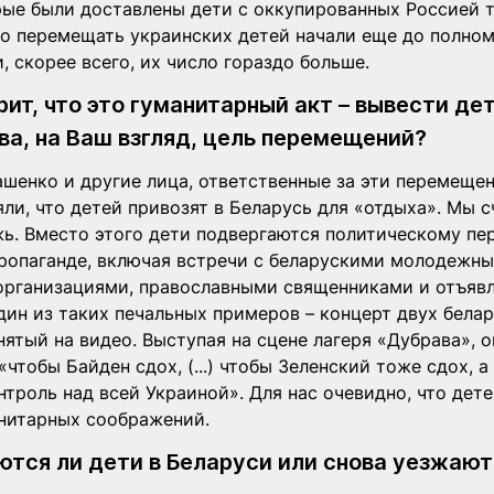
рые были доставлены дети с оккупированных Россией т
то перемещать украинских детей начали еще до полно
, скорее всего, их число гораздо больше.
ит, что это гуманитарный акт – вывести дет
ва, на Ваш взгляд, цель перемещений?  
шенко и другие лица, ответственные за эти перемещен
ли, что детей привозят в Беларусь для «отдыха». Мы с
жь. Вместо этого дети подвергаются политическому пе
ропаганде, включая встречи с беларускими молодежны
рганизациями, православными священниками и отъяв
ин из таких печальных примеров – концерт двух белар
нятый на видео. Выступая на сцене лагеря «Дубрава», он
«чтобы Байден сдох, (...) чтобы Зеленский тоже сдох, а
нтроль над всей Украиной». Для нас очевидно, что дете
анитарных соображений.
ются ли дети в Беларуси или снова уезжают?