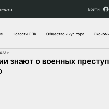
Войти
онтакты
ие
Новости ОПК
Общество и культура
Экономи
2023 г.
кты НАУ
Дети Украины
Юридическая аналитика
ии знают о военных престу
о