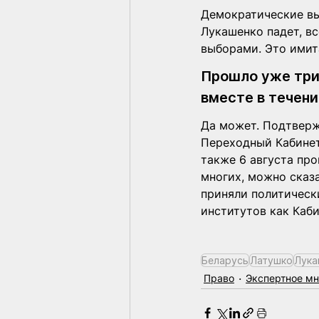
Демократические вы
Лукашенко падет, вс
выборами. Это имит
Прошло уже три 
вместе в течен
Да может. Подтверж
Переходный Кабинет
также 6 августа пр
многих, можно сказ
приняли политическ
институтов как Каби
Беларусь
Латушко
Лука
Право
Экспертное м