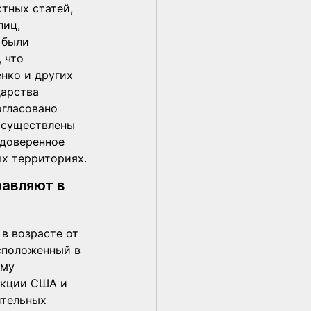
тных статей, 
иц, 
 были 
 что 
нко и других 
арства 
огласовано 
осуществлены 
 доверенное 
ых территориях.
равляют в 
 в возрасте от 
асположенный в 
му 
нкции США и 
ительных 