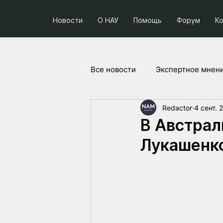
Новости
О НАУ
Помощь
Форум
К
Все новости
Экспертное мнен
Redactor
4 сент. 
Социум и политика
Прое
В Австрал
Лукашенк