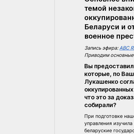
темой незако
оккупированн
Беларуси и о
военное пре
Запись эфира: 
ABC Ra
Приводим основные 
Вы предоставил
которые, по Ваш
Лукашенко согла
оккупированных
что это за дока
собирали?  
При подготовке наш
управления изучила
беларуские государ