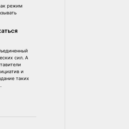
как режим 
азывать 
жаться 
бъединенный 
ских сил. А 
тавители 
ициатив и 
дание таких 
.