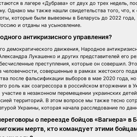
стаются в лагере «Дубрава» от двух до трех недель, пос
у. Однако мы также нашли свидетельства того, что, к
оты, которые были вывезены в Беларусь до 2022 года,
Россию и отданы на усыновление.
родного антикризисного управления?
ого демократического движения, Народное антикризисн
Александра Лукашенко и других представителей его ре
бесчисленные преступления, которые он совершил. Это
в человечности, совершенные в рамках жестокого пода
тва после фальсификации выборов в мае 2020 года, но
его роль как соагрессора в российском вторжении в У
и участие в незаконном перемещении украинских детей
сией территорий. В этом вопросе мы также тесно сотр
атурой Украины, которая начала расследование по дан
ереговоры о переезде бойцов «Вагнера» в Б
ригожин мертв, кто командует этими бойцам