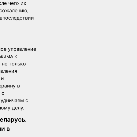
ле чего их 
 сожалению, 
 впоследствии 
ое управление 
жима к 
 не только 
вления 
 и 
краину в 
 с 
удничаем с 
ному делу.
еларусь. 
и в 