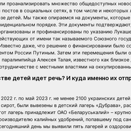
гли проанализировать множество общедоступных новос
 постов в социальных сетях, в том числе и некоторых л
зе детей. Мы также опираемся на документы, которые
фиденциальном порядке. Эти документы подтверждают,
рганизованы и профинансированы по указанию Лукаше
ействующих от имени так называемого Союзного госуд
 Известно даже, что решение о финансировании было с
ентом России Путиным. Затем эти перемещения были 
 паралимпийца Алексея Талая, известного как близкое
сотрудничестве с местными властями на оккупированн
тве детей идет речь? И куда именно их отп
 2022 г. по май 2023 г. не менее 2100 украинских детей
я сирот, были вывезены в детский лагерь «Дубрава», р
тот лагерь принадлежит ОАО «Беларуськалий» – крупно
роизводителю калийных удобрений, попавшему под са
 сегодняшний день мы выявили пять лагерей и оздоров