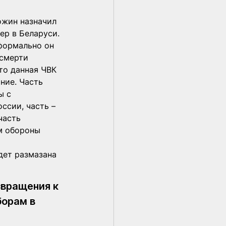
ожин назначил 
ер в Беларуси. 
формально он 
 смерти 
то данная ЧВК 
ние. Часть 
ы с 
сии, часть – 
часть 
м обороны 
дет размазана 
звращения к 
орам в 