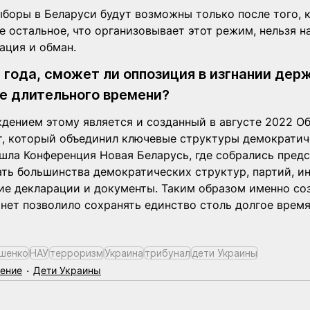
боры в Беларуси будут возможны только после того, 
е остальное, что организовывает этот режим, нельзя н
ация и обман.
года, сможет ли оппозиция в изгнании дер
ие длительного времени?
дением этому является и созданный в августе 2022 О
, который объединил ключевые структуры демократиче
ошла Конференция Новая Беларусь, где собрались предс
ать большинства демократических структур, партий, ин
ие декларации и документы. Таким образом именно соз
нет позволило сохранять единство столь долгое время
шенко
НАУ
терроризм
Украина
трибунал
дети Украины
нение
Дети Украины