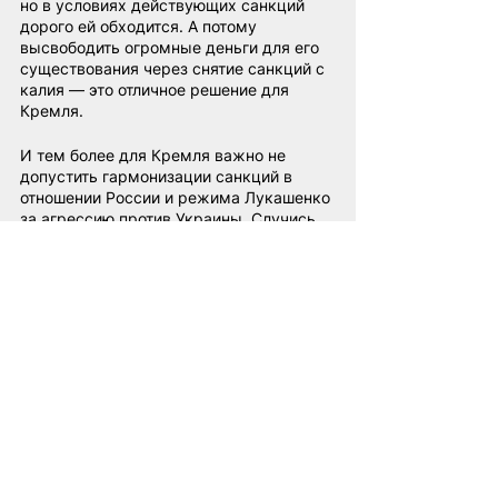
но в условиях действующих санкций 
дорого ей обходится. А потому 
высвободить огромные деньги для его 
существования через снятие санкций с 
калия — это отличное решение для 
Кремля.
И тем более для Кремля важно не 
допустить гармонизации санкций в 
отношении России и режима Лукашенко 
за агрессию против Украины. Случись 
это — и для России закроется 
«беларуское окно», офшор, через 
который она получает те необходимые 
для себя товары, которые не может 
напрямую получить из-за действующих 
в отношении нее санкций. А в первую 
очередь — это продукция двойного 
назначения, электроника и иные 
товары и технологии, необходимые 
российскому ВПК.
Таким образом, мы приходим к 
простому выводу — лоббисты, 