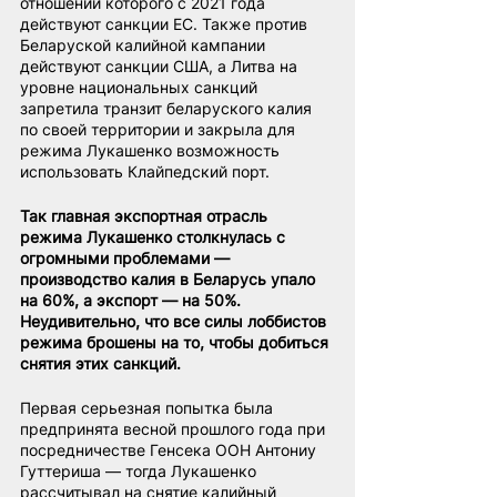
отношении которого с 2021 года 
действуют санкции ЕС. Также против 
Беларуской калийной кампании 
действуют санкции США, а Литва на 
уровне национальных санкций 
запретила транзит беларуского калия 
по своей территории и закрыла для 
режима Лукашенко возможность 
использовать Клайпедский порт.
Так главная экспортная отрасль 
режима Лукашенко столкнулась с 
огромными проблемами — 
производство калия в Беларусь упало 
на 60%, а экспорт — на 50%. 
Неудивительно, что все силы лоббистов 
режима брошены на то, чтобы добиться 
снятия этих санкций.
Первая серьезная попытка была 
предпринята весной прошлого года при 
посредничестве Генсека ООН Антониу 
Гуттериша — тогда Лукашенко 
рассчитывал на снятие калийный 