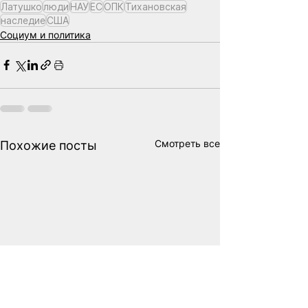
Латушко
люди
НАУ
ЕС
ОПК
Тихановская
наследие
США
Социум и политика
Смотреть все
Похожие посты