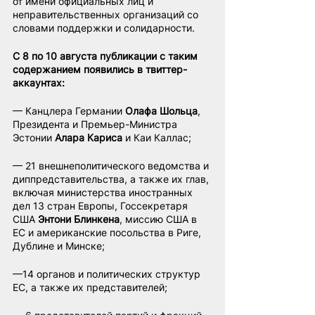
от имени официальных лиц и 
неправительственных организаций со 
словами поддержки и солидарности.
С 8 по 10 августа публикации с таким 
содержанием появились в твиттер-
аккаунтах:
— Канцлера Германии 
Олафа Шольца
, 
Президента и Премьер-Министра 
Эстонии 
Алара Кариса
 и Каи Каллас;
— 21 внешнеполитического ведомства и 
диппредставительства, а также их глав, 
включая министерства иностранных 
дел 13 стран Европы, Госсекретаря 
США 
Энтони Блинкена
, миссию США в 
ЕС и американские посольства в Риге, 
Дублине и Минске;
—14 органов и политических структур 
ЕС, а также их представителей;