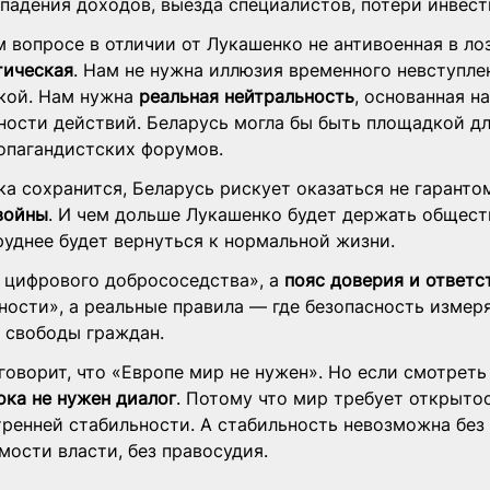
 падения доходов, выезда специалистов, потери инвест
 вопросе в отличии от Лукашенко не антивоенная в ло
тическая
. Нам не нужна иллюзия временного невступлен
кой. Нам нужна 
реальная нейтральность
, основанная н
ности действий. Беларусь могла бы быть площадкой дл
ропагандистских форумов.
а сохранится, Беларусь рискует оказаться не гарантом
войны
. И чем дольше Лукашенко будет держать общест
руднее будет вернуться к нормальной жизни.
 цифрового добрососедства», а 
пояс доверия и ответс
ости», а реальные правила — где безопасность измеря
ю свободы граждан.
оворит, что «Европе мир не нужен». Но если смотреть 
ока не нужен диалог
. Потому что мир требует открытос
тренней стабильности. А стабильность невозможна без
мости власти, без правосудия.