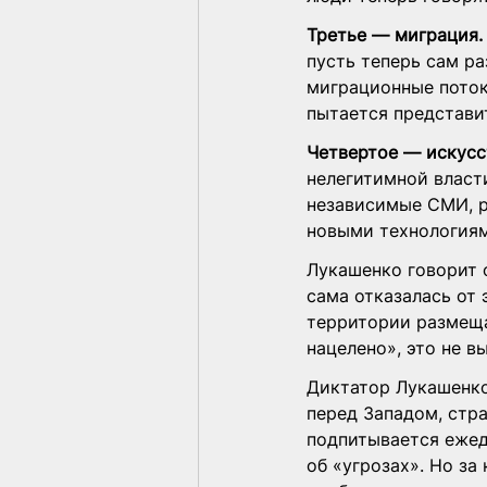
Третье — миграция.
пусть теперь сам ра
миграционные поток
пытается представи
Четвертое — искусс
нелегитимной власт
независимые СМИ, р
новыми технологиям
Лукашенко говорит 
сама отказалась от 
территории размещае
нацелено», это не в
Диктатор Лукашенко
перед Западом, стра
подпитывается ежед
об «угрозах». Но з