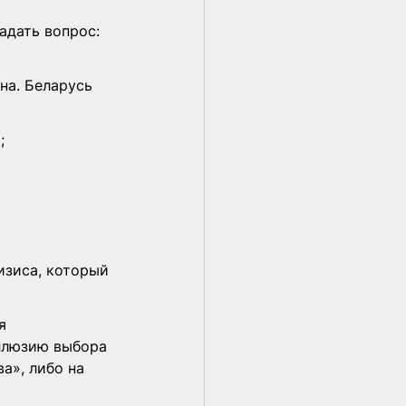
адать вопрос: 
на. Беларусь 
;
ризиса, который 
я 
иллюзию выбора 
а», либо на 