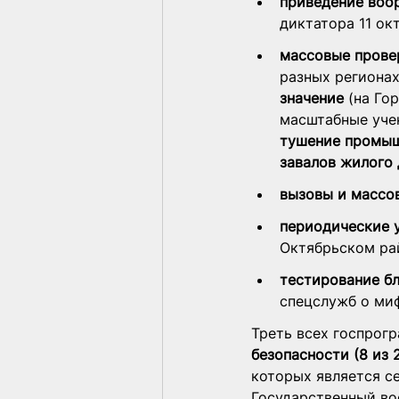
приведение воо
диктатора 11 окт
массовые прове
разных регионах
значение
 (на Го
масштабные учен
тушение промыш
завалов жилого
вызовы и массо
периодические 
Октябрьском ра
тестирование б
спецслужб о ми
Треть всех госпрог
безопасности (8 из 
которых является с
Государственный в