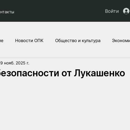
Войти
онтакты
ие
Новости ОПК
Общество и культура
Экономи
9 нояб. 2025 г.
кты НАУ
Дети Украины
Юридическая аналитика
езопасности от Лукашенко