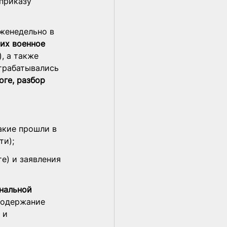
 приказу 
еженедельно в 
их военное 
, а также 
трабатывались 
ге, разбор 
акие прошли в 
ти);
е) и заявления 
нальной 
содержание 
 и 