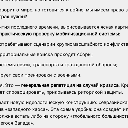
оворит о мире, но готовится к войне, мы имеем право з
трах нужен?
ытия последнего времени, вырисовывается ясная карти
практическую проверку мобилизационной системы
:
 отрабатывают сценарии крупномасштабного конфликта
ерриториальные войска проходят сборы;
стемы связи, транспорта и гражданской обороны;
рует свои тренировки с военными.
я. Это — 
генеральная репетиция на случай кризиса
. К
ет спровоцировать, прикрываясь риторикой защиты.
ает новую идеологическую конструкцию: «евразийска
в «западного хаоса». Эта схема удобна: она создаёт 
лжна встать либо на сторону «глобального большинств
егося Запада».