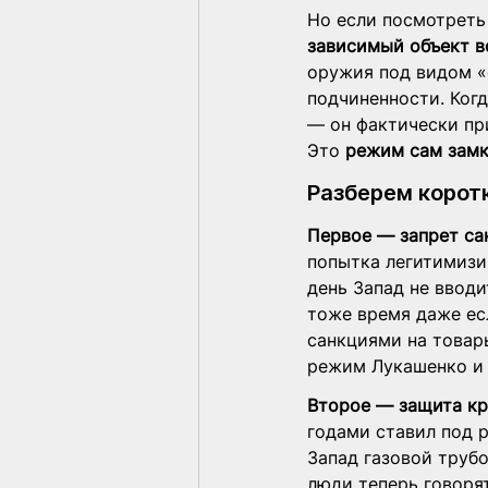
Но если посмотреть 
зависимый
объект в
оружия под видом «
подчиненности. Когд
— он фактически при
Это 
режим сам замк
Разберем корот
Первое — запрет са
попытка легитимизи
день Запад не вводи
тоже время даже есл
санкциями на товары
режим Лукашенко и 
Второе — защита кр
годами ставил под 
Запад газовой труб
люди теперь говоря