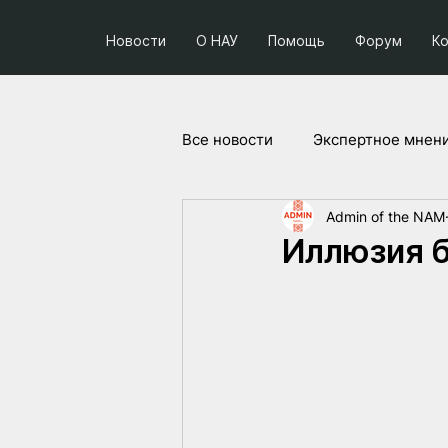
Новости
О НАУ
Помощь
Форум
К
Все новости
Экспертное мнен
Admin of the NAM
Социум и политика
Прое
Иллюзия б