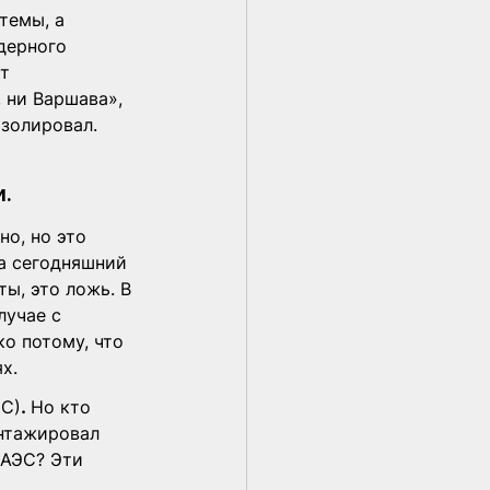
темы, а 
дерного 
т 
 ни Варшава», 
изолировал. 
.
но, но это 
а сегодняшний 
ы, это ложь. В 
лучае с 
о потому, что 
х.
ЭС)
. 
Но кто 
нтажировал 
 АЭС? Эти 