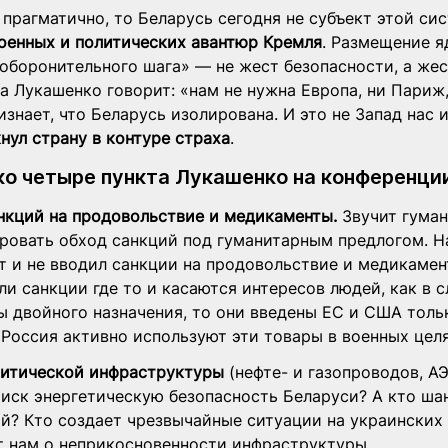
прагматично, то Беларусь сегодня не субъект этой сис
оенных и политических авантюр Кремля
. Размещение я
оборонительного шага» — не жест безопасности, а жес
а Лукашенко говорит: «нам не нужна Европа, ни Париж,
знает, что Беларусь изолирована. И это не Запад нас 
нул страну в контуре страха
.
ко четыре пункта Лукашенко на конференции
нкций на продовольствие и медикаменты. 
Звучит гуман
ровать обход санкций под гуманитарным предлогом. Н
т и не вводил санкции на продовольствие и медикамент
и санкции где то и касаются интересов людей, как в с
 двойного назначения, то они введены ЕС и США тольк
Россия активно используют эти товары в военных целя
итической инфраструктуры 
(нефте- и газопроводов, А
риск энергетическую безопасность Беларуси? А кто ша
ой? Кто создает чрезвычайные ситуации на украинских
т нам о неприкосновенности инфраструктуры. 