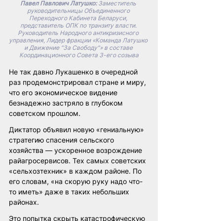
Павел Павлович Латушко:
 Заместитель 
руководительницы Объединенного 
Переходного Кабинета Беларуси, 
представитель ОПК по транзиту власти. 
Руководитель Народного антикризисного 
управления, Лидер фракции «Команда Латушко 
и Движение "За Свободу"» в составе 
Координационного Совета 3-его созыва
Не так давно Лукашенко в очередной 
раз продемонстрировал стране и миру, 
что его экономическое видение 
безнадежно застряло в глубоком 
советском прошлом.
Диктатор объявил новую «гениальную» 
стратегию спасения сельского 
хозяйства — ускоренное возрождение 
райагросервисов. Тех самых советских 
«сельхозтехник» в каждом районе. По 
его словам, «на скорую руку надо что-
то иметь» даже в таких небольших 
районах.
Это попытка скрыть катастрофическую 