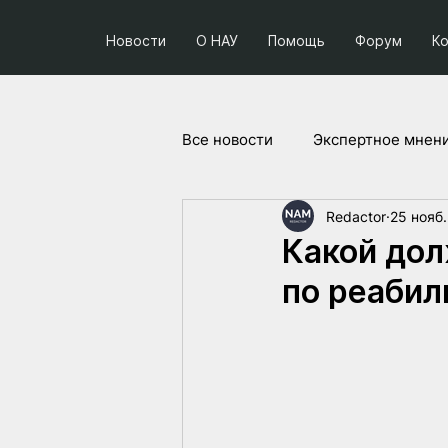
Новости
О НАУ
Помощь
Форум
К
Все новости
Экспертное мнен
Redactor
25 нояб.
Социум и политика
Прое
Какой дол
по реабил