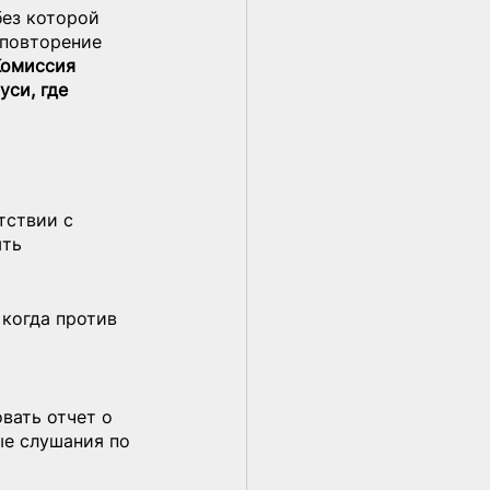
ез которой 
повторение 
Комиссия 
си, где 
тствии с 
ть 
когда против 
вать отчет о 
е слушания по 