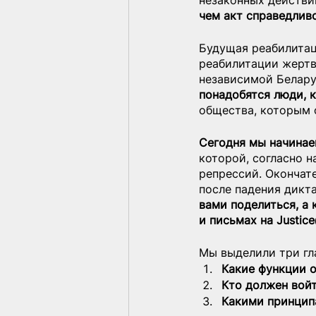
незаконных действий
чем акт справедлив
Будущая реабилитац
реабилитации жертв
независимой Белару
понадобятся люди, 
общества, которым 
Сегодня мы начинае
которой, согласно 
репрессий. Окончат
после падения дикта
вами поделиться, а 
и письмах на Justice
Мы выделили три гла
Какие функции 
Кто должен войт
Какими принцип