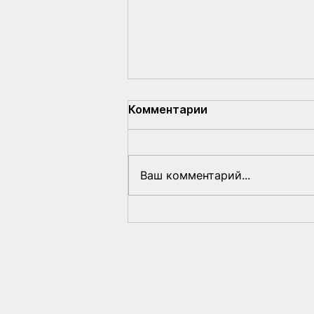
Комментарии
Ваш комментарий...
Народное посольство
Беларуси впервые
официально
представляло НАУ на
международной встрече