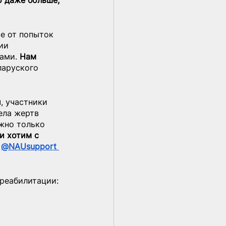
о даже больше, 
е от попыток 
ии 
ами. 
Нам 
ларуского 
и
, участники 
ела жертв 
жно только 
и хотим с 
@NAUsupport 
 реабилитации: