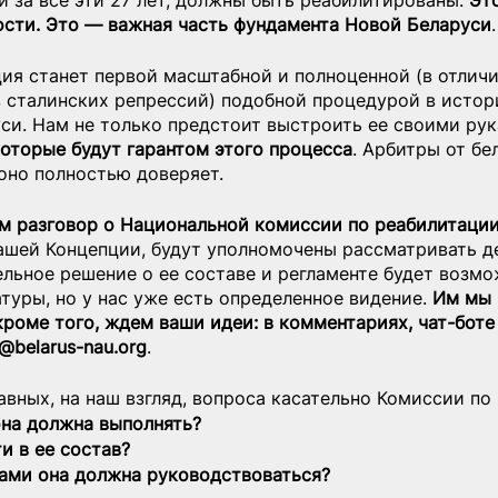
 за все эти 27 лет, должны быть реабилитированы. 
Эт
ости. Это — важная часть фундамента Новой Беларуси
.
ия станет первой масштабной и полноценной (в отличи
 сталинских репрессий) подобной процедурой в истор
си. Нам не только предстоит выстроить ее своими рук
которые будут гарантом этого процесса
. Арбитры от бе
оно полностью доверяет.
м разговор о Национальной комиссии по реабилитаци
нашей Концепции, будут уполномочены рассматривать д
ельное решение о ее составе и регламенте будет возмо
туры, но у нас уже есть определенное видение. 
Им мы 
кроме того, ждем ваши идеи: в комментариях, чат-боте
@belarus-nau.org
.
вных, на наш взгляд, вопроса касательно Комиссии по
она должна выполнять?
и в ее состав?
ами она должна руководствоваться?