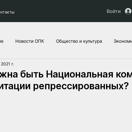
Войти
онтакты
ие
Новости ОПК
Общество и культура
Экономи
 2021 г.
кты НАУ
Дети Украины
Юридическая аналитика
жна быть Национальная ко
итации репрессированных?