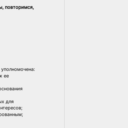
ы, повторимся, 
 уполномочена:
к ее 
 основания 
х для 
нтересов;
рованным;