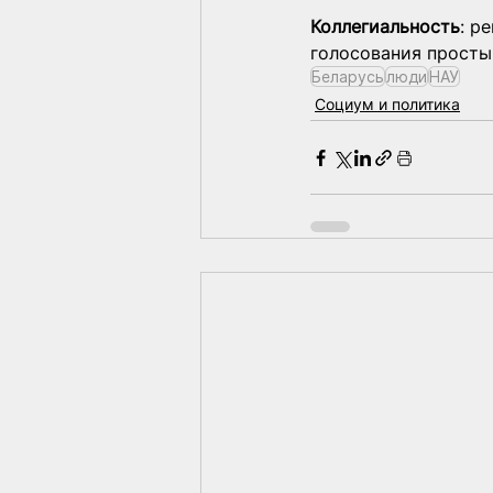
Коллегиальность
: р
голосования просты
Беларусь
люди
НАУ
Социум и политика