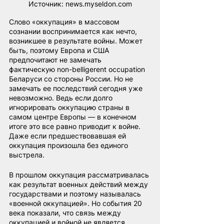
Источник: news.myseldon.com
Слово «оккупация» в массовом 
сознании воспринимается как нечто, 
возникшее в результате войны. Может 
быть, поэтому Европа и США 
предпочитают не замечать 
фактическую non-belligerent occupation 
Беларуси со стороны России. Но не 
замечать ее последствий сегодня уже 
невозможно. Ведь если долго 
игнорировать оккупацию страны в 
самом центре Европы — в конечном 
итоге это все равно приводит к войне. 
Даже если предшествовавшая ей 
оккупация произошла без единого 
выстрела.
В прошлом оккупация рассматривалась 
как результат военных действий между 
государствами и поэтому называлась 
«военной оккупацией». Но события 20 
века показали, что связь между 
оккупацией и войной не является 